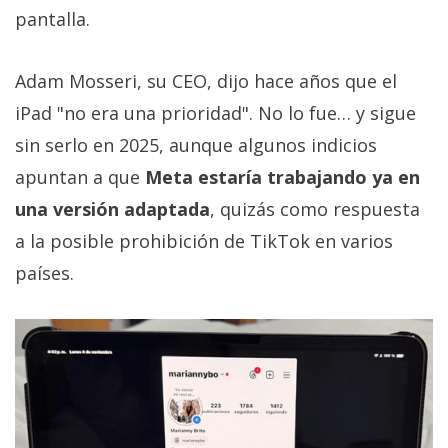
privacidad
pantalla.
/
Aviso
Adam Mosseri, su CEO, dijo hace años que el
Legal
iPad "no era una prioridad". No lo fue… y sigue
sin serlo en 2025, aunque algunos indicios
El medio de
comunicación
apuntan a que
Meta estaría trabajando ya en
digital donde
encontrarás
una versión adaptada
, quizás como respuesta
todas las
a la posible prohibición de TikTok en varios
noticias sobre
tecnología,
países.
móviles,
ordenadores,
apps,
informática,
videojuegos,
comparativas,
trucos y
tutoriales.