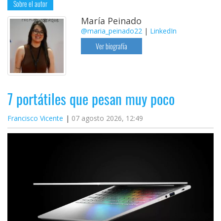
Sobre el autor
María Peinado
@maria_peinado22
|
LinkedIn
Ver biografía
7 portátiles que pesan muy poco
Francisco Vicente
07 agosto 2026, 12:49