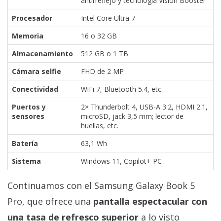
antirreflejo y tecnología Vision Booster
Procesador
Intel Core Ultra 7
Memoria
16 o 32 GB
Almacenamiento
512 GB o 1 TB
Cámara selfie
FHD de 2 MP
Conectividad
WiFi 7, Bluetooth 5.4, etc.
Puertos y
2× Thunderbolt 4, USB-A 3.2, HDMI 2.1,
sensores
microSD, jack 3,5 mm; lector de
huellas, etc.
Batería
63,1 Wh
Sistema
Windows 11, Copilot+ PC
Continuamos con el Samsung Galaxy Book 5
Pro, que ofrece una
pantalla espectacular con
una tasa de refresco superior
a lo visto