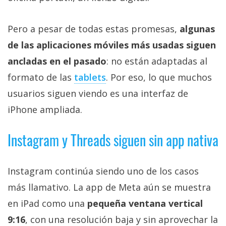
Más
temas
Pero a pesar de todas estas promesas,
algunas
de las aplicaciones móviles más usadas siguen
Sorteos
ancladas en el pasado
: no están adaptadas al
formato de las
tablets
. Por eso, lo que muchos
Foros
usuarios siguen viendo es una interfaz de
Contacto
iPhone ampliada.
/
Sobre
Instagram y Threads siguen sin app nativa
nosotros
/
Publicidad
Instagram continúa siendo uno de los casos
/
más llamativo. La app de Meta aún se muestra
Cambiar
en iPad como una
pequeña ventana vertical
opciones
9:16
, con una resolución baja y sin aprovechar la
de