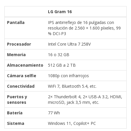
LG Gram 16
Pantalla
IPS antirreflejo de 16 pulgadas con
resolución de 2.560 × 1.600 píxeles, 99
% DCI-P3
Procesador
Intel Core Ultra 7 258V
Memoria
16 o 32 GB
Almacenamiento
512 GB a 2 TB
Cámara selfie
1080p con infrarrojos
Conectividad
WiFi 7, Bluetooth 5.4, etc.
Puertos y
2× Thunderbolt 4, 2× USB-A 3.2, HDMI,
sensores
microSD, jack 3,5 mm, etc.
Batería
77 Wh
Sistema
Windows 11, Copilot+ PC