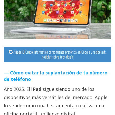
streaming
Operadores
Trucos
y
Tutoriales
Añade El Grupo Informático como fuente preferida en Google y recibe más
noticias sobre tecnología
Ciberseguridad
Cómo evitar la suplantación de tu número
Sistemas
de teléfono
operativos
Año 2025. El
iPad
sigue siendo uno de los
Profesional
dispositivos más versátiles del mercado. Apple
lo vende como una herramienta creativa, una
+
oficina portátil, un lienzo digital.