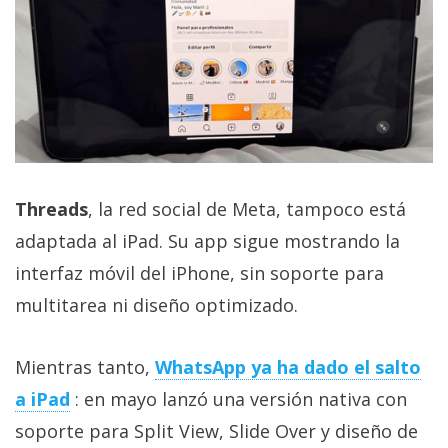
El Grupo
Informático
(CC) 2006-
2026.
Algunos
derechos
reservados
.
Threads
, la red social de Meta, tampoco está
adaptada al iPad. Su app sigue mostrando la
interfaz móvil del iPhone, sin soporte para
multitarea ni diseño optimizado.
Mientras tanto,
WhatsApp ya ha dado el salto
a iPad
: en mayo lanzó una versión nativa con
soporte para Split View, Slide Over y diseño de