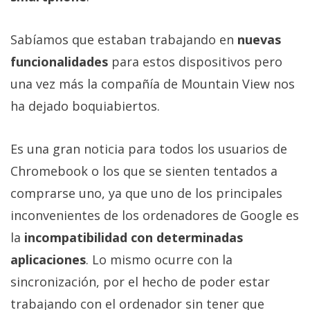
Más
temas
Sabíamos que estaban trabajando en
nuevas
funcionalidades
para estos dispositivos pero
Sorteos
una vez más la compañía de Mountain View nos
ha dejado boquiabiertos.
Foros
Contacto
Es una gran noticia para todos los usuarios de
/
Chromebook o los que se sienten tentados a
Sobre
comprarse uno, ya que uno de los principales
nosotros
inconvenientes de los ordenadores de Google es
/
Publicidad
la
incompatibilidad con determinadas
/
aplicaciones
. Lo mismo ocurre con la
Cambiar
sincronización, por el hecho de poder estar
opciones
de
trabajando con el ordenador sin tener que