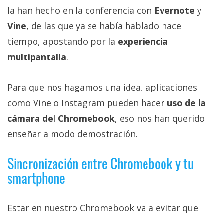
El Grupo
la han hecho en la conferencia con
Evernote
y
Informático
(CC) 2006-
Vine
, de las que ya se había hablado hace
2026.
Algunos
derechos
tiempo, apostando por la
experiencia
reservados
.
multipantalla
.
Para que nos hagamos una idea, aplicaciones
como Vine o Instagram pueden hacer
uso de la
cámara del Chromebook
, eso nos han querido
enseñar a modo demostración.
Sincronización entre Chromebook y tu
smartphone
Estar en nuestro Chromebook va a evitar que