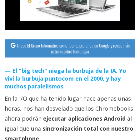
streaming
Operadores
Trucos
y
Añade El Grupo Informático como fuente preferida en Google y recibe más
noticias sobre tecnología
Tutoriales
El "big tech" niega la burbuja de la IA. Yo
Ciberseguridad
viví la burbuja puntocom en el 2000, y hay
muchos paralelismos
Sistemas
En la I/O que ha tenido lugar hace apenas unas
operativos
horas, nos han desvelado que los Chromebooks
Profesional
ahora podrán
ejecutar aplicaciones Android
al
igual que una
sincronización total con nuestro
+
smartphone
.