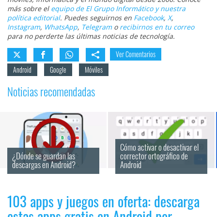
más sobre el
equipo de El Grupo Informático y nuestra
política editorial
. Puedes seguirnos en
Facebook
,
X
,
Instagram
,
WhatsApp
,
Telegram
o
recibirnos en tu correo
para no perderte las últimas noticias de tecnología.
Ver Comentarios
Android
Google
Móviles
Noticias recomendadas
Cómo activar o desactivar el 
¿Dónde se guardan las 
corrector ortográfico de 
descargas en Android?
Android
103 apps y juegos en oferta: descarga
estas apps gratis en Android por