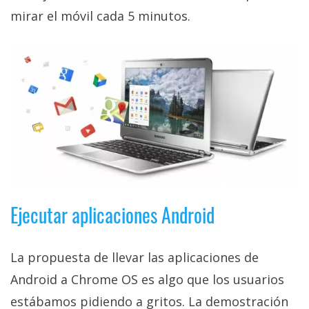
privacidad
mirar el móvil cada 5 minutos.
/
Aviso
Legal
El medio de
comunicación
digital donde
encontrarás
todas las
noticias sobre
tecnología,
móviles,
ordenadores,
Ejecutar aplicaciones Android
apps,
informática,
videojuegos,
La propuesta de llevar las aplicaciones de
comparativas,
trucos y
Android a Chrome OS es algo que los usuarios
tutoriales.
estábamos pidiendo a gritos. La demostración