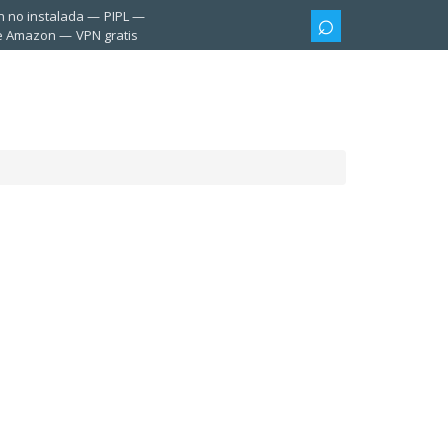
n no instalada
PIPL
te Amazon
VPN gratis