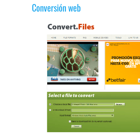
Legal
Conversión web
El medio de
comunicación
digital donde
encontrarás
todas las
noticias sobre
tecnología,
móviles,
ordenadores,
apps,
informática,
videojuegos,
comparativas,
trucos y
tutoriales.
El Grupo
Informático
(CC) 2006-
2026.
Algunos
derechos