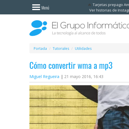
Invitado
Tarjetas prepago A
Menú
Ver historias de Insta
Iniciar
sesión /
Registrarse
Esenciales
Móviles
Portada
Tutoriales
Utilidades
Cómo convertir wma a mp3
Ofertas
Miguel Regueira
21 mayo 2016, 16:43
Apps
Redes
sociales
Plataformas