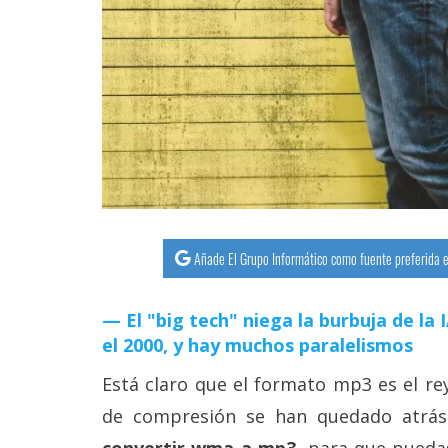
streaming
Operadores
Trucos
y
Tutoriales
Ciberseguridad
Añade El Grupo Informático como fuente preferida e
Sistemas
operativos
El "big tech" niega la burbuja de la
el 2000, y hay muchos paralelismos
Profesional
Está claro que el formato mp3 es el rey
de compresión se han quedado atrás
+