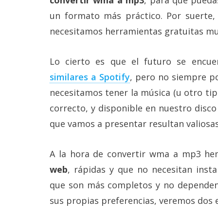
convertir wma a mp3
, para que puedas
Más
un formato más práctico. Por suerte, e
temas
necesitamos herramientas gratuitas muy
Sorteos
Lo cierto es que el futuro se encu
Foros
similares a Spotify
, pero no siempre po
necesitamos tener la música (u otro ti
Contacto
correcto, y disponible en nuestro disco 
/
Sobre
que vamos a presentar resultan valiosa
nosotros
/
Publicidad
A la hora de convertir wma a mp3 he
/
Cambiar
web
, rápidas y que no necesitan inst
opciones
que son más completos y no dependen 
de
privacidad
sus propias preferencias, veremos dos 
/
Aviso