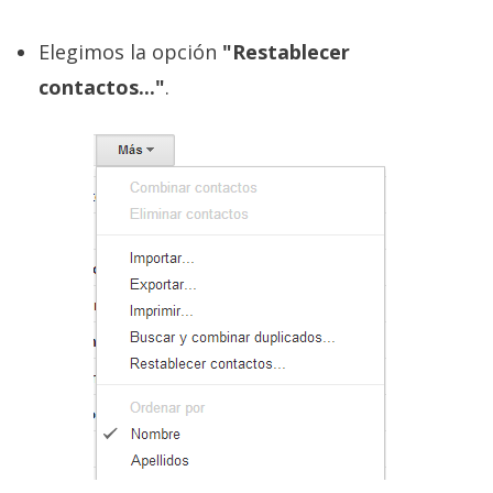
El Grupo
Informático
(CC) 2006-
Elegimos la opción
"Restablecer
2026.
Algunos
contactos..."
.
derechos
reservados
.