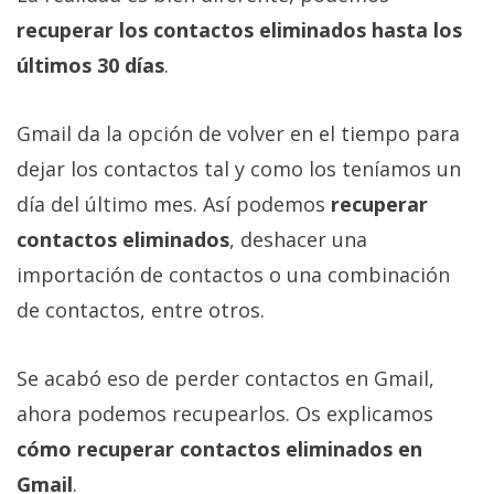
Más
recuperar los contactos eliminados hasta los
temas
últimos 30 días
.
Sorteos
Gmail da la opción de volver en el tiempo para
dejar los contactos tal y como los teníamos un
Foros
día del último mes. Así podemos
recuperar
Contacto
contactos eliminados
, deshacer una
/
importación de contactos o una combinación
Sobre
de contactos, entre otros.
nosotros
/
Publicidad
Se acabó eso de perder contactos en Gmail,
/
ahora podemos recupearlos. Os explicamos
Cambiar
cómo recuperar contactos eliminados en
opciones
de
Gmail
.