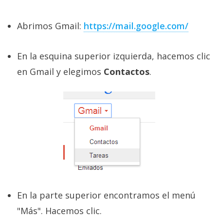
privacidad
/
Abrimos Gmail:
https://mail.google.com/
Aviso
Legal
En la esquina superior izquierda, hacemos clic
en Gmail y elegimos
Contactos
.
El medio de
comunicación
digital donde
encontrarás
todas las
noticias sobre
tecnología,
móviles,
ordenadores,
apps,
informática,
videojuegos,
comparativas,
trucos y
En la parte superior encontramos el menú
tutoriales.
"Más". Hacemos clic.