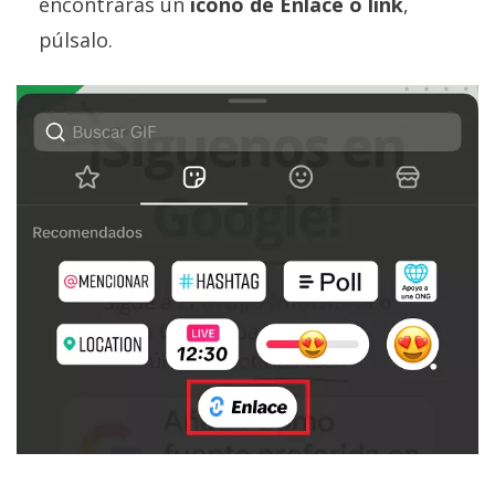
encontrarás un
icono de Enlace o link
,
púlsalo.