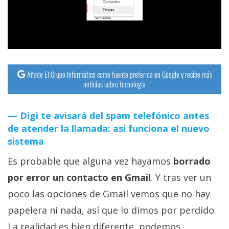
streaming
Operadores
Trucos
y
Añade El Grupo Informático como fuente preferida en Google y recibe más
noticias sobre tecnología
Tutoriales
Digi te avisará del spam telefónico antes
Ciberseguridad
de atender la llamada: así funciona el nuevo
sistema
Sistemas
Es probable que alguna vez hayamos
borrado
operativos
por error un contacto en Gmail
. Y tras ver un
Profesional
poco las opciones de Gmail vemos que no hay
papelera ni nada, así que lo dimos por perdido.
+
La realidad es bien diferente, podemos