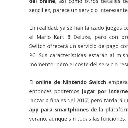
del online
, así como otros detalles d
Más
sencillez, parece un servicio interesante
temas
En realidad, ya se han lanzado juegos 
Sorteos
el Mario Kart 8 Deluxe, pero con pr
Foros
Switch ofrecerá un servicio de pago com
PC. Sus características estarán al mis
Contacto
momento, pero el coste del servicio res
/
Sobre
nosotros
El
online de Nintendo Switch
empezar
/
Publicidad
entonces podremos
jugar por Interne
/
Cambiar
lanzar a finales del 2017, pero tardará
opciones
app para smartphones
de la platafor
de
privacidad
verano, aunque sin todas las funciones.
/
Aviso