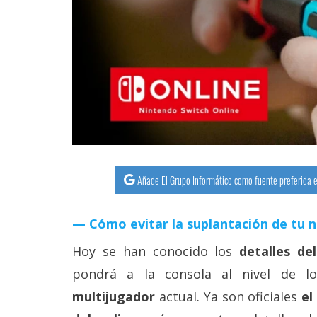
streaming
Operadores
Trucos
y
Tutoriales
Ciberseguridad
Añade El Grupo Informático como fuente preferida e
Sistemas
Cómo evitar la suplantación de tu 
operativos
Hoy se han conocido los
detalles de
Profesional
pondrá a la consola al nivel de 
multijugador
actual. Ya son oficiales
el
+