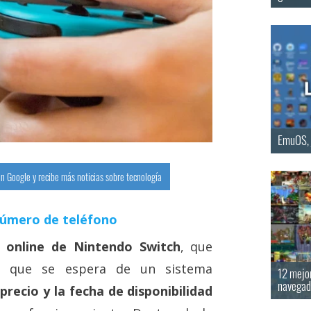
EmuOS, j
n Google y recibe más noticias sobre tecnología
número de teléfono
l online de Nintendo Switch
, que
lo que se espera de un sistema
12 mejor
navegado
 precio y la fecha de disponibilidad