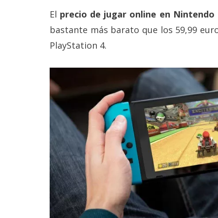
Legal
El
precio de jugar online en Nintendo 
bastante más barato que los 59,99 euro
El medio de
comunicación
PlayStation 4.
digital donde
encontrarás
todas las
noticias sobre
tecnología,
móviles,
ordenadores,
apps,
informática,
videojuegos,
comparativas,
trucos y
tutoriales.
El Grupo
Informático
(CC) 2006-
2026.
Algunos
derechos