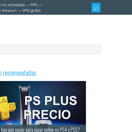
n no instalada
PIPL
te Amazon
VPN gratis
as recomendadas
 hay que pagar para jugar online en PS4 y PS5?