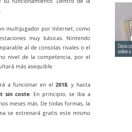
e su funcionamiento. Dentro de la
.
con multijugador por Internet, como
estaciones muy básicas. Nintendo
Cómo com
parable al de consolas rivales o el
online a
mo nivel de la competencia, por el
ultará más asequible.
á a funcionar en el
2018
, y hasta
t sin coste
. En principio, se iba a
 unos meses más. De todas formas, la
ma se estrenará gratis este mismo