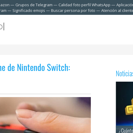
mazon
Grupos de Telegram
Calidad foto perfil WhatsApp
Aplicació
gram
Significado emojis
Buscar persona por foto
Atención al clien
ine de Nintendo Switch:
Notici
¿Cuánto