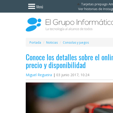
Invitado
Tarjetas prepago A
Menú
Ver historias de Insta
Iniciar
sesión /
Registrarse
Esenciales
Móviles
Portada
Noticias
Consolas y juegos
Conoce los detalles sobre el onl
Ofertas
precio y disponibilidad
Apps
Miguel Regueira
03 junio 2017, 10:24
Redes
sociales
Plataformas