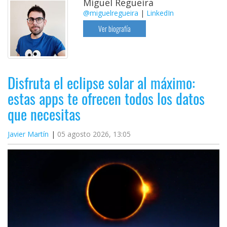
Miguel Regueira
@miguelregueira
|
LinkedIn
Ver biografía
Disfruta el eclipse solar al máximo:
estas apps te ofrecen todos los datos
que necesitas
Javier Martín
05 agosto 2026, 13:05