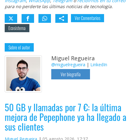
Instagram
,
WhatsApp
,
Telegram
o
recibirnos en tu correo
para no perderte las últimas noticias de tecnología.
Ver Comentarios
Ecosistema
Sobre el autor
Miguel Regueira
@miguelregueira
|
LinkedIn
Ver biografía
50 GB y llamadas por 7 €: la última
mejora de Pepephone ya ha llegado a
sus clientes
Miguel Regueira
05 agosto 2026, 17:37