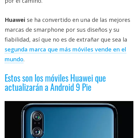
por el camino.
Más
temas
Huawei
se ha convertido en una de las mejores
marcas de smarphone por sus diseños y su
Sorteos
fiabilidad, así que no es de extrañar que sea la
Foros
segunda marca que más móviles vende en el
mundo
.
Contacto
/
Estos son los móviles Huawei que
Sobre
actualizarán a Android 9 Pie
nosotros
/
Publicidad
/
Cambiar
opciones
de