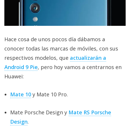
privacidad
/
Aviso
Legal
Hace cosa de unos pocos día dábamos a
El medio de
conocer todas las marcas de móviles, con sus
comunicación
digital donde
respectivos modelos, que
actualizarán a
encontrarás
todas las
Android 9 Pie
, pero hoy vamos a centrarnos en
noticias sobre
Huawei:
tecnología,
móviles,
ordenadores,
apps,
Mate 10
y Mate 10 Pro.
informática,
videojuegos,
comparativas,
Mate Porsche Design y
Mate RS Porsche
trucos y
tutoriales.
Design
.