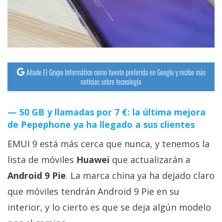
streaming
Operadores
Trucos
y
Añade El Grupo Informático como fuente preferida en Google y recibe más
noticias sobre tecnología
Tutoriales
50 GB y llamadas por 7 €: la última mejora
Ciberseguridad
de Pepephone ya ha llegado a sus clientes
Sistemas
EMUI 9 está más cerca que nunca, y tenemos la
operativos
lista de móviles
Huawei
que actualizarán a
Android 9 Pie
. La marca china ya ha dejado claro
Profesional
que móviles tendrán Android 9 Pie en su
interior, y lo cierto es que se deja algún modelo
+