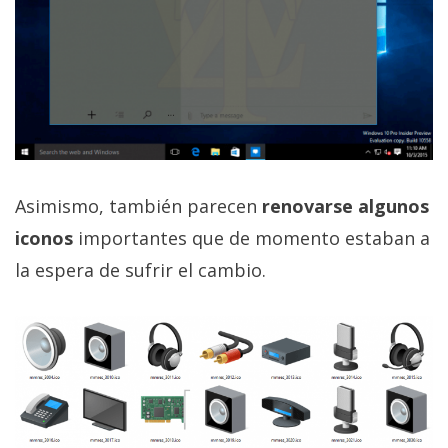
privacidad
/
Aviso
Legal
El medio de
comunicación
digital donde
Asimismo, también parecen
renovarse algunos
encontrarás
todas las
iconos
importantes que de momento estaban a
noticias sobre
tecnología,
la espera de sufrir el cambio.
móviles,
ordenadores,
apps,
informática,
videojuegos,
comparativas,
trucos y
tutoriales.