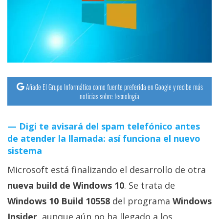
streaming
Operadores
Trucos
y
Tutoriales
Añade El Grupo Informático como fuente preferida en Google y recibe más
noticias sobre tecnología
Ciberseguridad
Digi te avisará del spam telefónico antes
de atender la llamada: así funciona el nuevo
Sistemas
sistema
operativos
Microsoft está finalizando el desarrollo de otra
Profesional
nueva build de Windows 10
. Se trata de
Windows 10 Build 10558
del programa
Windows
+
Insider
, aunque aún no ha llegado a los