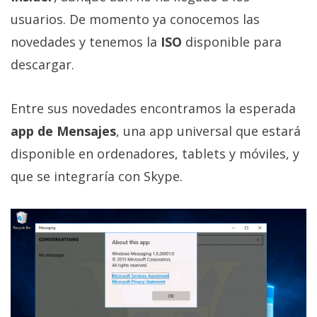
Más
usuarios. De momento ya conocemos las
temas
novedades y tenemos la
ISO
disponible para
descargar.
Sorteos
Entre sus novedades encontramos la esperada
Foros
app de Mensajes
, una app universal que estará
Contacto
disponible en ordenadores, tablets y móviles, y
/
que se integraría con Skype.
Sobre
nosotros
/
Publicidad
/
Cambiar
opciones
de