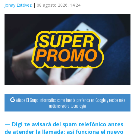
Jonay Estévez
08 agosto 2026, 14:24
Añade El Grupo Informático como fuente preferida en Google y recibe más
noticias sobre tecnología
Digi te avisará del spam telefónico antes
de atender la llamada: así funciona el nuevo