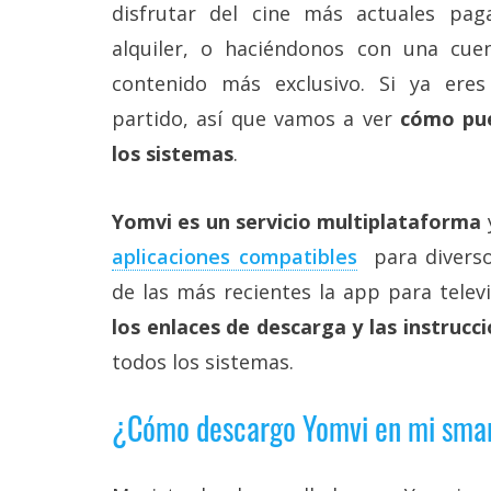
Más
disfrutar del cine más actuales p
temas
alquiler, o haciéndonos con una cue
contenido más exclusivo. Si ya eres
Sorteos
partido, así que vamos a ver
cómo pue
los sistemas
.
Foros
Yomvi es un servicio multiplataforma
Contacto
/
aplicaciones compatibles
para diverso
Sobre
de las más recientes la app para telev
nosotros
/
los enlaces de descarga y las instrucc
Publicidad
/
todos los sistemas.
Cambiar
opciones
¿Cómo descargo Yomvi en mi smar
de
privacidad
/
Aviso