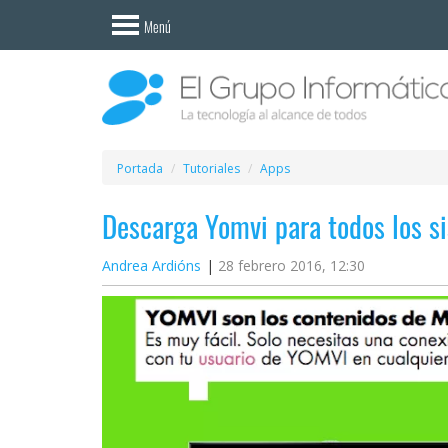
Invitado
Menú
Iniciar
sesión /
Registrarse
Esenciales
Móviles
Portada
Tutoriales
Apps
Descarga Yomvi para todos los s
Ofertas
Andrea Ardións
28 febrero 2016, 12:30
Apps
Redes
sociales
Plataformas