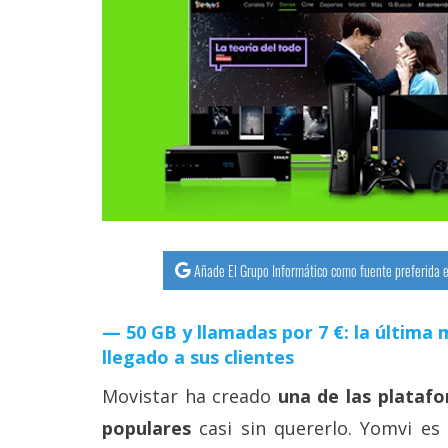
streaming
Operadores
Trucos
y
Tutoriales
Ciberseguridad
Añade El Grupo Informático como fuente preferida e
Sistemas
operativos
50 GB y llamadas por 7 €: la últim
llegado a sus clientes
Profesional
Movistar ha creado
una de las plataf
populares
casi sin quererlo. Yomvi es
+