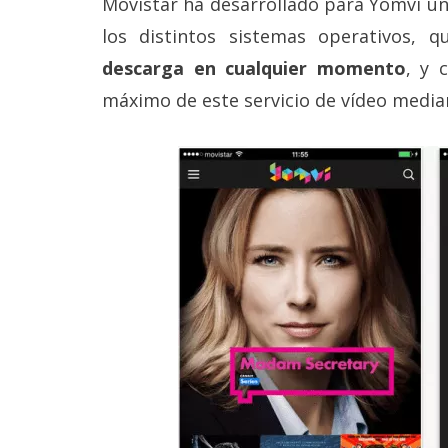
Movistar ha desarrollado para Yomvi u
Legal
los distintos sistemas operativos, 
El medio de
descarga en cualquier momento
, y 
comunicación
máximo de este servicio de vídeo media
digital donde
encontrarás
todas las
noticias sobre
tecnología,
móviles,
ordenadores,
apps,
informática,
videojuegos,
comparativas,
trucos y
tutoriales.
El Grupo
Informático
(CC) 2006-
2026.
Algunos
derechos