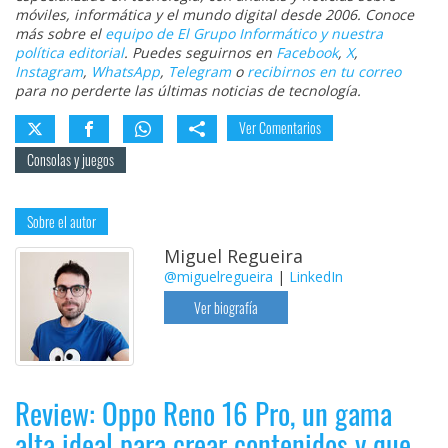
móviles, informática y el mundo digital desde 2006. Conoce
más sobre el
equipo de El Grupo Informático y nuestra
política editorial
. Puedes seguirnos en
Facebook
,
X
,
Instagram
,
WhatsApp
,
Telegram
o
recibirnos en tu correo
para no perderte las últimas noticias de tecnología.
Ver Comentarios
Consolas y juegos
Sobre el autor
Miguel Regueira
@miguelregueira
|
LinkedIn
Ver biografía
Review: Oppo Reno 16 Pro, un gama
alta ideal para crear contenidos y que