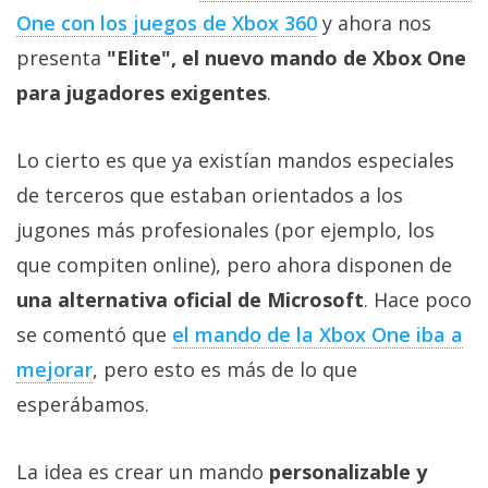
Más
One con los juegos de Xbox 360
y ahora nos
temas
presenta
"Elite", el nuevo mando de Xbox One
para jugadores exigentes
.
Sorteos
Lo cierto es que ya existían mandos especiales
Foros
de terceros que estaban orientados a los
jugones más profesionales (por ejemplo, los
Contacto
/
que compiten online), pero ahora disponen de
Sobre
una alternativa oficial de Microsoft
. Hace poco
nosotros
se comentó que
el mando de la Xbox One iba a
/
Publicidad
mejorar
, pero esto es más de lo que
/
esperábamos.
Cambiar
opciones
La idea es crear un mando
personalizable y
de