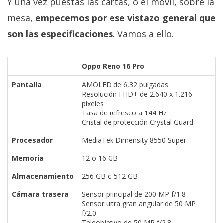
Y una vez puestas las cartas, o el móvil, sobre la
mesa,
empecemos por ese vistazo general que
son las especificaciones
. Vamos a ello.
Oppo Reno 16 Pro
Pantalla
AMOLED de 6,32 pulgadas
Resolución FHD+ de 2.640 x 1.216
píxeles
Tasa de refresco a 144 Hz
Cristal de protección Crystal Guard
Procesador
MediaTek Dimensity 8550 Super
Memoria
12 o 16 GB
Almacenamiento
256 GB o 512 GB
Cámara trasera
Sensor principal de 200 MP f/1.8
Sensor ultra gran angular de 50 MP
f/2.0
Teleobjetivo de 50 MP f/2.8