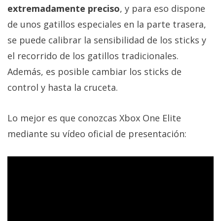
privacidad
extremadamente preciso
, y para eso dispone
/
de unos gatillos especiales en la parte trasera,
Aviso
se puede calibrar la sensibilidad de los sticks y
Legal
el recorrido de los gatillos tradicionales.
Además, es posible cambiar los sticks de
El medio de
comunicación
control y hasta la cruceta.
digital donde
encontrarás
todas las
Lo mejor es que conozcas Xbox One Elite
noticias sobre
tecnología,
mediante su vídeo oficial de presentación:
móviles,
ordenadores,
apps,
informática,
videojuegos,
comparativas,
trucos y
tutoriales.