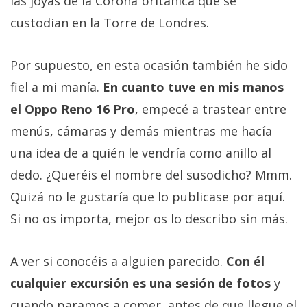
las joyas de la Corona británica que se
custodian en la Torre de Londres.
Por supuesto, en esta ocasión también he sido
fiel a mi manía.
En cuanto tuve en mis manos
el Oppo Reno 16 Pro
, empecé a trastear entre
menús, cámaras y demás mientras me hacía
una idea de a quién le vendría como anillo al
dedo. ¿Queréis el nombre del susodicho? Mmm.
Quizá no le gustaría que lo publicase por aquí.
Si no os importa, mejor os lo describo sin más.
A ver si conocéis a alguien parecido.
Con él
cualquier excursión es una sesión de fotos
y
cuando paramos a comer, antes de que llegue el