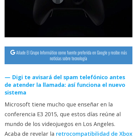
streaming
Operadores
Trucos
y
Tutoriales
Añade El Grupo Informático como fuente preferida en Google y recibe más
noticias sobre tecnología
Ciberseguridad
Digi te avisará del spam telefónico antes
de atender la llamada: así funciona el nuevo
Sistemas
sistema
operativos
Microsoft tiene mucho que enseñar en la
Profesional
conferencia E3 2015, que estos días reúne al
mundo de los videojuegos en Los Angeles.
+
Acaba de revelar la
retrocompatibilidad de Xbox