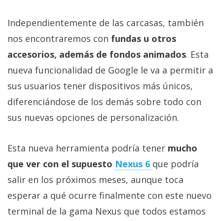
privacidad
/
Independientemente de las carcasas, también
Aviso
nos encontraremos con
fundas u otros
Legal
accesorios, además de fondos animados
. Esta
nueva funcionalidad de Google le va a permitir a
El medio de
comunicación
sus usuarios tener dispositivos más únicos,
digital donde
diferenciándose de los demás sobre todo con
encontrarás
todas las
sus nuevas opciones de personalización.
noticias sobre
tecnología,
móviles,
Esta nueva herramienta podría tener
mucho
ordenadores,
apps,
que ver con el supuesto
Nexus 6
que podría
informática,
videojuegos,
salir en los próximos meses, aunque toca
comparativas,
esperar a qué ocurre finalmente con este nuevo
trucos y
tutoriales.
terminal de la gama Nexus que todos estamos