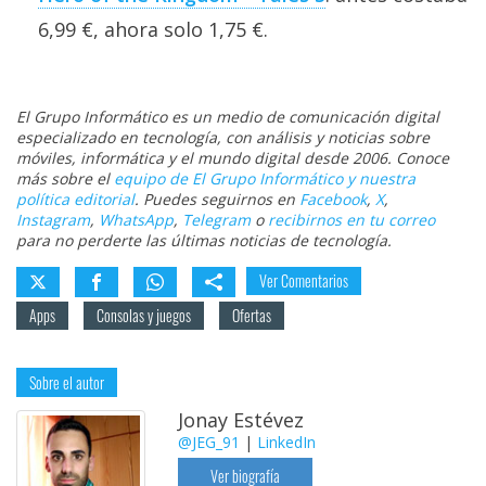
6,99 €, ahora solo 1,75 €.
El Grupo Informático es un medio de comunicación digital
especializado en tecnología, con análisis y noticias sobre
móviles, informática y el mundo digital desde 2006. Conoce
más sobre el
equipo de El Grupo Informático y nuestra
política editorial
. Puedes seguirnos en
Facebook
,
X
,
Instagram
,
WhatsApp
,
Telegram
o
recibirnos en tu correo
para no perderte las últimas noticias de tecnología.
Ver Comentarios
Apps
Consolas y juegos
Ofertas
Sobre el autor
Jonay Estévez
@JEG_91
|
LinkedIn
Ver biografía