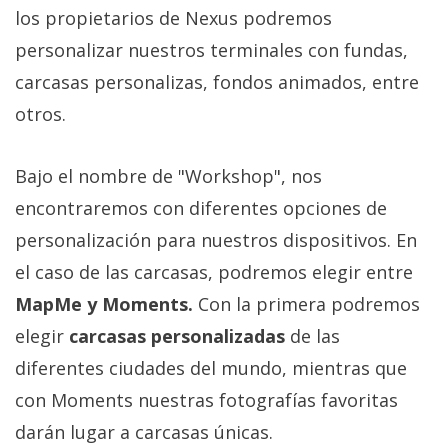
Más
los propietarios de Nexus podremos
temas
personalizar nuestros terminales con fundas,
carcasas personalizas, fondos animados, entre
Sorteos
otros.
Foros
Bajo el nombre de "Workshop", nos
encontraremos con diferentes opciones de
Contacto
/
personalización para nuestros dispositivos. En
Sobre
el caso de las carcasas, podremos elegir entre
nosotros
MapMe y Moments.
Con la primera podremos
/
elegir
carcasas personalizadas
de las
Publicidad
/
diferentes ciudades del mundo, mientras que
Cambiar
con Moments nuestras fotografías favoritas
opciones
darán lugar a carcasas únicas.
de