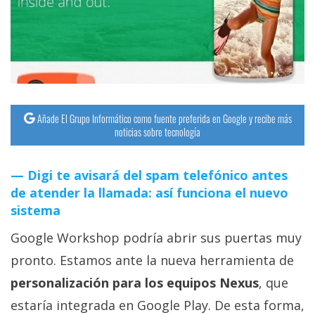
streaming
Operadores
Trucos
y
Añade El Grupo Informático como fuente preferida en Google y recibe más
Tutoriales
noticias sobre tecnología
Ciberseguridad
Digi te avisará del spam telefónico antes
de atender la llamada: así funciona el nuevo
Sistemas
sistema
operativos
Google Workshop podría abrir sus puertas muy
pronto. Estamos ante la nueva herramienta de
Profesional
personalización para los equipos Nexus
, que
+
estaría integrada en Google Play. De esta forma,