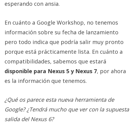
El Grupo
esperando con ansia.
Informático
(CC) 2006-
2026.
Algunos
En cuánto a Google Workshop, no tenemos
derechos
reservados
.
información sobre su fecha de lanzamiento
pero todo indica que podría salir muy pronto
porque está prácticamente lista. En cuánto a
compatibilidades, sabemos que estará
disponible para Nexus 5 y Nexus 7
, por ahora
es la información que tenemos.
¿Qué os parece esta nueva herramienta de
Google? ¿Tendrá mucho que ver con la supuesta
salida del Nexus 6?