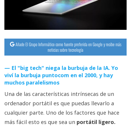
Añade El Grupo Informático como fuente preferida en Google y recibe más
noticias sobre tecnología
El "big tech" niega la burbuja de la IA. Yo
viví la burbuja puntocom en el 2000, y hay
muchos paralelismos
Una de las características intrínsecas de un
ordenador portátil es que puedas llevarlo a
cualquier parte. Uno de los factores que hace
más fácil esto es que sea un
portátil ligero.