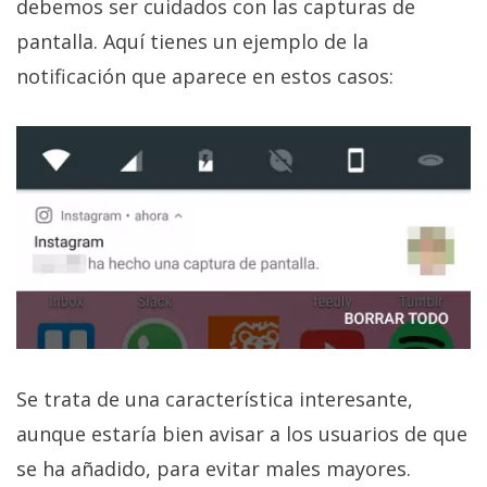
debemos ser cuidados con las capturas de
El Grupo
Informático
pantalla. Aquí tienes un ejemplo de la
(CC) 2006-
2026.
Algunos
notificación que aparece en estos casos:
derechos
reservados
.
Se trata de una característica interesante,
aunque estaría bien avisar a los usuarios de que
se ha añadido, para evitar males mayores.