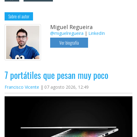
Sobre el autor
Miguel Regueira
@miguelregueira
|
LinkedIn
Ver biografía
7 portátiles que pesan muy poco
Francisco Vicente
07 agosto 2026, 12:49