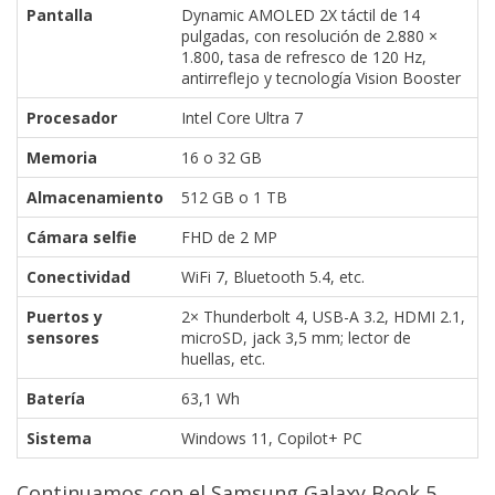
Pantalla
Dynamic AMOLED 2X táctil de 14
pulgadas, con resolución de 2.880 ×
1.800, tasa de refresco de 120 Hz,
antirreflejo y tecnología Vision Booster
Procesador
Intel Core Ultra 7
Memoria
16 o 32 GB
Almacenamiento
512 GB o 1 TB
Cámara selfie
FHD de 2 MP
Conectividad
WiFi 7, Bluetooth 5.4, etc.
Puertos y
2× Thunderbolt 4, USB-A 3.2, HDMI 2.1,
sensores
microSD, jack 3,5 mm; lector de
huellas, etc.
Batería
63,1 Wh
Sistema
Windows 11, Copilot+ PC
Continuamos con el Samsung Galaxy Book 5