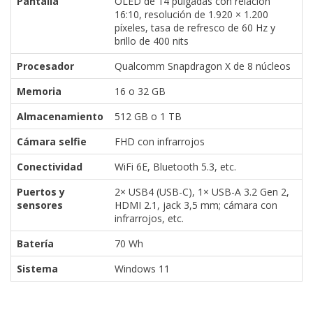
Pantalla
OLED de 14 pulgadas con relación
16:10, resolución de 1.920 × 1.200
píxeles, tasa de refresco de 60 Hz y
brillo de 400 nits
Procesador
Qualcomm Snapdragon X de 8 núcleos
Memoria
16 o 32 GB
Almacenamiento
512 GB o 1 TB
Cámara selfie
FHD con infrarrojos
Conectividad
WiFi 6E, Bluetooth 5.3, etc.
Puertos y
2× USB4 (USB-C), 1× USB-A 3.2 Gen 2,
sensores
HDMI 2.1, jack 3,5 mm; cámara con
infrarrojos, etc.
Batería
70 Wh
Sistema
Windows 11