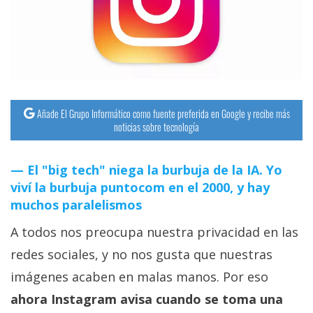
streaming
Operadores
Trucos
y
Añade El Grupo Informático como fuente preferida en Google y recibe más
Tutoriales
noticias sobre tecnología
Ciberseguridad
El "big tech" niega la burbuja de la IA. Yo
viví la burbuja puntocom en el 2000, y hay
Sistemas
muchos paralelismos
operativos
A todos nos preocupa nuestra privacidad en las
redes sociales, y no nos gusta que nuestras
Profesional
imágenes acaben en malas manos. Por eso
ahora Instagram avisa cuando se toma una
+