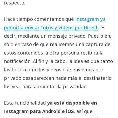
respecto.
privacidad
/
Aviso
Hace tiempo comentamos que
Instagram ya
Legal
permitía enviar fotos y vídeos por Direct
, es
decir, mediante un mensaje privado. Pues bien,
El medio de
solo en caso de que realicemos una captura de
comunicación
digital donde
estos contenidos la otra persona recibirá la
encontrarás
todas las
notificación. Al fin y la cabo, la idea es que tanto
noticias sobre
las fotos como los vídeos que enviemos por
tecnología,
móviles,
privado desaparezcan nada más el destinatario
ordenadores,
apps,
los vea, para aumentar la privacidad.
informática,
videojuegos,
comparativas,
Esta funcionalidad
ya está disponible en
trucos y
tutoriales.
Instagram para Android e iOS
, así que