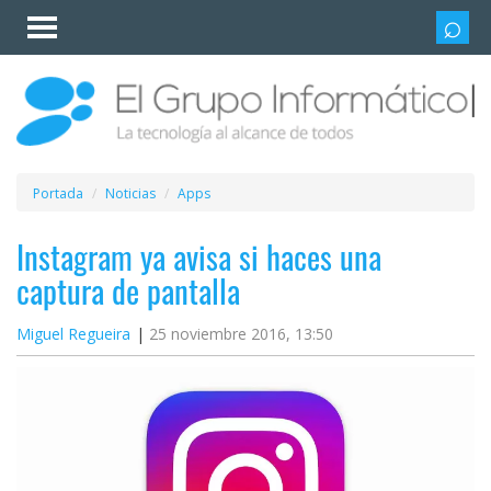
Invitado
Iniciar
sesión /
Registrarse
Esenciales
Móviles
Portada
Noticias
Apps
Ofertas
Instagram ya avisa si haces una
captura de pantalla
Apps
Miguel Regueira
25 noviembre 2016, 13:50
Redes
sociales
Plataformas