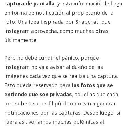
Más
captura de pantalla
, y esta información le llega
temas
en forma de notificación al propietario de la
foto. Una idea inspirada por Snapchat, que
Sorteos
Instagram aprovecha, como muchas otras
últimamente.
Foros
Pero no debe cundir el pánico, porque
Contacto
Instagram no va a avisar al dueño de las
/
Sobre
imágenes cada vez que se realiza una captura.
nosotros
Esto queda reservado para
las fotos que se
/
entiende que son privadas
, aquellas que cada
Publicidad
uno sube a su perfil público no van a generar
/
Cambiar
notificaciones por las capturas. Desde luego, si
opciones
fuera así, veríamos muchas polémicas al
de