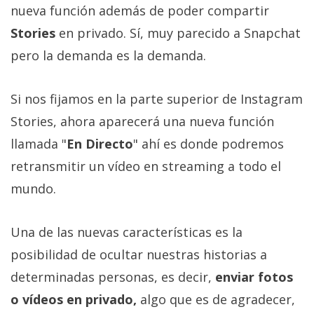
Más
nueva función además de poder compartir
temas
Stories
en privado. Sí, muy parecido a Snapchat
pero la demanda es la demanda.
Sorteos
Si nos fijamos en la parte superior de Instagram
Foros
Stories, ahora aparecerá una nueva función
llamada "
En Directo
" ahí es donde podremos
Contacto
retransmitir un vídeo en streaming a todo el
/
Sobre
mundo.
nosotros
/
Una de las nuevas características es la
Publicidad
/
posibilidad de ocultar nuestras historias a
Cambiar
determinadas personas, es decir,
enviar fotos
opciones
o vídeos en privado,
algo que es de agradecer,
de