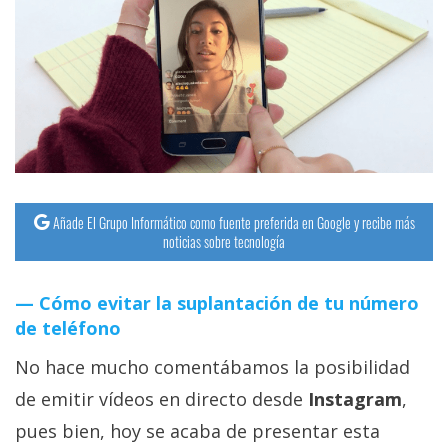
streaming
Operadores
Trucos
y
Tutoriales
Añade El Grupo Informático como fuente preferida en Google y recibe más
Ciberseguridad
noticias sobre tecnología
Sistemas
Cómo evitar la suplantación de tu número
operativos
de teléfono
No hace mucho comentábamos la posibilidad
Profesional
de emitir vídeos en directo desde
Instagram
,
+
pues bien, hoy se acaba de presentar esta