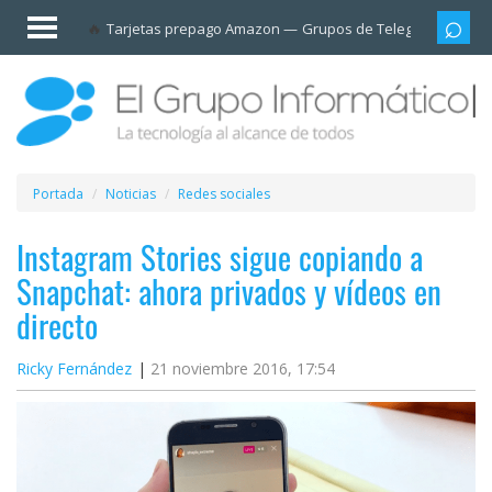
Invitado
Tarjetas prepago Amazon
Grupos de Telegram
Cali
Iniciar
sesión /
Registrarse
Esenciales
Móviles
Portada
Noticias
Redes sociales
Ofertas
Instagram Stories sigue copiando a
Snapchat: ahora privados y vídeos en
Apps
directo
Redes
Ricky Fernández
21 noviembre 2016, 17:54
sociales
Plataformas