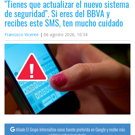
"Tienes que actualizar el nuevo sistema
de seguridad". Si eres del BBVA y
recibes este SMS, ten mucho cuidado
Francisco Vicente
06 agosto 2026, 16:34
Añade El Grupo Informático como fuente preferida en Google y recibe más