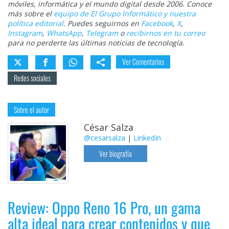
móviles, informática y el mundo digital desde 2006. Conoce
más sobre el
equipo de El Grupo Informático y nuestra
política editorial
. Puedes seguirnos en
Facebook
,
X
,
Instagram
,
WhatsApp
,
Telegram
o
recibirnos en tu correo
para no perderte las últimas noticias de tecnología.
Ver Comentarios
Redes sociales
Sobre el autor
César Salza
@cesarsalza
|
LinkedIn
Ver biografía
Review: Oppo Reno 16 Pro, un gama
alta ideal para crear contenidos y que