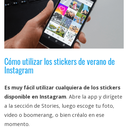
privacidad
/
Aviso
Legal
El medio de
comunicación
digital donde
Cómo utilizar los stickers de verano de
encontrarás
todas las
Instagram
noticias sobre
tecnología,
móviles,
ordenadores,
Es muy fácil utilizar cualquiera de los stickers
apps,
disponible en Instagram
. Abre la app y dirígete
informática,
videojuegos,
a la sección de Stories, luego escoge tu foto,
comparativas,
trucos y
video o boomerang, o bien créalo en ese
tutoriales.
momento.