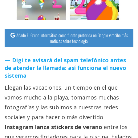
streaming
Operadores
Añade El Grupo Informático como fuente preferida en Google y recibe más
Trucos
noticias sobre tecnología
y
Tutoriales
Digi te avisará del spam telefónico antes
de atender la llamada: así funciona el nuevo
Ciberseguridad
sistema
Llegan las vacaciones, un tiempo en el que
Sistemas
operativos
vamos mucho a la playa, tomamos muchas
fotografías y las subimos a nuestras redes
Profesional
sociales y para hacerlo más divertido
Instagram lanza stickers de verano
entre los
+
que veremos flotadores para la piscina, helados,