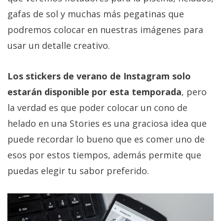
Más
gafas de sol y muchas más pegatinas que
temas
podremos colocar en nuestras imágenes para
usar un detalle creativo.
Sorteos
Los stickers de verano de Instagram solo
Foros
estarán disponible por esta temporada
, pero
Contacto
la verdad es que poder colocar un cono de
/
helado en una Stories es una graciosa idea que
Sobre
puede recordar lo bueno que es comer uno de
nosotros
/
esos por estos tiempos, además permite que
Publicidad
puedas elegir tu sabor preferido.
/
Cambiar
opciones
de