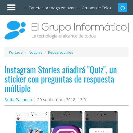
Invitado
Tarjetas prepago Amazon
Grupos de Telegram
Cali
Iniciar
sesión /
Registrarse
Esenciales
Móviles
Portada
Noticias
Redes sociales
Ofertas
Instagram Stories añadirá "Quiz", un
sticker con preguntas de respuesta
Apps
múltiple
Redes
Sofía Pacheco
20 septiembre 2018, 13:01
sociales
Plataformas