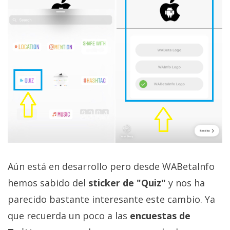
privacidad
/
Aviso
Legal
El medio de
comunicación
digital donde
encontrarás
todas las
noticias sobre
tecnología,
móviles,
ordenadores,
apps,
Aún está en desarrollo pero desde WABetaInfo
informática,
hemos sabido del
sticker de "Quiz"
y nos ha
videojuegos,
comparativas,
parecido bastante interesante este cambio. Ya
trucos y
tutoriales.
que recuerda un poco a las
encuestas de