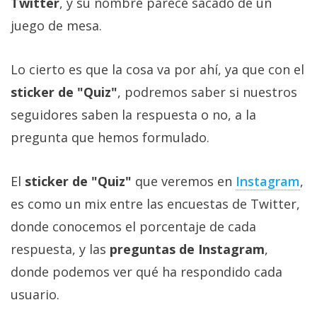
Twitter
, y su nombre parece sacado de un
El Grupo
Informático
juego de mesa.
(CC) 2006-
2026.
Algunos
derechos
Lo cierto es que la cosa va por ahí, ya que con el
reservados
.
sticker de "Quiz"
, podremos saber si nuestros
seguidores saben la respuesta o no, a la
pregunta que hemos formulado.
El
sticker de "Quiz"
que veremos en
Instagram
,
es como un mix entre las encuestas de Twitter,
donde conocemos el porcentaje de cada
respuesta, y las
preguntas de Instagram
,
donde podemos ver qué ha respondido cada
usuario.