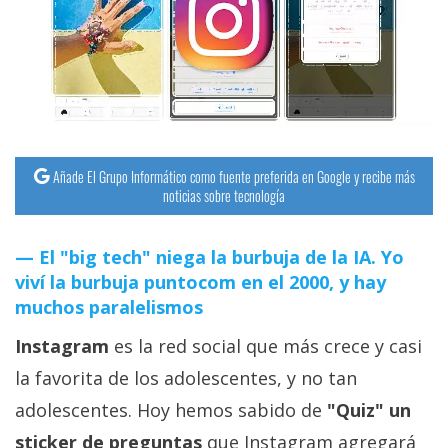
streaming
Operadores
Trucos
y
Tutoriales
Añade El Grupo Informático como fuente preferida en Google y recibe más
noticias sobre tecnología
Ciberseguridad
El "big tech" niega la burbuja de la IA. Yo
viví la burbuja puntocom en el 2000, y hay
Sistemas
muchos paralelismos
operativos
Instagram
es la red social que más crece y casi
Profesional
la favorita de los adolescentes, y no tan
adolescentes. Hoy hemos sabido de
"Quiz" un
+
sticker de preguntas
que Instagram agregará