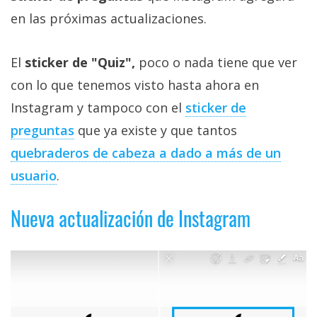
Más
en las próximas actualizaciones.
temas
El
sticker de "Quiz",
poco o nada tiene que ver
Sorteos
con lo que tenemos visto hasta ahora en
Instagram y tampoco con el
sticker de
Foros
preguntas
que ya existe y que tantos
Contacto
quebraderos de cabeza a dado a más de un
/
usuario
.
Sobre
nosotros
Nueva actualización de Instagram
/
Publicidad
/
Cambiar
opciones
de