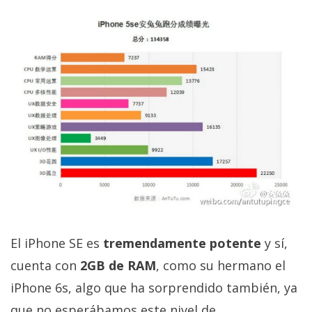
El Grupo
Informático
(CC) 2006-
2026.
Algunos
derechos
reservados
.
El iPhone SE es
tremendamente potente
y sí,
cuenta con
2GB de RAM
, como su hermano el
iPhone 6s, algo que ha sorprendido también, ya
que no esperábamos este nivel de