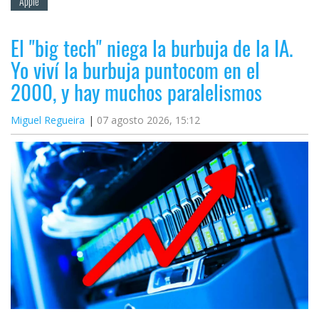
Apple
El "big tech" niega la burbuja de la IA.
Yo viví la burbuja puntocom en el
2000, y hay muchos paralelismos
Miguel Regueira
07 agosto 2026, 15:12