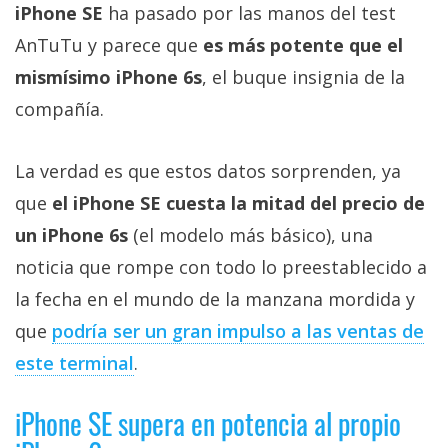
Más
iPhone SE
ha pasado por las manos del test
temas
AnTuTu y parece que
es más potente que el
mismísimo iPhone 6s
, el buque insignia de la
Sorteos
compañía.
Foros
La verdad es que estos datos sorprenden, ya
que
el iPhone SE cuesta la mitad del precio de
Contacto
un iPhone 6s
(el modelo más básico), una
/
Sobre
noticia que rompe con todo lo preestablecido a
nosotros
la fecha en el mundo de la manzana mordida y
/
que
podría ser un gran impulso a las ventas de
Publicidad
este terminal
.
/
Cambiar
opciones
iPhone SE supera en potencia al propio
de