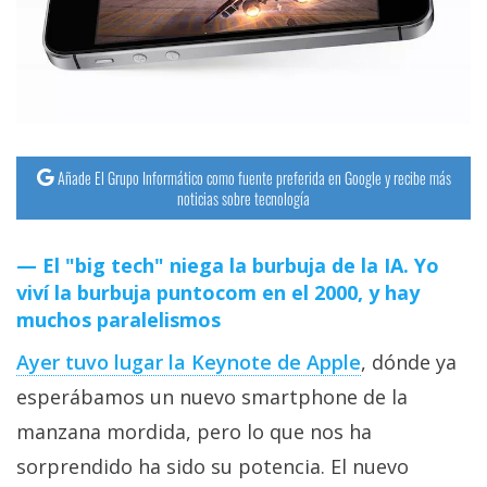
streaming
Operadores
Trucos
y
Añade El Grupo Informático como fuente preferida en Google y recibe más
Tutoriales
noticias sobre tecnología
Ciberseguridad
El "big tech" niega la burbuja de la IA. Yo
viví la burbuja puntocom en el 2000, y hay
Sistemas
muchos paralelismos
operativos
Ayer tuvo lugar la Keynote de Apple
, dónde ya
esperábamos un nuevo smartphone de la
Profesional
manzana mordida, pero lo que nos ha
sorprendido ha sido su potencia. El nuevo
+