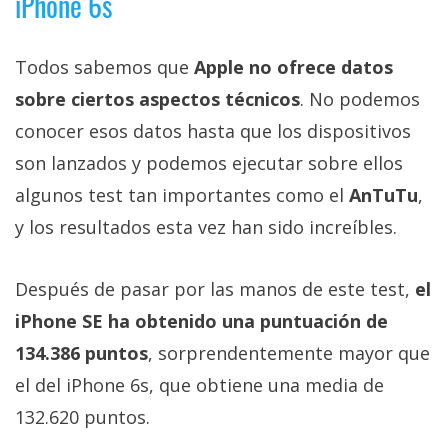
iPhone 6s
privacidad
/
Aviso
Todos sabemos que
Apple no ofrece datos
Legal
sobre ciertos aspectos técnicos
. No podemos
conocer esos datos hasta que los dispositivos
El medio de
son lanzados y podemos ejecutar sobre ellos
comunicación
digital donde
algunos test tan importantes como el
AnTuTu
,
encontrarás
todas las
y los resultados esta vez han sido increíbles.
noticias sobre
tecnología,
móviles,
Después de pasar por las manos de este test,
el
ordenadores,
iPhone SE ha obtenido una puntuación de
apps,
informática,
134.386 puntos
, sorprendentemente mayor que
videojuegos,
comparativas,
el del iPhone 6s, que obtiene una media de
trucos y
tutoriales.
132.620 puntos.