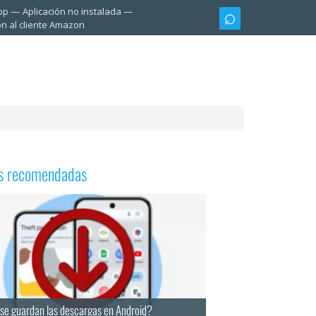
pp
Aplicación no instalada
ón al cliente Amazon
as recomendadas
se guardan las descargas en Android?