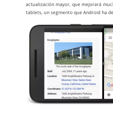
Legal
actualización mayor, que mejorará much
tablets, un segmento que Android ha d
El medio de
comunicación
digital donde
encontrarás
todas las
noticias sobre
tecnología,
móviles,
ordenadores,
apps,
informática,
videojuegos,
comparativas,
trucos y
tutoriales.
El Grupo
Informático
(CC) 2006-
2026.
Algunos
derechos