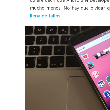
mucho menos. No hay que olvidar 
llena de fallos
.