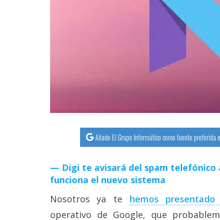
streaming
Operadores
Trucos
y
Tutoriales
Ciberseguridad
Añade El Grupo Informático como fuente preferida e
Sistemas
operativos
Digi te avisará del spam telefónico 
funciona el nuevo sistema
Profesional
Nosotros ya te
hemos presentado
+
operativo de Google, que probablem