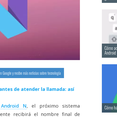
Cómo act
Android
n Google y recibe más noticias sobre tecnología
antes de atender la llamada: así
 Android N
, el próximo sistema
Cómo ha
ente recibirá el nombre final de