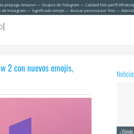
tas prepago Amazon
Grupos de Telegram
Calidad foto perfil WhatsA
s de Instagram
Significado emojis
Buscar persona por foto
Atenci
ew 2 con nuevos emojis,
Notici
¿Dónde 