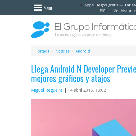
Invitado
Apps juegos gratis
Tarje
Menú
PIPL
Ver historia
Iniciar
sesión /
Registrarse
Esenciales
Móviles
Portada
Noticias
Android
Llega Android N Developer Previ
Ofertas
mejores gráficos y atajos
Apps
Miguel Regueira
14 abril 2016, 13:02
Redes
sociales
Plataformas