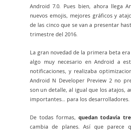
Más
Android 7.0. Pues bien, ahora llega 
temas
nuevos emojis, mejores gráficos y ataj
de las cinco que se van a presentar hast
Sorteos
trimestre del 2016.
Foros
La gran novedad de la primera beta era 
algo muy necesario en Android a est
Contacto
/
notificaciones, y realizaba optimizacio
Sobre
nosotros
Android N Developer Preview 2 no pre
/
son un detalle, al igual que los atajos,
Publicidad
/
importantes... para los desarrolladores.
Cambiar
opciones
de
De todas formas,
quedan todavía tre
privacidad
/
cambia de planes. Así que parece 
Aviso