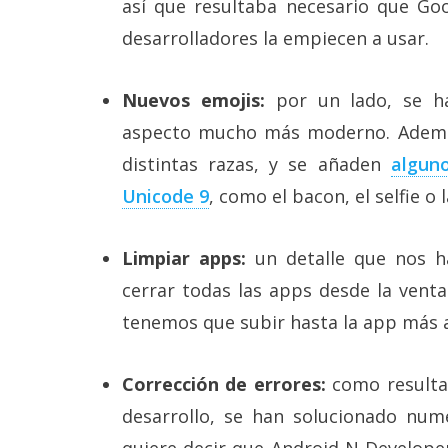
así que resultaba necesario que Go
desarrolladores la empiecen a usar.
Nuevos emojis:
por un lado, se ha
aspecto mucho más moderno. Además
distintas razas, y se añaden
algun
Unicode 9
, como el bacon, el selfie o l
Limpiar apps:
un detalle que nos h
cerrar todas las apps desde la vent
tenemos que subir hasta la app más 
Corrección de errores:
como resulta 
desarrollo, se han solucionado nu
quiere decir que Android N Developer