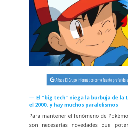
streaming
Operadores
Trucos
y
Tutoriales
Ciberseguridad
Añade El Grupo Informático como fuente preferida e
Sistemas
operativos
El "big tech" niega la burbuja de la
el 2000, y hay muchos paralelismos
Profesional
Para mantener el fenómeno de Pokémon
+
son necesarias novedades que poten