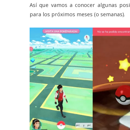
Legal
Así que vamos a conocer algunas po
para los próximos meses (o semanas).
El medio de
comunicación
digital donde
encontrarás
todas las
noticias sobre
tecnología,
móviles,
ordenadores,
apps,
informática,
videojuegos,
comparativas,
trucos y
tutoriales.
El Grupo
Informático
(CC) 2006-
2026.
Algunos
derechos