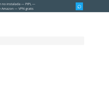
n no instalada
PIPL
te Amazon
VPN gratis