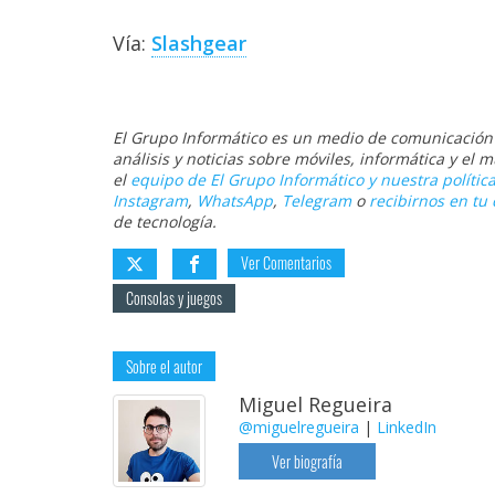
Vía:
Slashgear
El Grupo Informático es un medio de comunicación d
análisis y noticias sobre móviles, informática y el
el
equipo de El Grupo Informático y nuestra política
Instagram
,
WhatsApp
,
Telegram
o
recibirnos en tu 
de tecnología.
Ver Comentarios
Consolas y juegos
Sobre el autor
Miguel Regueira
@miguelregueira
|
LinkedIn
Ver biografía