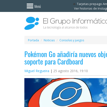
Invitado
Tarjetas prepago A
Menú
Ver historias de Insta
Iniciar
sesión /
Registrarse
Esenciales
Móviles
Portada
Noticias
Consolas y juegos
Pokémon Go añadiría nuevos obj
Ofertas
soporte para Cardboard
Apps
Miguel Regueira
25 agosto 2016, 19:10
Redes
sociales
Plataformas