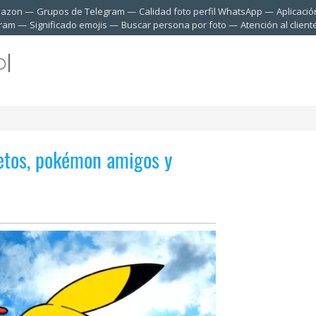
mazon
Grupos de Telegram
Calidad foto perfil WhatsApp
Aplicació
gram
Significado emojis
Buscar persona por foto
Atención al clien
etos, pokémon amigos y