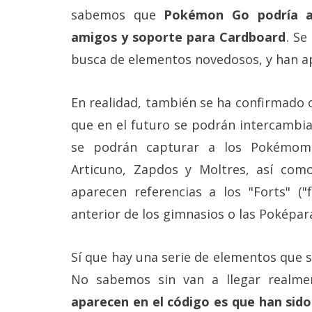
Más
sabemos que
Pokémon Go podría a
temas
amigos y soporte para Cardboard
. Se
busca de elementos novedosos, y han ap
Sorteos
En realidad, también se ha confirmado 
Foros
que en el futuro se podrán intercamb
se podrán capturar a los Pokémom e
Contacto
/
Articuno, Zapdos y Moltres, así co
Sobre
nosotros
aparecen referencias a los "Forts" (
/
anterior de los gimnasios o las Poképar
Publicidad
/
Cambiar
opciones
Sí que hay una serie de elementos que
de
No sabemos sin van a llegar realme
privacidad
/
aparecen en el código es que han si
Aviso