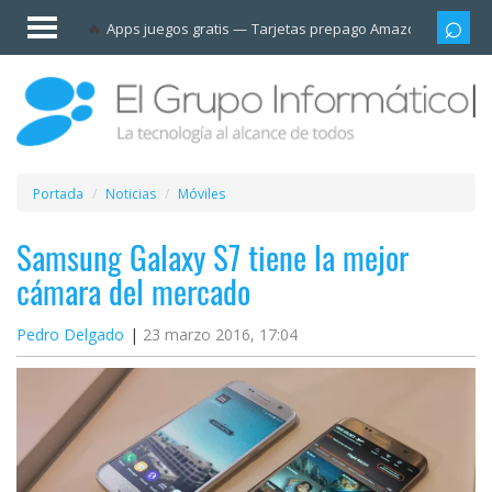
Invitado
Apps juegos gratis
Tarjetas prepago Amazon
Grupo
Iniciar
sesión /
Registrarse
Esenciales
Móviles
Portada
Noticias
Móviles
Ofertas
Samsung Galaxy S7 tiene la mejor
cámara del mercado
Apps
Pedro Delgado
23 marzo 2016, 17:04
Redes
sociales
Plataformas