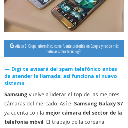
streaming
Operadores
Trucos
y
Añade El Grupo Informático como fuente preferida en Google y recibe más
Tutoriales
noticias sobre tecnología
Ciberseguridad
Digi te avisará del spam telefónico antes
de atender la llamada: así funciona el nuevo
Sistemas
sistema
operativos
Samsung
vuelve a liderar el top de las mejores
cámaras del mercado. Así el
Samsung Galaxy S7
Profesional
ya cuenta con la
mejor cámara del sector de la
telefonía móvil
. El trabajo de la coreana
+