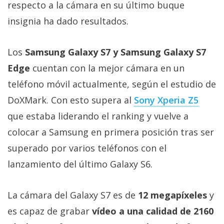
respecto a la cámara en su último buque
Más
temas
insignia ha dado resultados.
Sorteos
Los
Samsung Galaxy S7 y Samsung Galaxy S7
Edge
cuentan con la mejor cámara en un
Foros
teléfono móvil actualmente, según el estudio de
DoXMark. Con esto supera al
Sony Xperia Z5
Contacto
que estaba liderando el ranking y vuelve a
/
Sobre
colocar a Samsung en primera posición tras ser
nosotros
superado por varios teléfonos con el
/
lanzamiento del último Galaxy S6.
Publicidad
/
Cambiar
La cámara del Galaxy S7 es de
12 megapíxeles
y
opciones
es capaz de grabar
vídeo a una calidad de 2160
de