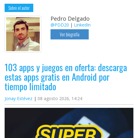
Sobre el autor
Pedro Delgado
@PDD20
|
LinkedIn
Ver biografía
103 apps y juegos en oferta: descarga
estas apps gratis en Android por
tiempo limitado
Jonay Estévez
08 agosto 2026, 14:24