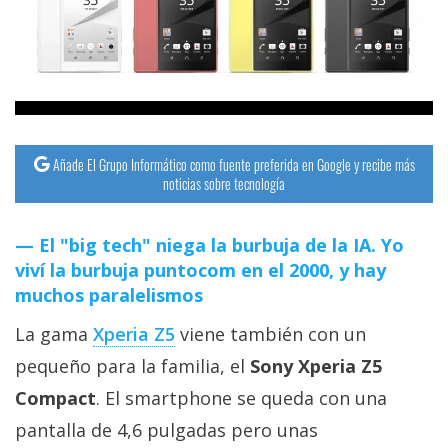
streaming
Operadores
Trucos
y
Añade El Grupo Informático como fuente preferida en Google y recibe más
Tutoriales
noticias sobre tecnología
Ciberseguridad
El "big tech" niega la burbuja de la IA. Yo
viví la burbuja puntocom en el 2000, y hay
Sistemas
muchos paralelismos
operativos
La gama
Xperia Z5
viene también con un
pequeño para la familia, el
Sony Xperia Z5
Profesional
Compact
. El smartphone se queda con una
pantalla de 4,6 pulgadas pero unas
+