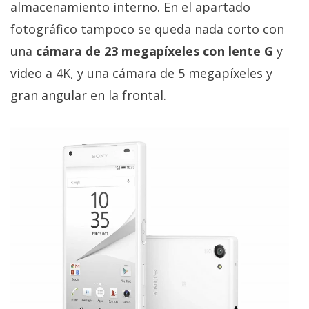
almacenamiento interno. En el apartado
privacidad
/
fotográfico tampoco se queda nada corto con
Aviso
una
cámara de 23 megapíxeles con lente G
y
Legal
video a 4K, y una cámara de 5 megapíxeles y
gran angular en la frontal.
El medio de
comunicación
digital donde
encontrarás
todas las
noticias sobre
tecnología,
móviles,
ordenadores,
apps,
informática,
videojuegos,
comparativas,
trucos y
tutoriales.