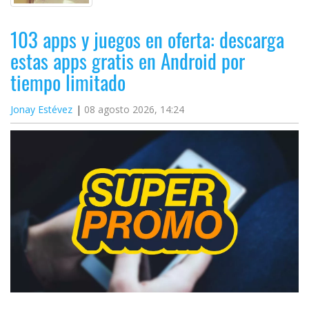
103 apps y juegos en oferta: descarga
estas apps gratis en Android por
tiempo limitado
Jonay Estévez
08 agosto 2026, 14:24