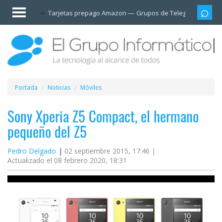
Invitado
Tarjetas prepago Amazon
Grupos de Telegram
Cali
Iniciar
sesión /
Registrarse
Esenciales
Móviles
Portada
Noticias
Móviles
Ofertas
Sony Xperia Z5 Compact, el hermano
pequeño del Z5
Apps
Pedro Delgado
02 septiembre 2015, 17:46 |
Actualizado el 08 febrero 2020, 18:31
Redes
sociales
Plataformas