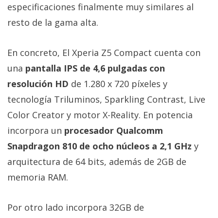
Más
especificaciones finalmente muy similares al
temas
resto de la gama alta.
Sorteos
En concreto, El Xperia Z5 Compact cuenta con
una
pantalla IPS de 4,6 pulgadas con
Foros
resolución HD
de 1.280 x 720 píxeles y
tecnología Triluminos, Sparkling Contrast, Live
Contacto
Color Creator y motor X-Reality. En potencia
/
Sobre
incorpora un
procesador Qualcomm
nosotros
Snapdragon 810 de ocho núcleos a 2,1 GHz
y
/
arquitectura de 64 bits, además de 2GB de
Publicidad
/
memoria RAM.
Cambiar
opciones
Por otro lado incorpora 32GB de
de