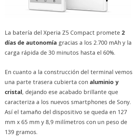
El Grupo
Informático
(CC) 2006-
2026.
Algunos
derechos
reservados
.
La batería del Xperia Z5 Compact promete
2
días de autonomía
gracias a los 2.700 mAh y la
carga rápida de 30 minutos hasta el 60%.
En cuanto a la construcción del terminal vemos
una parte trasera cubierta con
aluminio y
cristal
, dejando ese acabado brillante que
caracteriza a los nuevos smartphones de Sony.
Así el tamaño del dispositivo se queda en 127
mm x 65 mm y 8,9 milímetros con un peso de
139 gramos.