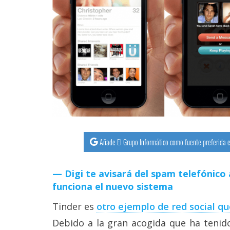
streaming
Operadores
Trucos
y
Tutoriales
Ciberseguridad
Añade El Grupo Informático como fuente preferida e
Sistemas
operativos
Digi te avisará del spam telefónico 
funciona el nuevo sistema
Profesional
Tinder es
otro ejemplo de red social q
+
Debido a la gran acogida que ha tenido