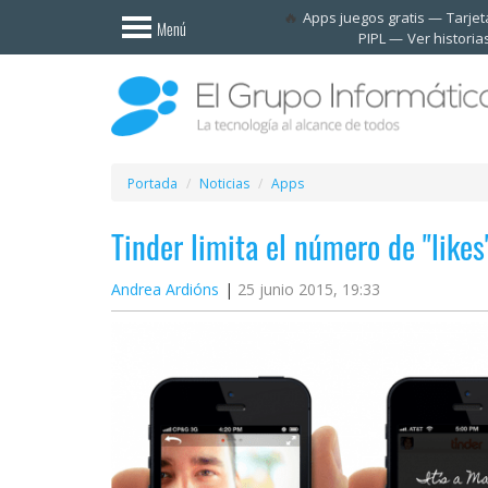
Invitado
Apps juegos gratis
Tarje
Menú
PIPL
Ver historia
Iniciar
sesión /
Registrarse
Esenciales
Móviles
Portada
Noticias
Apps
Tinder limita el número de "likes
Ofertas
Andrea Ardións
25 junio 2015, 19:33
Apps
Redes
sociales
Plataformas