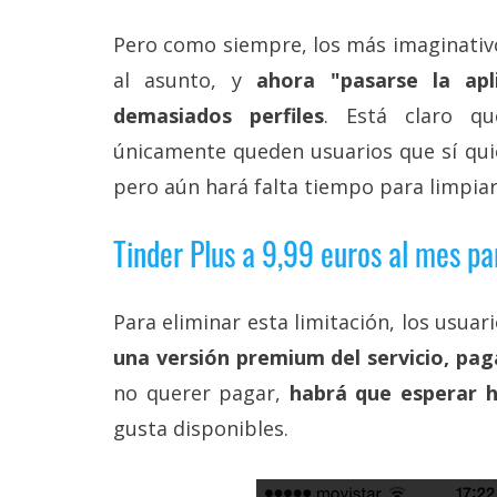
Legal
Pero como siempre, los más imaginativo
El medio de
al asunto, y
ahora "pasarse la ap
comunicación
digital donde
demasiados perfiles
. Está claro q
encontrarás
únicamente queden usuarios que sí quier
todas las
noticias sobre
pero aún hará falta tiempo para limpiar 
tecnología,
móviles,
ordenadores,
Tinder Plus a 9,99 euros al mes pa
apps,
informática,
videojuegos,
Para eliminar esta limitación, los usua
comparativas,
trucos y
una versión premium del servicio, pag
tutoriales.
no querer pagar,
habrá que esperar 
El Grupo
gusta disponibles.
Informático
(CC) 2006-
2026.
Algunos
derechos