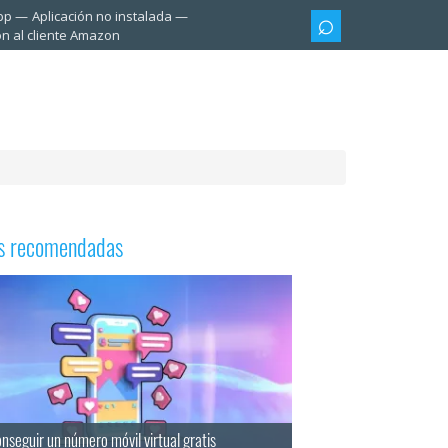
pp
Aplicación no instalada
ón al cliente Amazon
as recomendadas
seguir un número móvil virtual gratis