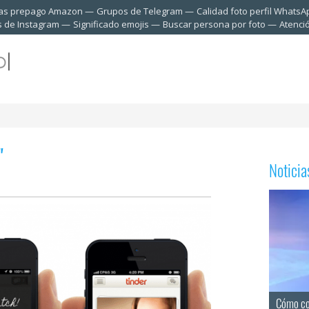
tas prepago Amazon
Grupos de Telegram
Calidad foto perfil WhatsA
s de Instagram
Significado emojis
Buscar persona por foto
Atenci
"
Notici
Cómo con