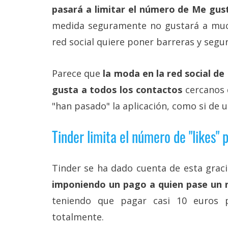
Más
pasará a limitar el número de Me gus
temas
medida seguramente no gustará a mucho
red social quiere poner barreras y segur
Sorteos
Parece que
la moda en la red social de
Foros
gusta a todos los contactos
cercanos 
"han pasado" la aplicación, como si de u
Contacto
/
Sobre
Tinder limita el número de "likes" 
nosotros
/
Publicidad
/
Tinder se ha dado cuenta de esta graci
Cambiar
imponiendo un pago a quien pase un
opciones
de
teniendo que pagar casi 10 euros pa
privacidad
/
totalmente.
Aviso