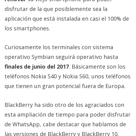
El Grupo
Informático
disfrutar de la que posiblemente sea la
(CC) 2006-
aplicación que está instalada en casi el 100% de
2026.
Algunos
derechos
los smartphones.
reservados
.
Curiosamente los terminales con sistema
operativo Symbian seguirá operativo hasta
finales de junio del 2017
. Básicamente son los
teléfonos Nokia S40 y Nokia S60, unos teléfonos
que tienen un gran potencial fuera de Europa.
BlackBerry ha sido otro de los agraciados con
esta ampliación de tiempo para poder disfrutar
de WhatsApp, cabe destacar que hablamos de
las versiones de BlackBerry y BlackBerry 10,