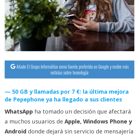
streaming
Operadores
Trucos
y
Tutoriales
Añade El Grupo Informático como fuente preferida en Google y recibe más
Ciberseguridad
noticias sobre tecnología
Sistemas
50 GB y llamadas por 7 €: la última mejora
operativos
de Pepephone ya ha llegado a sus clientes
WhatsApp
ha tomado un decisión que afectará
Profesional
a muchos usuarios de
Apple, Windows Phone y
Android
donde dejará sin servicio de mensajería
+