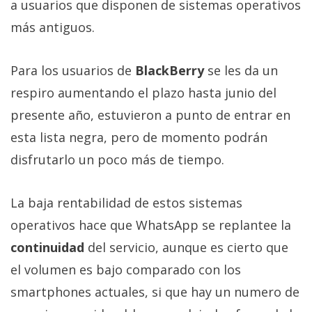
a usuarios que disponen de sistemas operativos
Más
temas
más antiguos.
Sorteos
Para los usuarios de
BlackBerry
se les da un
respiro aumentando el plazo hasta junio del
Foros
presente año, estuvieron a punto de entrar en
esta lista negra, pero de momento podrán
Contacto
disfrutarlo un poco más de tiempo.
/
Sobre
nosotros
La baja rentabilidad de estos sistemas
/
operativos hace que WhatsApp se replantee la
Publicidad
continuidad
del servicio, aunque es cierto que
/
el volumen es bajo comparado con los
Cambiar
opciones
smartphones actuales, si que hay un numero de
de