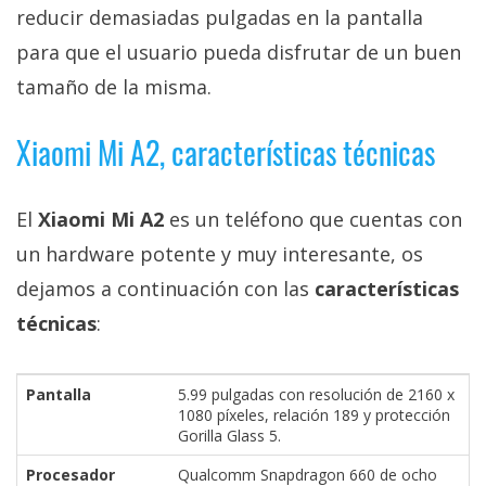
El Grupo
reducir demasiadas pulgadas en la pantalla
Informático
(CC) 2006-
para que el usuario pueda disfrutar de un buen
2026.
Algunos
tamaño de la misma.
derechos
reservados
.
Xiaomi Mi A2, características técnicas
El
Xiaomi Mi A2
es un teléfono que cuentas con
un hardware potente y muy interesante, os
dejamos a continuación con las
características
técnicas
:
Pantalla
5.99 pulgadas con resolución de 2160 x
1080 píxeles, relación 189 y protección
Gorilla Glass 5.
Procesador
Qualcomm Snapdragon 660 de ocho