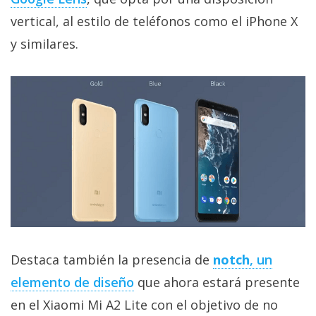
privacidad
vertical, al estilo de teléfonos como el iPhone X
/
y similares.
Aviso
Legal
El medio de
comunicación
digital donde
encontrarás
todas las
noticias sobre
tecnología,
móviles,
ordenadores,
apps,
informática,
videojuegos,
Destaca también la presencia de
notch
, un
comparativas,
trucos y
elemento de diseño
que ahora estará presente
tutoriales.
en el Xiaomi Mi A2 Lite con el objetivo de no