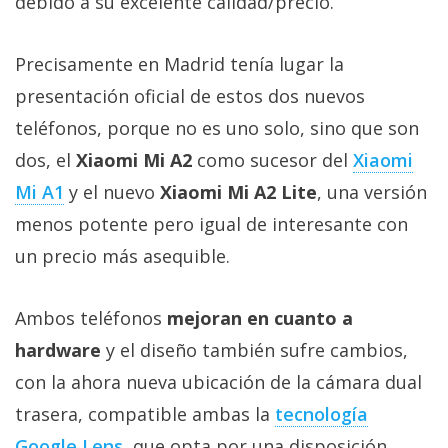
debido a su excelente calidad/precio.
Más
temas
Precisamente en Madrid tenía lugar la
presentación oficial de estos dos nuevos
Sorteos
teléfonos, porque no es uno solo, sino que son
Foros
dos, el
Xiaomi Mi A2
como sucesor del
Xiaomi
Mi A1
y el nuevo
Xiaomi Mi A2 Lite
, una versión
Contacto
menos potente pero igual de interesante con
/
un precio más asequible.
Sobre
nosotros
/
Ambos teléfonos
mejoran en cuanto a
Publicidad
hardware
y el diseño también sufre cambios,
/
con la ahora nueva ubicación de la cámara dual
Cambiar
opciones
trasera, compatible ambas la
tecnología
de
Google Lens
, que opta por una disposición