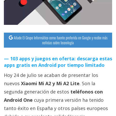
streaming
Operadores
Trucos
y
Añade El Grupo Informático como fuente preferida en Google y recibe más
noticias sobre tecnología
Tutoriales
103 apps y juegos en oferta: descarga estas
Ciberseguridad
apps gratis en Android por tiempo limitado
Sistemas
Hoy 24 de julio se acaban de presentar los
operativos
nuevos
Xiaomi Mi A2 y Mi A2 Lite
. Son la
segunda generación de estos
teléfonos con
Profesional
Android One
cuya primera versión ha tenido
tanto éxito en España y otros países europeos
+