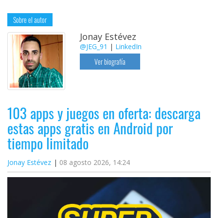
Sobre el autor
Jonay Estévez
@JEG_91
|
LinkedIn
Ver biografía
103 apps y juegos en oferta: descarga
estas apps gratis en Android por
tiempo limitado
Jonay Estévez
08 agosto 2026, 14:24