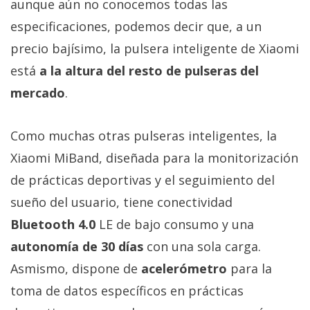
aunque aún no conocemos todas las
privacidad
especificaciones, podemos decir que, a un
/
Aviso
precio bajísimo, la pulsera inteligente de Xiaomi
Legal
está
a la altura del resto de pulseras del
mercado
.
El medio de
comunicación
digital donde
Como muchas otras pulseras inteligentes, la
encontrarás
todas las
Xiaomi MiBand, diseñada para la monitorización
noticias sobre
de prácticas deportivas y el seguimiento del
tecnología,
móviles,
sueño del usuario, tiene conectividad
ordenadores,
apps,
Bluetooth 4.0
LE de bajo consumo y una
informática,
autonomía de 30 días
con una sola carga.
videojuegos,
comparativas,
Asmismo, dispone de
acelerómetro
para la
trucos y
tutoriales.
toma de datos específicos en prácticas