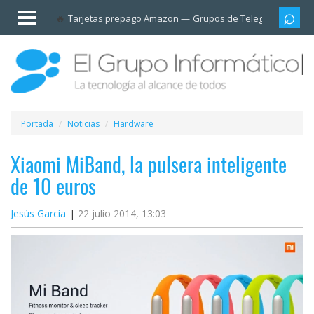
Invitado
Tarjetas prepago Amazon
Grupos de Telegram
Cali
Iniciar
sesión /
Registrarse
Esenciales
Móviles
Portada
Noticias
Hardware
Ofertas
Xiaomi MiBand, la pulsera inteligente
de 10 euros
Apps
Jesús García
22 julio 2014, 13:03
Redes
sociales
Plataformas