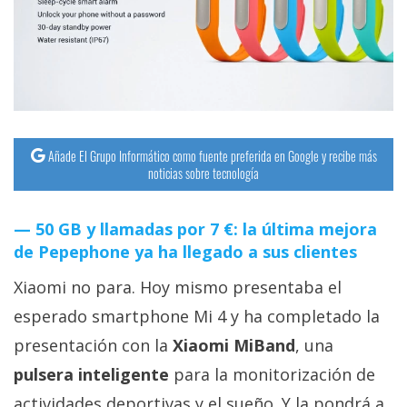
streaming
Operadores
Trucos
y
Tutoriales
Añade El Grupo Informático como fuente preferida en Google y recibe más
noticias sobre tecnología
Ciberseguridad
50 GB y llamadas por 7 €: la última mejora
de Pepephone ya ha llegado a sus clientes
Sistemas
operativos
Xiaomi no para. Hoy mismo presentaba el
esperado smartphone Mi 4 y ha completado la
Profesional
presentación con la
Xiaomi MiBand
, una
pulsera inteligente
para la monitorización de
+
actividades deportivas y el sueño. Y la pondrá a