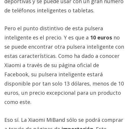
deportivas y se puede usar con un gran número
El Grupo
Informático
de teléfonos inteligentes o tabletas.
(CC) 2006-
2026.
Algunos
derechos
Pero el punto distintivo de esta pulsera
reservados
.
inteligente es el precio. Y es que a
10 euros
no
se puede encontrar otra pulsera inteligente con
estas características. Como ha dado a conocer
Xiaomi a través de su página oficial de
Facebook, su pulsera inteligente estará
disponible por tan solo 13 dólares, menos de 10
euros, un precio excepcional para un producto
como este.
Eso sí. La Xiaomi MiBand sólo se podrá comprar
a través de páginas de
importación
. Este