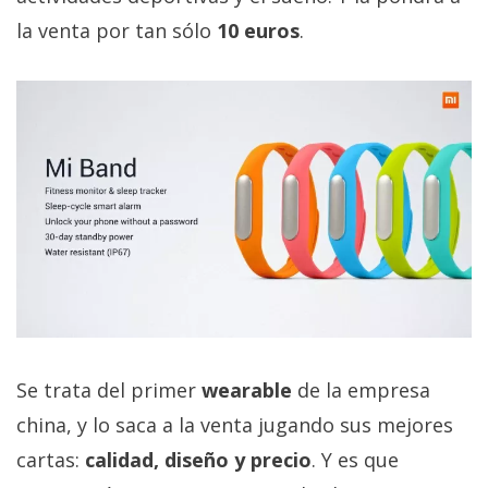
Más
la venta por tan sólo
10 euros
.
temas
Sorteos
Foros
Contacto
/
Sobre
nosotros
/
Publicidad
Se trata del primer
wearable
de la empresa
/
Cambiar
china, y lo saca a la venta jugando sus mejores
opciones
cartas:
calidad, diseño y precio
. Y es que
de