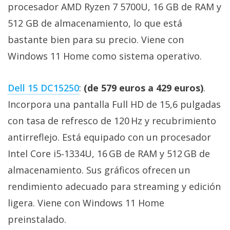
El Grupo
procesador AMD Ryzen 7 5700U, 16 GB de RAM y
Informático
(CC) 2006-
512 GB de almacenamiento, lo que está
2026.
Algunos
bastante bien para su precio. Viene con
derechos
reservados
.
Windows 11 Home como sistema operativo.
Dell 15 DC15250
:
(de 579 euros a 429 euros)
.
Incorpora una pantalla Full HD de 15,6 pulgadas
con tasa de refresco de 120 Hz y recubrimiento
antirreflejo. Está equipado con un procesador
Intel Core i5‑1334U, 16 GB de RAM y 512 GB de
almacenamiento. Sus gráficos ofrecen un
rendimiento adecuado para streaming y edición
ligera. Viene con Windows 11 Home
preinstalado.