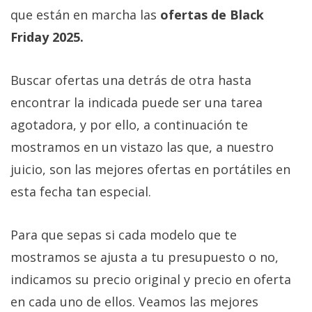
Más
que están en marcha las
ofertas de Black
temas
Friday 2025.
Sorteos
Buscar ofertas una detrás de otra hasta
encontrar la indicada puede ser una tarea
Foros
agotadora, y por ello, a continuación te
mostramos en un vistazo las que, a nuestro
Contacto
/
juicio, son las mejores ofertas en portátiles en
Sobre
esta fecha tan especial.
nosotros
/
Para que sepas si cada modelo que te
Publicidad
/
mostramos se ajusta a tu presupuesto o no,
Cambiar
indicamos su precio original y precio en oferta
opciones
en cada uno de ellos. Veamos las mejores
de