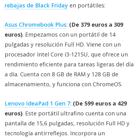
privacidad
rebajas de Black Friday
en portátiles:
/
Aviso
Asus Chromebook Plus
:
(De 379 euros a 309
Legal
euros)
. Empezamos con un portátil de 14
pulgadas y resolución Full HD. Viene con un
El medio de
comunicación
procesador Intel Core i3-1215U, que ofrece un
digital donde
encontrarás
rendimiento eficiente para tareas ligeras del día
todas las
a día. Cuenta con 8 GB de RAM y 128 GB de
noticias sobre
tecnología,
almacenamiento, y funciona con ChromeOS.
móviles,
ordenadores,
apps,
Lenovo IdeaPad 1 Gen 7
:
(De 599 euros a 429
informática,
videojuegos,
euros)
. Este portátil ultrafino cuenta con una
comparativas,
trucos y
pantalla de 15,6 pulgadas, resolución Full HD y
tutoriales.
tecnología antirreflejos. Incorpora un