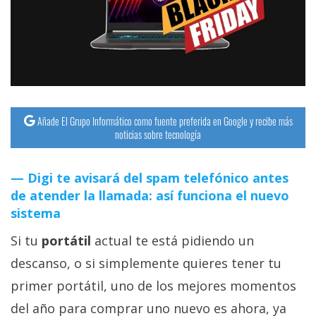
streaming
Operadores
Trucos
y
Tutoriales
Añade El Grupo Informático como fuente preferida en Google y recibe más
noticias sobre tecnología
Ciberseguridad
Digi te avisará del spam telefónico antes
de atender la llamada: así funciona el nuevo
Sistemas
sistema
operativos
Si tu
portátil
actual te está pidiendo un
Profesional
descanso, o si simplemente quieres tener tu
primer portátil, uno de los mejores momentos
+
del año para comprar uno nuevo es ahora, ya