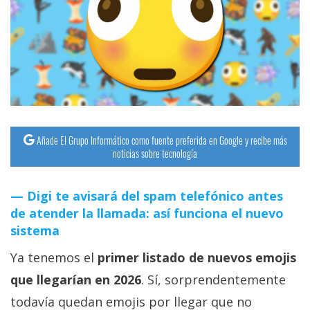
streaming
Operadores
Trucos
y
Tutoriales
Añade El Grupo Informático como fuente preferida en Google y recibe más
noticias sobre tecnología
Ciberseguridad
Digi te avisará del spam telefónico antes
Sistemas
de atender la llamada: así funciona el nuevo
operativos
sistema
Ya tenemos el
primer listado de nuevos emojis
Profesional
que llegarían en 2026
. Sí, sorprendentemente
+
todavía quedan emojis por llegar que no