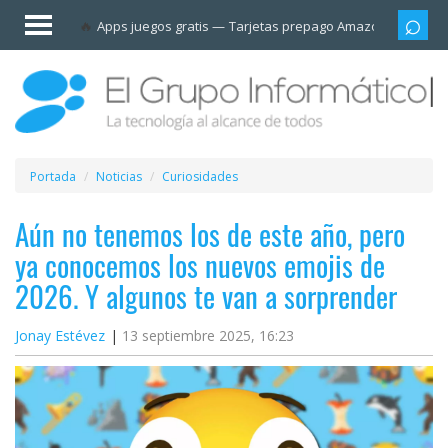
Invitado
Apps juegos gratis
Tarjetas prepago Amazon
Grupo
Iniciar
sesión /
Registrarse
Esenciales
Móviles
Portada
Noticias
Curiosidades
Ofertas
Aún no tenemos los de este año, pero
ya conocemos los nuevos emojis de
Apps
2026. Y algunos te van a sorprender
Redes
Jonay Estévez
13 septiembre 2025, 16:23
sociales
Plataformas