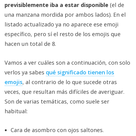
privacidad
previsiblemente iba a estar disponible
(el de
/
una manzana mordida por ambos lados). En el
Aviso
listado actualizado ya no aparece ese emoji
Legal
específico, pero sí el resto de los emojis que
hacen un total de 8.
El medio de
comunicación
digital donde
Vamos a ver cuáles son a continuación, con solo
encontrarás
todas las
verlos ya sabes
qué significado tienen los
noticias sobre
tecnología,
emojis
, al contrario de lo que sucede otras
móviles,
ordenadores,
veces, que resultan más difíciles de averiguar.
apps,
Son de varias temáticas, como suele ser
informática,
videojuegos,
habitual:
comparativas,
trucos y
tutoriales.
Cara de asombro con ojos saltones.