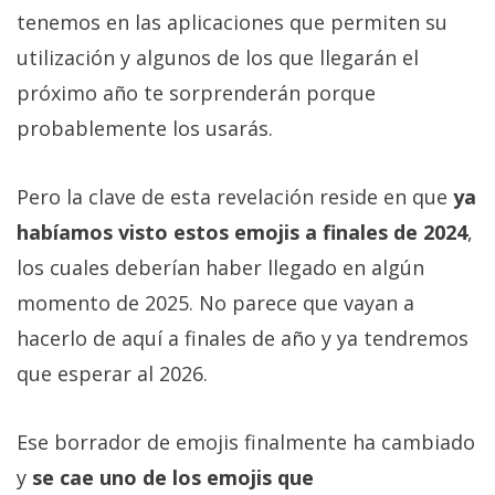
Más
tenemos en las aplicaciones que permiten su
temas
utilización y algunos de los que llegarán el
próximo año te sorprenderán porque
Sorteos
probablemente los usarás.
Foros
Pero la clave de esta revelación reside en que
ya
habíamos visto estos emojis a finales de 2024
,
Contacto
/
los cuales deberían haber llegado en algún
Sobre
momento de 2025. No parece que vayan a
nosotros
hacerlo de aquí a finales de año y ya tendremos
/
Publicidad
que esperar al 2026.
/
Cambiar
Ese borrador de emojis finalmente ha cambiado
opciones
y
se cae uno de los emojis que
de