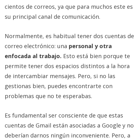
Más
cientos de correos, ya que para muchos este es
temas
su principal canal de comunicación.
Sorteos
Normalmente, es habitual tener dos cuentas de
correo electrónico: una
personal y otra
Foros
enfocada al trabajo.
Esto está bien porque te
permite tener dos espacios distintos a la hora
Contacto
/
de intercambiar mensajes. Pero, si no las
Sobre
gestionas bien, puedes encontrarte con
nosotros
problemas que no te esperabas.
/
Publicidad
/
Es fundamental ser consciente de que estas
Cambiar
cuentas de Gmail están asociadas a Google y no
opciones
deberían darnos ningún inconveniente. Pero, a
de