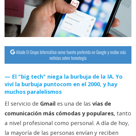
streaming
Operadores
Trucos
y
Tutoriales
Añade El Grupo Informático como fuente preferida en Google y recibe más
noticias sobre tecnología
Ciberseguridad
El "big tech" niega la burbuja de la IA. Yo
viví la burbuja puntocom en el 2000, y hay
Sistemas
muchos paralelismos
operativos
El servicio de
Gmail
es una de las
vías de
Profesional
comunicación más cómodas y populares,
tanto
a nivel profesional como personal. A día de hoy,
+
la mayoría de las personas envían y reciben