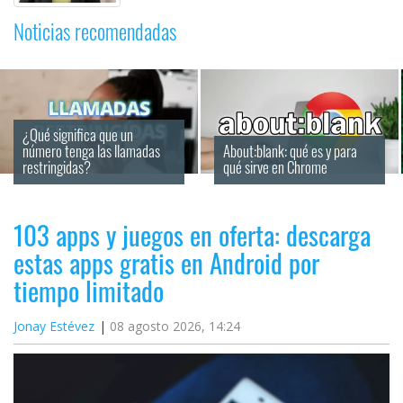
Noticias recomendadas
¿Qué significa que un 
número tenga las llamadas 
About:blank: qué es y para 
restringidas?
qué sirve en Chrome
103 apps y juegos en oferta: descarga
estas apps gratis en Android por
tiempo limitado
Jonay Estévez
08 agosto 2026, 14:24