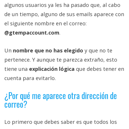
privacidad
algunos usuarios ya les ha pasado que, al cabo
/
de un tiempo, alguno de sus emails aparece con
Aviso
el siguiente nombre en el correo:
Legal
@gtempaccount.com
.
El medio de
comunicación
Un
nombre que no has elegido
y que no te
digital donde
encontrarás
pertenece. Y aunque te parezca extraño, esto
todas las
tiene una
explicación lógica
que debes tener en
noticias sobre
tecnología,
cuenta para evitarlo.
móviles,
ordenadores,
apps,
¿Por qué me aparece otra dirección de
informática,
correo?
videojuegos,
comparativas,
trucos y
tutoriales.
Lo primero que debes saber es que todos los