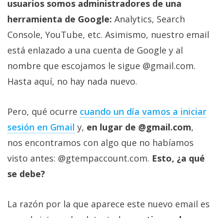
El Grupo
usuarios somos administradores de una
Informático
herramienta de Google:
Analytics, Search
(CC) 2006-
2026.
Algunos
Console, YouTube, etc. Asimismo, nuestro email
derechos
reservados
.
está enlazado a una cuenta de Google y al
nombre que escojamos le sigue @gmail.com.
Hasta aquí, no hay nada nuevo.
Pero, qué ocurre
cuando un día vamos a iniciar
sesión en Gmail
y,
en lugar de @gmail.com
,
nos encontramos con algo que no habíamos
visto antes: @gtempaccount.com.
Esto, ¿a qué
se debe?
La razón por la que aparece este nuevo email es