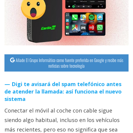
streaming
Operadores
Trucos
y
Tutoriales
Añade El Grupo Informático como fuente preferida en Google y recibe más
noticias sobre tecnología
Ciberseguridad
Digi te avisará del spam telefónico antes
Sistemas
de atender la llamada: así funciona el nuevo
operativos
sistema
Conectar el móvil al coche con cable sigue
Profesional
siendo algo habitual, incluso en los vehículos
+
más recientes, pero eso no significa que sea