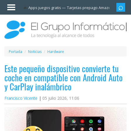
Invitado
Apps juegos gratis
Tarjetas prepago Amazon
Grupo
Iniciar
sesión /
Registrarse
Esenciales
Móviles
Portada
Noticias
Hardware
Ofertas
Este pequeño dispositivo convierte tu
coche en compatible con Android Auto
Apps
y CarPlay inalámbrico
Redes
Francisco Vicente
05 julio 2026, 11:06
sociales
Plataformas