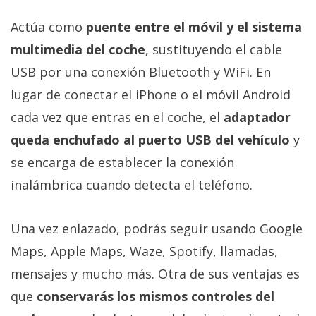
El Grupo
Informático
Actúa como
puente entre el móvil y el sistema
(CC) 2006-
2026.
Algunos
multimedia del coche
, sustituyendo el cable
derechos
reservados
.
USB por una conexión Bluetooth y WiFi. En
lugar de conectar el iPhone o el móvil Android
cada vez que entras en el coche, el
adaptador
queda enchufado al puerto USB del vehículo
y
se encarga de establecer la conexión
inalámbrica cuando detecta el teléfono.
Una vez enlazado, podrás seguir usando Google
Maps, Apple Maps, Waze, Spotify, llamadas,
mensajes y mucho más. Otra de sus ventajas es
que
conservarás los mismos controles del