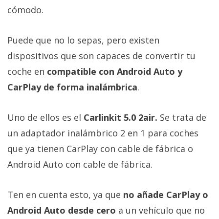
Más
cómodo.
temas
Puede que no lo sepas, pero existen
Sorteos
dispositivos que son capaces de convertir tu
coche en
compatible con Android Auto y
Foros
CarPlay de forma inalámbrica
.
Contacto
/
Uno de ellos es el
Carlinkit 5.0 2air.
Se trata de
Sobre
un adaptador inalámbrico 2 en 1 para coches
nosotros
que ya tienen CarPlay con cable de fábrica o
/
Android Auto con cable de fábrica.
Publicidad
/
Cambiar
Ten en cuenta esto, ya que
no añade CarPlay o
opciones
Android Auto desde cero
a un vehículo que no
de