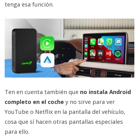
tenga esa función.
privacidad
/
Aviso
Legal
El medio de
comunicación
digital donde
encontrarás
todas las
noticias sobre
tecnología,
móviles,
Ten en cuenta también que
no instala Android
ordenadores,
apps,
completo en el coche
y no sirve para ver
informática,
videojuegos,
YouTube o Netflix en la pantalla del vehículo,
comparativas,
cosa que sí hacen otras pantallas especiales
trucos y
tutoriales.
para ello.