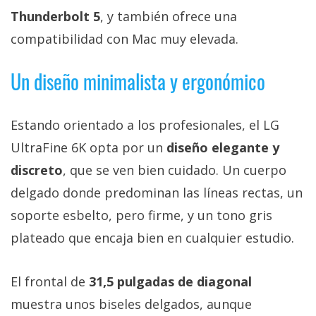
privacidad
Thunderbolt 5
, y también ofrece una
/
compatibilidad con Mac muy elevada.
Aviso
Legal
Un diseño minimalista y ergonómico
El medio de
comunicación
Estando orientado a los profesionales, el LG
digital donde
encontrarás
UltraFine 6K opta por un
diseño elegante y
todas las
discreto
, que se ven bien cuidado. Un cuerpo
noticias sobre
tecnología,
delgado donde predominan las líneas rectas, un
móviles,
ordenadores,
soporte esbelto, pero firme, y un tono gris
apps,
plateado que encaja bien en cualquier estudio.
informática,
videojuegos,
comparativas,
trucos y
El frontal de
31,5 pulgadas de diagonal
tutoriales.
muestra unos biseles delgados, aunque