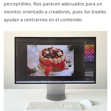
El Grupo
perceptibles. Nos parecen adecuados para un
Informático
(CC) 2006-
monitor orientado a creadores, pues los biseles
2026.
Algunos
ayudan a centrarnos en el contenido.
derechos
reservados
.