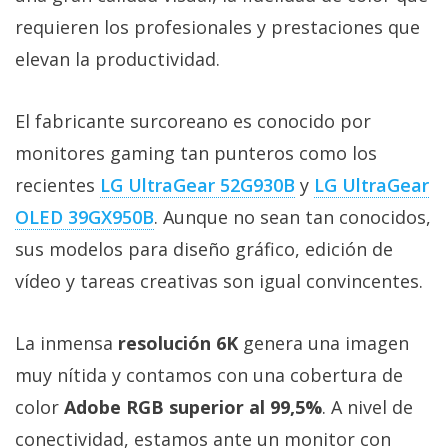
Más
requieren los profesionales y prestaciones que
temas
elevan la productividad.
Sorteos
El fabricante surcoreano es conocido por
monitores gaming tan punteros como los
Foros
recientes
LG UltraGear 52G930B‎
y
LG UltraGear
Contacto
OLED 39GX950B‎
. Aunque no sean tan conocidos,
/
sus modelos para diseño gráfico, edición de
Sobre
vídeo y tareas creativas son igual convincentes.
nosotros
/
Publicidad
La inmensa
resolución 6K
genera una imagen
/
muy nítida y contamos con una cobertura de
Cambiar
color
Adobe RGB superior al 99,5%
. A nivel de
opciones
de
conectividad, estamos ante un monitor con