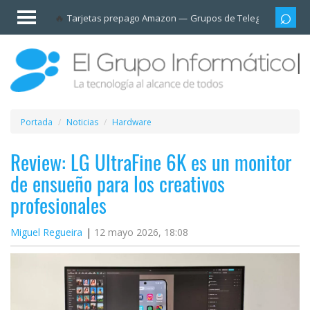
Invitado
Tarjetas prepago Amazon
Grupos de Telegram
Cali
Iniciar
sesión /
Registrarse
Esenciales
Móviles
Portada
Noticias
Hardware
Ofertas
Review: LG UltraFine 6K es un monitor
de ensueño para los creativos
Apps
profesionales
Redes
Miguel Regueira
12 mayo 2026, 18:08
sociales
Plataformas