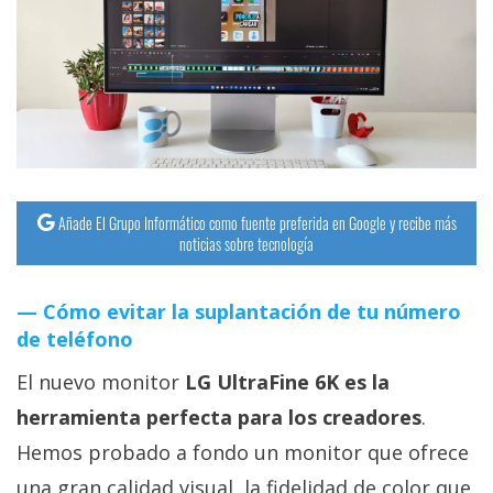
streaming
Operadores
Trucos
y
Tutoriales
Añade El Grupo Informático como fuente preferida en Google y recibe más
noticias sobre tecnología
Ciberseguridad
Cómo evitar la suplantación de tu número
Sistemas
de teléfono
operativos
El nuevo monitor
LG UltraFine 6K es la
Profesional
herramienta perfecta para los creadores
.
Hemos probado a fondo un monitor que ofrece
+
una gran calidad visual, la fidelidad de color que