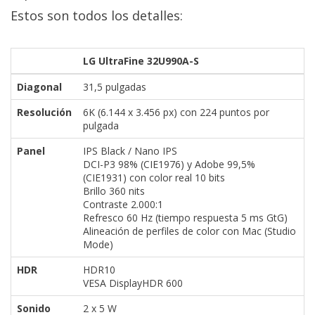
Estos son todos los detalles:
LG UltraFine 32U990A-S
Diagonal
31,5 pulgadas
Resolución
6K (6.144 x 3.456 px) con 224 puntos por
pulgada
Panel
IPS Black / Nano IPS
DCI-P3 98% (CIE1976) y Adobe 99,5%
(CIE1931) con color real 10 bits
Brillo 360 nits
Contraste 2.000:1
Refresco 60 Hz (tiempo respuesta 5 ms GtG)
Alineación de perfiles de color con Mac (Studio
Mode)
HDR
HDR10
VESA DisplayHDR 600
Sonido
2 x 5 W