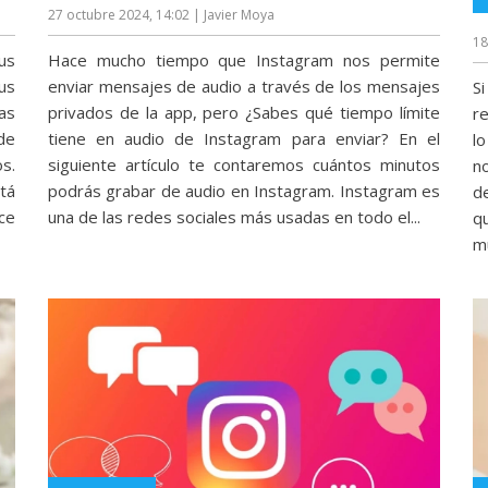
27 octubre 2024, 14:02
| Javier Moya
18
us
Hace mucho tiempo que Instagram nos permite
sus
enviar mensajes de audio a través de los mensajes
S
as
privados de la app, pero ¿Sabes qué tiempo límite
r
de
tiene en audio de Instagram para enviar? En el
l
s.
siguiente artículo te contaremos cuántos minutos
n
tá
podrás grabar de audio en Instagram. Instagram es
d
ce
una de las redes sociales más usadas en todo el...
q
m