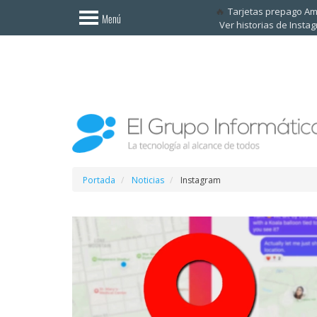
Invitado
Tarjetas prepago A
Menú
Ver historias de Insta
Iniciar
sesión /
Registrarse
Esenciales
Móviles
Ofertas
Portada
Noticias
Instagram
Apps
Redes
sociales
Plataformas