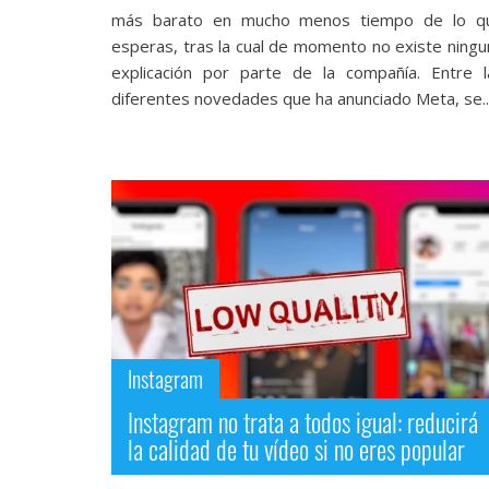
Legal
más barato en mucho menos tiempo de lo q
esperas, tras la cual de momento no existe ningu
El medio de
explicación por parte de la compañía. Entre l
comunicación
diferentes novedades que ha anunciado Meta, se..
digital donde
encontrarás
todas las
noticias sobre
tecnología,
móviles,
ordenadores,
apps,
informática,
videojuegos,
comparativas,
trucos y
tutoriales.
Instagram
El Grupo
Instagram no trata a todos igual: reducirá
Informático
la calidad de tu vídeo si no eres popular
(CC) 2006-
2026.
Algunos
derechos