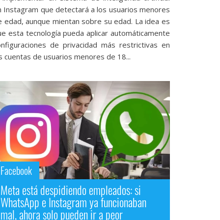
n Instagram que detectará a los usuarios menores
e edad, aunque mientan sobre su edad. La idea es
ue esta tecnología pueda aplicar automáticamente
onfiguraciones de privacidad más restrictivas en
s cuentas de usuarios menores de 18...
Facebook
Meta está despidiendo empleados: si
WhatsApp e Instagram ya funcionaban
mal, ahora solo pueden ir a peor