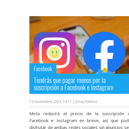
Más
temas
Sorteos
Foros
Contacto
/
Facebook
Sobre
nosotros
Tendrás que pagar menos por la
/
suscripción a Facebook e Instagram
Publicidad
/
Cambiar
13 noviembre 2024, 14:11
| Jonay Estévez
opciones
de
Meta reducirá el precio de la suscripción 
privacidad
Facebook e Instagram en breve, así que pod
/
Aviso
disfrutar de ambas redes sociales sin anuncios se