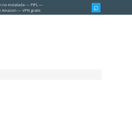
n no instalada
PIPL
te Amazon
VPN gratis