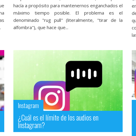
ue
hacía a propósito para mantenernos enganchados el
e
na
máximo tiempo posible. El problema es el
d
as
denominado "rug pull" (literalmente, "tirar de la
q
.
alfombra"), que hace que...
c
la
Instagram
¿Cuál es el límite de los audios en
Instagram?