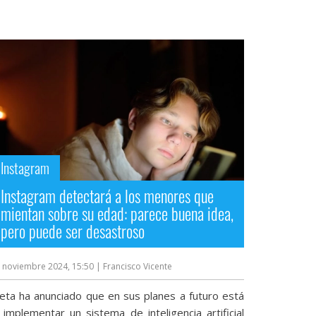
Instagram
Instagram detectará a los menores que
mientan sobre su edad: parece buena idea,
pero puede ser desastroso
 noviembre 2024, 15:50
| Francisco Vicente
eta ha anunciado que en sus planes a futuro está
 implementar un sistema de inteligencia artificial