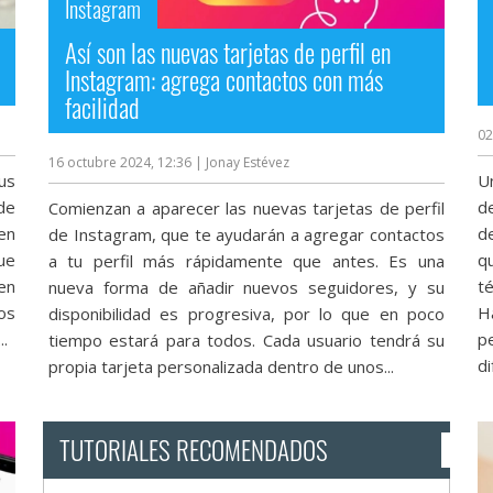
Instagram
Así son las nuevas tarjetas de perfil en
Instagram: agrega contactos con más
facilidad
02
16 octubre 2024, 12:36
| Jonay Estévez
us
U
de
d
Comienzan a aparecer las nuevas tarjetas de perfil
en
d
de Instagram, que te ayudarán a agregar contactos
ue
q
a tu perfil más rápidamente que antes. Es una
en
t
nueva forma de añadir nuevos seguidores, y su
os
H
disponibilidad es progresiva, por lo que en poco
.
p
tiempo estará para todos. Cada usuario tendrá su
di
propia tarjeta personalizada dentro de unos...
TUTORIALES RECOMENDADOS