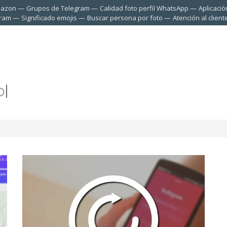
mazon
Grupos de Telegram
Calidad foto perfil WhatsApp
Aplicació
gram
Significado emojis
Buscar persona por foto
Atención al clien