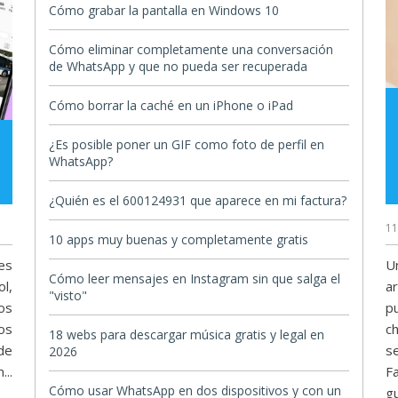
Cómo grabar la pantalla en Windows 10
Cómo eliminar completamente una conversación
de WhatsApp y que no pueda ser recuperada
Cómo borrar la caché en un iPhone o iPad
¿Es posible poner un GIF como foto de perfil en
WhatsApp?
¿Quién es el 600124931 que aparece en mi factura?
11
10 apps muy buenas y completamente gratis
es
U
Cómo leer mensajes en Instagram sin que salga el
ol,
a
"visto"
os
p
os
c
18 webs para descargar música gratis y legal en
de
s
2026
..
F
Cómo usar WhatsApp en dos dispositivos y con un
g