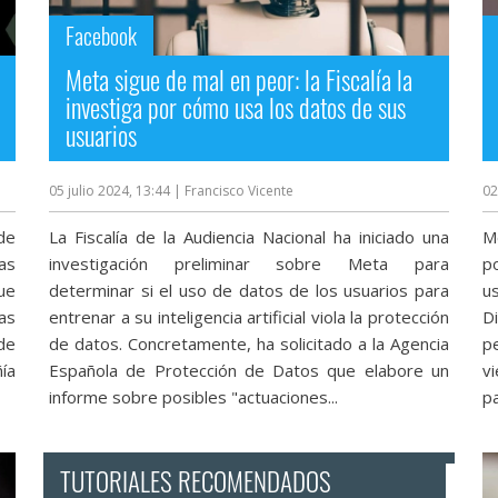
Facebook
Meta sigue de mal en peor: la Fiscalía la
investiga por cómo usa los datos de sus
usuarios
05 julio 2024, 13:44
| Francisco Vicente
02
de
La Fiscalía de la Audiencia Nacional ha iniciado una
M
das
investigación preliminar sobre Meta para
p
ue
determinar si el uso de datos de los usuarios para
u
as
entrenar a su inteligencia artificial viola la protección
Di
de
de datos. Concretamente, ha solicitado a la Agencia
p
ía
Española de Protección de Datos que elabore un
v
informe sobre posibles "actuaciones...
pa
TUTORIALES RECOMENDADOS