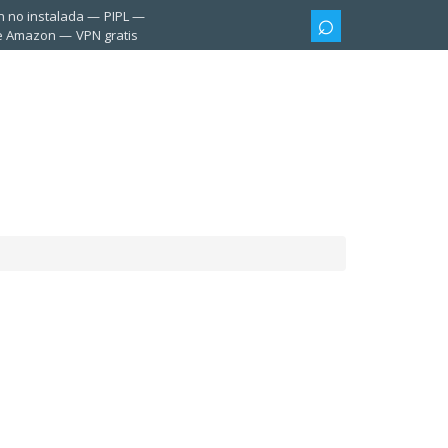
n no instalada
PIPL
te Amazon
VPN gratis