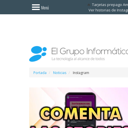
Invitado
Tarjetas prepago A
Menú
Ver historias de Insta
Iniciar
sesión /
Registrarse
Esenciales
Móviles
Ofertas
Portada
Noticias
Instagram
Apps
Redes
sociales
Plataformas