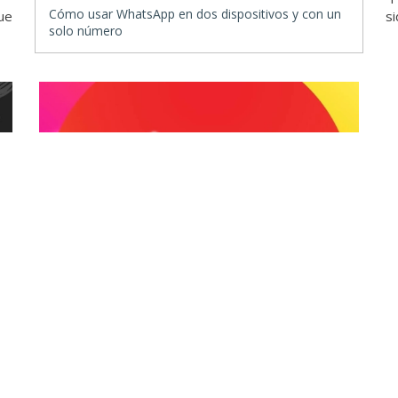
Cómo usar WhatsApp en dos dispositivos y con un
ue
si
solo número
Instagram
Los usuarios de Instagram protestan
porque la IA quiere robar sus contenidos
pero esto es lo que hay que hacer
11 junio 2024, 17:47
| Francisco Vicente