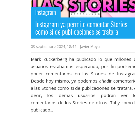
streaming
Instagram
Operadores
Instagram ya permite comentar Stories
como si de publicaciones se tratara
Trucos
y
03 septiembre 2024, 18:44
| Javier Moya
Tutoriales
Mark Zuckerberg ha publicado lo que millones 
usuarios estábamos esperando, por fin podrem
Ciberseguridad
poner comentarios en las Stories de Instagra
Desde hoy mismo, ya podemos añadir comentari
Sistemas
a las Stories como si de publicaciones se tratara,
operativos
decir, los demás usuarios podrán ver l
comentarios de los Stories de otros. Tal y como 
publicado...
Profesional
+