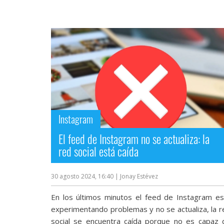
Más
temas
Sorteos
Foros
Contacto
/
Instagram
Sobre
nosotros
El feed de Instagram no se actualiza: la
/
red social está caída
Publicidad
/
Cambiar
30 agosto 2024, 16:40
| Jonay Estévez
opciones
de
En los últimos minutos el feed de Instagram es
privacidad
experimentando problemas y no se actualiza, la r
/
Aviso
social se encuentra caída porque no es capaz 