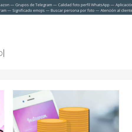
mazon
Grupos de Telegram
Calidad foto perfil WhatsApp
Aplicació
gram
Significado emojis
Buscar persona por foto
Atención al clien