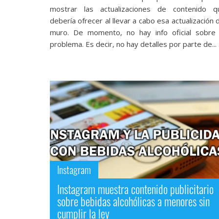
Legal
mostrar las actualizaciones de contenido q
debería ofrecer al llevar a cabo esa actualización 
El medio de
muro. De momento, no hay info oficial sobre 
comunicación
problema. Es decir, no hay detalles por parte de...
digital donde
encontrarás
todas las
noticias sobre
tecnología,
móviles,
ordenadores,
apps,
informática,
videojuegos,
comparativas,
trucos y
tutoriales.
Instagram
El Grupo
Instagram muestra contenido publicitario
Informático
sobre bebidas alcohólicas a menores sin
(CC) 2006-
2026.
Algunos
cumplir la ley
derechos