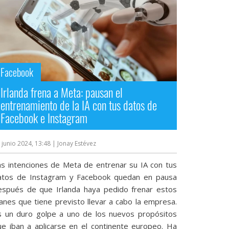
Facebook
Irlanda frena a Meta: pausan el
entrenamiento de la IA con tus datos de
Facebook e Instagram
 junio 2024, 13:48
| Jonay Estévez
as intenciones de Meta de entrenar su IA con tus
atos de Instagram y Facebook quedan en pausa
espués de que Irlanda haya pedido frenar estos
lanes que tiene previsto llevar a cabo la empresa.
s un duro golpe a uno de los nuevos propósitos
ue iban a aplicarse en el continente europeo. Ha