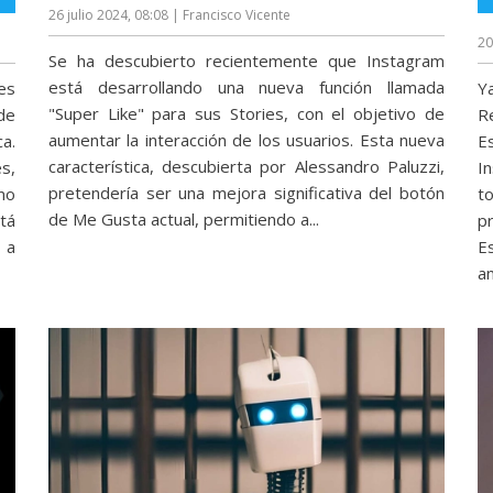
26 julio 2024, 08:08
| Francisco Vicente
20
Se ha descubierto recientemente que Instagram
está desarrollando una nueva función llamada
es
Y
"Super Like" para sus Stories, con el objetivo de
de
R
aumentar la interacción de los usuarios. Esta nueva
a.
E
característica, descubierta por Alessandro Paluzzi,
s,
I
pretendería ser una mejora significativa del botón
mo
t
de Me Gusta actual, permitiendo a...
tá
p
 a
E
an