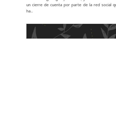
un cierre de cuenta por parte de la red social q
ha...
Instagram
Cara, la app anti-IA a la que están
migrando miles de artistas indignados con
Instagram
11 junio 2024, 19:19
| Francisco Vicente