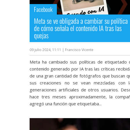
Facebook
Meta se ve obligada a cambiar su política
de cómo señala el contenido IA tras las
quejas
09 julio 2024, 11:11
| Francisco Vicente
Meta ha cambiado sus políticas de etiquetado 
contenido generado por IA tras las críticas recibi
de una gran cantidad de fotógrafos que buscan q
sus creaciones no se vean mezcladas con l
generaciones artificiales de otros usuarios. Des
hace tres meses aproximadamente, la compañ
agregó una función que etiquetaba...