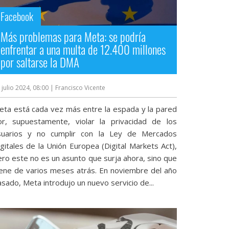
Facebook
Más problemas para Meta: se podría
enfrentar a una multa de 12.400 millones
por saltarse la DMA
 julio 2024, 08:00
| Francisco Vicente
eta está cada vez más entre la espada y la pared
or, supuestamente, violar la privacidad de los
suarios y no cumplir con la Ley de Mercados
gitales de la Unión Europea (Digital Markets Act),
ero este no es un asunto que surja ahora, sino que
iene de varios meses atrás. En noviembre del año
sado, Meta introdujo un nuevo servicio de...