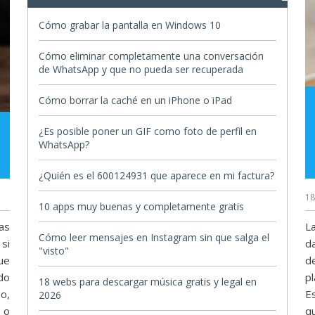
Cómo grabar la pantalla en Windows 10
Cómo eliminar completamente una conversación
de WhatsApp y que no pueda ser recuperada
Cómo borrar la caché en un iPhone o iPad
¿Es posible poner un GIF como foto de perfil en
WhatsApp?
¿Quién es el 600124931 que aparece en mi factura?
18
10 apps muy buenas y completamente gratis
as
L
Cómo leer mensajes en Instagram sin que salga el
si
d
"visto"
ue
d
do
p
18 webs para descargar música gratis y legal en
o,
E
2026
 o
q