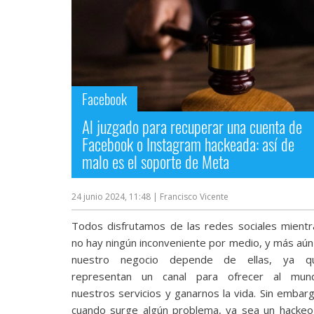
Facebook
Al juzgado para recuperar una cuenta de
Facebook o Instagram hackeada: así de
malo es el soporte de Meta
24 junio 2024, 11:48
| Francisco Vicente
Todos disfrutamos de las redes sociales mientr
no hay ningún inconveniente por medio, y más aún 
nuestro negocio depende de ellas, ya q
representan un canal para ofrecer al mun
nuestros servicios y ganarnos la vida. Sin embarg
cuando surge algún problema, ya sea un hackeo