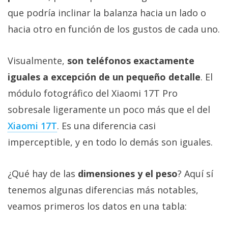
El Grupo
Informático
que podría inclinar la balanza hacia un lado o
(CC) 2006-
hacia otro en función de los gustos de cada uno.
2026.
Algunos
derechos
reservados
.
Visualmente,
son teléfonos exactamente
iguales a excepción de un pequeño detalle
. El
módulo fotográfico del Xiaomi 17T Pro
sobresale ligeramente un poco más que el del
Xiaomi 17T‎
. Es una diferencia casi
imperceptible, y en todo lo demás son iguales.
¿Qué hay de las
dimensiones y el peso
? Aquí sí
tenemos algunas diferencias más notables,
veamos primeros los datos en una tabla: