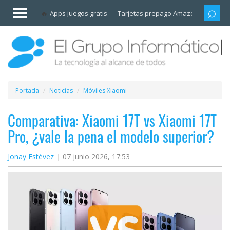
Invitado
Apps juegos gratis
Tarjetas prepago Amazon
Grupo
Iniciar
sesión /
Registrarse
Esenciales
Móviles
Portada
Noticias
Móviles Xiaomi
Ofertas
Comparativa: Xiaomi 17T vs Xiaomi 17T
Pro, ¿vale la pena el modelo superior?
Apps
Jonay Estévez
07 junio 2026, 17:53
Redes
sociales
Plataformas