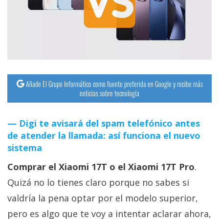
streaming
Operadores
Trucos
y
Tutoriales
Añade El Grupo Informático como fuente preferida en Google y recibe más
noticias sobre tecnología
Ciberseguridad
Digi te avisará del spam telefónico antes
de atender la llamada: así funciona el nuevo
Sistemas
sistema
operativos
Comprar el Xiaomi 17T o el Xiaomi 17T Pro
.
Profesional
Quizá no lo tienes claro porque no sabes si
valdría la pena optar por el modelo superior,
+
pero es algo que te voy a intentar aclarar ahora,