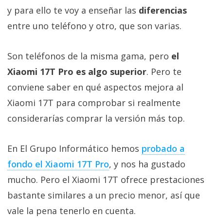
Más
y para ello te voy a enseñar las
diferencias
temas
entre uno teléfono y otro, que son varias.
Sorteos
Son teléfonos de la misma gama, pero
el
Xiaomi 17T Pro es algo superior
. Pero te
Foros
conviene saber en qué aspectos mejora al
Xiaomi 17T para comprobar si realmente
Contacto
/
considerarías comprar la versión más top.
Sobre
nosotros
En El Grupo Informático hemos
probado a
/
fondo el Xiaomi 17T Pro
, y nos ha gustado
Publicidad
/
mucho. Pero el Xiaomi 17T ofrece prestaciones
Cambiar
bastante similares a un precio menor, así que
opciones
vale la pena tenerlo en cuenta.
de