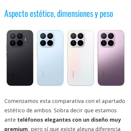
privacidad
Aspecto estético, dimensiones y peso
/
Aviso
Legal
El medio de
comunicación
digital donde
encontrarás
todas las
noticias sobre
tecnología,
móviles,
ordenadores,
apps,
informática,
Comenzamos esta comparativa con el apartado
videojuegos,
estético de ambos. Sobra decir que estamos
comparativas,
trucos y
ante
teléfonos elegantes con un diseño muy
tutoriales.
premium
, pero sí que existe alguna diferencia