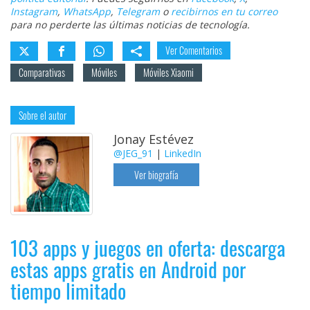
Instagram
,
WhatsApp
,
Telegram
o
recibirnos en tu correo
para no perderte las últimas noticias de tecnología.
Ver Comentarios
Comparativas
Móviles
Móviles Xiaomi
Sobre el autor
Jonay Estévez
@JEG_91
|
LinkedIn
Ver biografía
103 apps y juegos en oferta: descarga
estas apps gratis en Android por
tiempo limitado