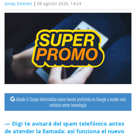
Jonay Estévez
08 agosto 2026, 14:24
Añade El Grupo Informático como fuente preferida en Google y recibe más
noticias sobre tecnología
Digi te avisará del spam telefónico antes
de atender la llamada: así funciona el nuevo