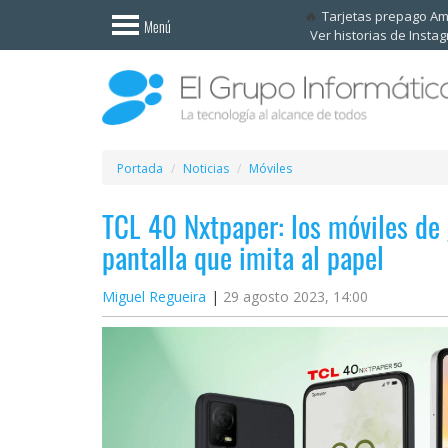
Invitado
Tarjetas prepago A
Menú
Ver historias de Insta
Iniciar
sesión /
Registrarse
Esenciales
Móviles
Portada
Noticias
Móviles
TCL 40 Nxtpaper: los móviles de
Ofertas
pantalla que imita al papel
Apps
Miguel Regueira
29 agosto 2023, 14:00
Redes
sociales
Plataformas