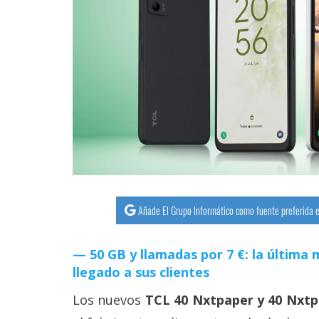
streaming
Operadores
Trucos
y
Tutoriales
Ciberseguridad
Sistemas
Añade El Grupo Informático como fuente preferida e
operativos
50 GB y llamadas por 7 €: la últim
Profesional
llegado a sus clientes
Los nuevos
TCL 40 Nxtpaper y 40 Nxtp
+