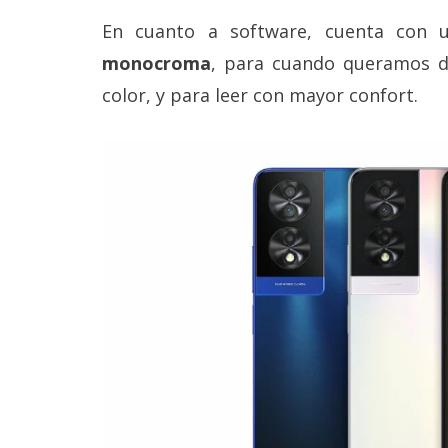
Legal
En cuanto a software, cuenta con 
monocroma
, para cuando queramos de
El medio de
comunicación
color, y para leer con mayor confort.
digital donde
encontrarás
todas las
noticias sobre
tecnología,
móviles,
ordenadores,
apps,
informática,
videojuegos,
comparativas,
trucos y
tutoriales.
El Grupo
Informático
(CC) 2006-
2026.
Algunos
derechos