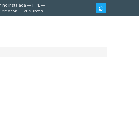
n no instalada
PIPL
te Amazon
VPN gratis