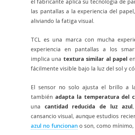
el fabricante aplica su tecnología de pa
Más
las pantallas a la experiencia del pap
temas
aliviando la fatiga visual.
Sorteos
TCL es una marca con mucha experi
Foros
experiencia en pantallas a los sma
implica una
textura similar al papel
en
Contacto
fácilmente visible bajo la luz del sol y 
/
Sobre
nosotros
El sensor no solo ajusta el brillo a
/
Publicidad
también
adapta la temperatura del c
/
Cambiar
una
cantidad reducida de luz azul
opciones
de
cansancio visual, aunque estudios reci
privacidad
azul no funcionan
o son, como mínimo, d
/
Aviso