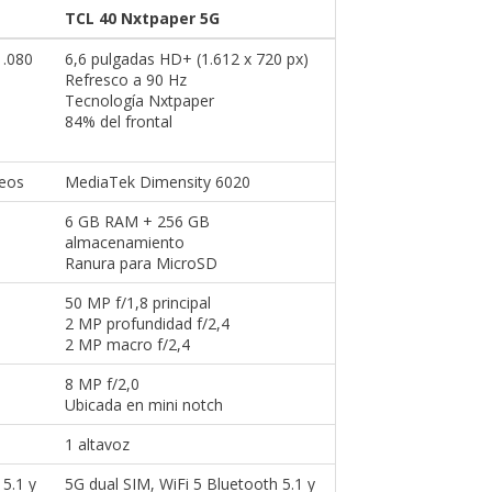
TCL 40 Nxtpaper 5G
1.080
6,6 pulgadas HD+ (1.612 x 720 px)
Refresco a 90 Hz
Tecnología Nxtpaper
84% del frontal
leos
MediaTek Dimensity 6020
6 GB RAM + 256 GB
almacenamiento
Ranura para MicroSD
50 MP f/1,8 principal
2 MP profundidad f/2,4
2 MP macro f/2,4
8 MP f/2,0
Ubicada en mini notch
1 altavoz
 5.1 y
5G dual SIM, WiFi 5 Bluetooth 5.1 y