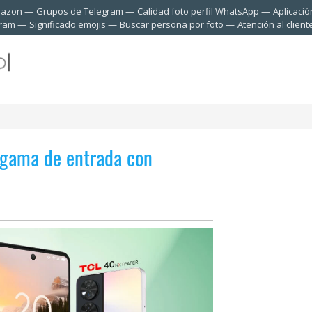
mazon
Grupos de Telegram
Calidad foto perfil WhatsApp
Aplicació
gram
Significado emojis
Buscar persona por foto
Atención al clien
 gama de entrada con