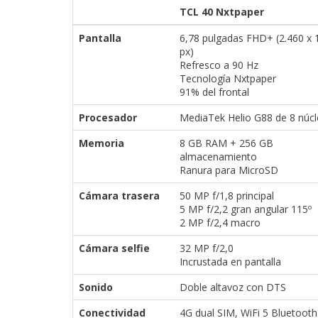
TCL 40 Nxtpaper
Pantalla
6,78 pulgadas FHD+ (2.460 x 
px)
Refresco a 90 Hz
Tecnología Nxtpaper
91% del frontal
Procesador
MediaTek Helio G88 de 8 núc
Memoria
8 GB RAM + 256 GB
almacenamiento
Ranura para MicroSD
Cámara trasera
50 MP f/1,8 principal
5 MP f/2,2 gran angular 115º
2 MP f/2,4 macro
Cámara selfie
32 MP f/2,0
Incrustada en pantalla
Sonido
Doble altavoz con DTS
Conectividad
4G dual SIM, WiFi 5 Bluetooth