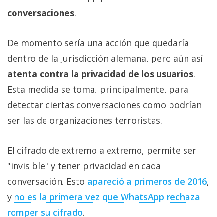
Más
conversaciones
.
temas
De momento sería una acción que quedaría
Sorteos
dentro de la jurisdicción alemana, pero aún así
atenta contra la privacidad de los usuarios
.
Foros
Esta medida se toma, principalmente, para
Contacto
detectar ciertas conversaciones como podrían
/
ser las de organizaciones terroristas.
Sobre
nosotros
El cifrado de extremo a extremo, permite ser
/
Publicidad
"invisible" y tener privacidad en cada
/
conversación. Esto
apareció a primeros de 2016
,
Cambiar
y
no es la primera vez que WhatsApp rechaza
opciones
de
romper su cifrado
.