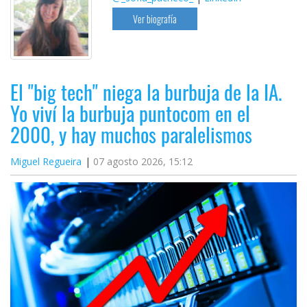
Ver biografía
El "big tech" niega la burbuja de la IA.
Yo viví la burbuja puntocom en el
2000, y hay muchos paralelismos
Miguel Regueira
07 agosto 2026, 15:12