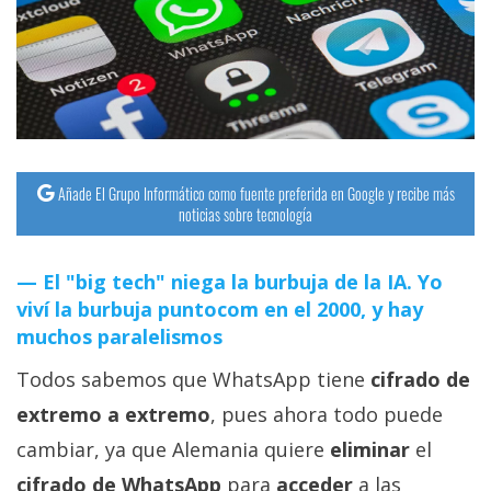
streaming
Operadores
Trucos
y
Tutoriales
Añade El Grupo Informático como fuente preferida en Google y recibe más
noticias sobre tecnología
Ciberseguridad
El "big tech" niega la burbuja de la IA. Yo
viví la burbuja puntocom en el 2000, y hay
Sistemas
muchos paralelismos
operativos
Todos sabemos que WhatsApp tiene
cifrado de
Profesional
extremo a extremo
, pues ahora todo puede
cambiar, ya que Alemania quiere
eliminar
el
+
cifrado de WhatsApp
para
acceder
a las