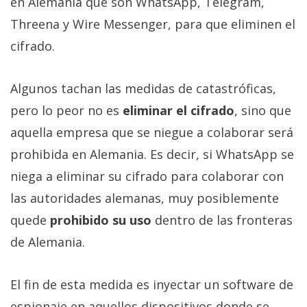
en Alemania que son WhatsApp, Telegram,
El Grupo
Informático
Threena y Wire Messenger, para que eliminen el
(CC) 2006-
2026.
Algunos
cifrado.
derechos
reservados
.
Algunos tachan las medidas de catastróficas,
pero lo peor no es
eliminar el cifrado
, sino que
aquella empresa que se niegue a colaborar será
prohibida en Alemania. Es decir, si WhatsApp se
niega a eliminar su cifrado para colaborar con
las autoridades alemanas, muy posiblemente
quede
prohibido su uso
dentro de las fronteras
de Alemania.
El fin de esta medida es inyectar un software de
espionaje en aquellos dispositivos donde se