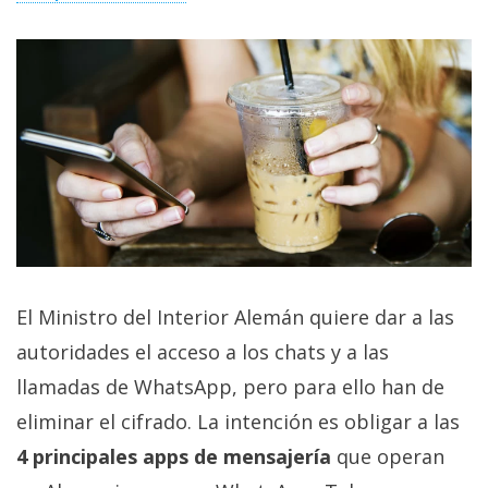
privacidad
/
Aviso
Legal
El medio de
comunicación
digital donde
encontrarás
todas las
noticias sobre
tecnología,
móviles,
El Ministro del Interior Alemán quiere dar a las
ordenadores,
apps,
autoridades el acceso a los chats y a las
informática,
llamadas de WhatsApp, pero para ello han de
videojuegos,
comparativas,
eliminar el cifrado. La intención es obligar a las
trucos y
tutoriales.
4 principales apps de mensajería
que operan