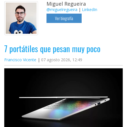
Miguel Regueira
@miguelregueira
|
LinkedIn
Ver biografía
7 portátiles que pesan muy poco
Francisco Vicente
07 agosto 2026, 12:49