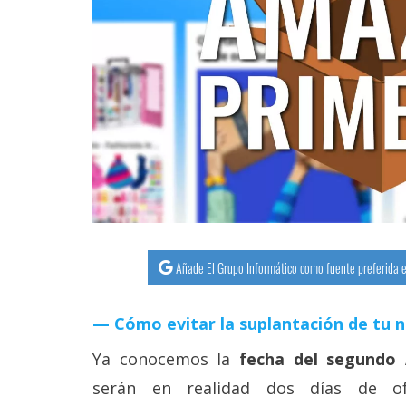
streaming
Operadores
Trucos
y
Tutoriales
Ciberseguridad
Sistemas
Añade El Grupo Informático como fuente preferida e
operativos
Cómo evitar la suplantación de tu 
Profesional
Ya conocemos la
fecha del segundo
serán en realidad dos días de o
+