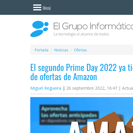
Invitado
Menú
Iniciar
sesión /
Registrarse
Esenciales
Móviles
Portada
Noticias
Ofertas
El segundo Prime Day 2022 ya tie
Ofertas
de ofertas de Amazon
Apps
Miguel Regueira
26 septiembre 2022, 16:47 |
Actua
Redes
sociales
Plataformas