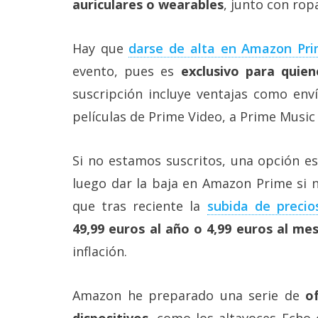
auriculares o wearables
, junto con ro
Legal
El medio de
Hay que
darse de alta en Amazon Pr
comunicación
evento, pues es
exclusivo para quie
digital donde
encontrarás
suscripción incluye ventajas como enví
todas las
noticias sobre
películas de Prime Video, a Prime Music
tecnología,
móviles,
ordenadores,
Si no estamos suscritos, una opción es
apps,
informática,
luego dar la baja en Amazon Prime si 
videojuegos,
que tras reciente la
subida de preci
comparativas,
trucos y
49,99 euros al año o 4,99 euros al me
tutoriales.
inflación.
El Grupo
Informático
(CC) 2006-
Amazon he preparado una serie de
o
2026.
Algunos
derechos
dispositivos
, como los altavoces Echo 