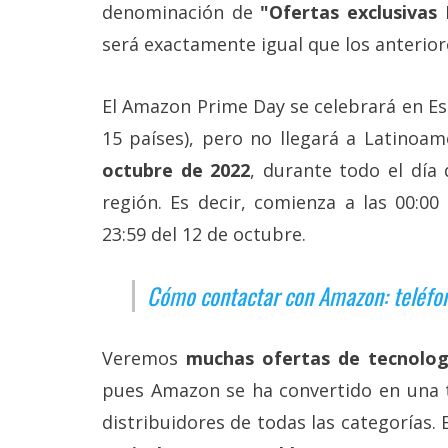
Más
denominación de
"Ofertas exclusivas
temas
será exactamente igual que los anterior
Sorteos
El Amazon Prime Day se celebrará en Es
15 países), pero no llegará a Latinoam
Foros
octubre de 2022
, durante todo el día
región. Es decir, comienza a las 00:00
Contacto
/
23:59 del 12 de octubre.
Sobre
nosotros
/
Cómo contactar con Amazon: teléfono,
Publicidad
/
Cambiar
Veremos
muchas ofertas de tecnolog
opciones
de
pues Amazon se ha convertido en una 
privacidad
distribuidores de todas las categorías
/
Aviso