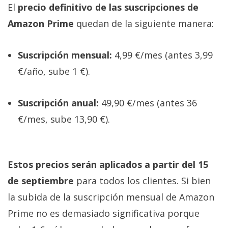
El Grupo
El
precio definitivo de las suscripciones de
Informático
(CC) 2006-
Amazon Prime
quedan de la siguiente manera:
2026.
Algunos
derechos
reservados
.
Suscripción mensual:
4,99 €/mes (antes 3,99
€/año, sube 1 €).
Suscripción anual:
49,90 €/mes (antes 36
€/mes, sube 13,90 €).
Estos precios serán aplicados a partir del 15
de septiembre
para todos los clientes. Si bien
la subida de la suscripción mensual de Amazon
Prime no es demasiado significativa porque