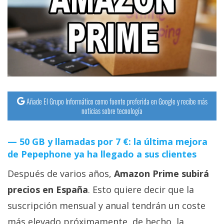
streaming
Operadores
Trucos
y
Tutoriales
Añade El Grupo Informático como fuente preferida en Google y recibe más
noticias sobre tecnología
Ciberseguridad
50 GB y llamadas por 7 €: la última mejora
Sistemas
de Pepephone ya ha llegado a sus clientes
operativos
Después de varios años,
Amazon Prime subirá
Profesional
precios en España
. Esto quiere decir que la
suscripción mensual y anual tendrán un coste
+
más elevado próximamente, de hecho, la