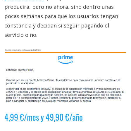
privacidad
producirá, pero no ahora, sino dentro unas
/
pocas semanas para que los usuarios tengan
Aviso
constancia y decidan si seguir pagando el
Legal
servicio o no.
El medio de
comunicación
digital donde
encontrarás
todas las
noticias sobre
tecnología,
móviles,
ordenadores,
apps,
informática,
videojuegos,
comparativas,
4,99 €/mes y 49,90 €/año
trucos y
tutoriales.