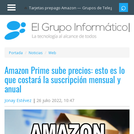
Invitado
Tarjetas prepago Amazon
Grupos de Telegram
Cali
Iniciar
sesión /
Registrarse
Esenciales
Móviles
Portada
Noticias
Web
Ofertas
Amazon Prime sube precios: esto es lo
que costará la suscripción mensual y
Apps
anual
Redes
Jonay Estévez
26 julio 2022, 10:47
sociales
Plataformas