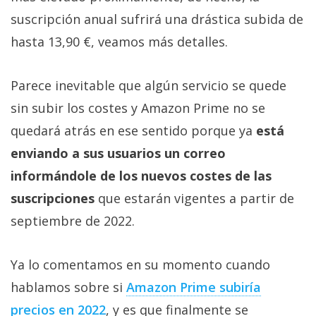
Más
suscripción anual sufrirá una drástica subida de
temas
hasta 13,90 €, veamos más detalles.
Sorteos
Parece inevitable que algún servicio se quede
sin subir los costes y Amazon Prime no se
Foros
quedará atrás en ese sentido porque ya
está
Contacto
enviando a sus usuarios un correo
/
informándole de los nuevos costes de las
Sobre
suscripciones
que estarán vigentes a partir de
nosotros
/
septiembre de 2022.
Publicidad
/
Ya lo comentamos en su momento cuando
Cambiar
hablamos sobre si
Amazon Prime subiría
opciones
de
precios en 2022
, y es que finalmente se