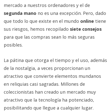
Más
mercado a nuestros ordenadores y el de
temas
segunda mano
no es una excepción. Pero, dado
que todo lo que existe en el mundo
online
tiene
Sorteos
sus riesgos, hemos recopilado
siete consejos
para que las compras sean lo más seguras
Foros
posibles.
Contacto
/
La pátina que otorga el tiempo y el uso, además
Sobre
de la nostalgia, a veces proporcionan un
nosotros
atractivo que convierte elementos mundanos
/
Publicidad
en reliquias casi sagradas. Millones de
/
coleccionistas han creado un mercado muy
Cambiar
atractivo que la tecnología ha potenciado,
opciones
posibilitando que llegue a cualquier lugar.
de