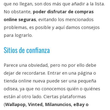
El Grupo
que no llegan, son dos más que añadir a la lista.
Informático
(CC) 2006-
No obstante,
poder disfrutar de compras
2026.
Algunos
online seguras
, evitando los mencionados
derechos
reservados
.
problemas, es posible y aquí damos consejos
para lograrlo.
Sitios de confianza
Parece una obviedad, pero no por ello debe
dejar de recordarse. Entrar en una página o
tienda online nueva puede ser una pequeña
odisea, ya que no conocemos quién o quiénes
están al otro lado. Ciertas plataformas
(
Wallapop, Vinted, Milanuncios, eBay o