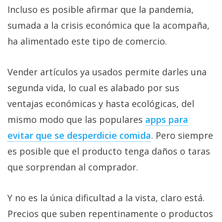
privacidad
Incluso es posible afirmar que la pandemia,
/
sumada a la crisis económica que la acompaña,
Aviso
ha alimentado este tipo de comercio.
Legal
Vender artículos ya usados permite darles una
El medio de
comunicación
segunda vida, lo cual es alabado por sus
digital donde
encontrarás
ventajas económicas y hasta ecológicas, del
todas las
mismo modo que las populares
apps para
noticias sobre
tecnología,
evitar que se desperdicie comida
. Pero siempre
móviles,
ordenadores,
es posible que el producto tenga daños o taras
apps,
que sorprendan al comprador.
informática,
videojuegos,
comparativas,
trucos y
Y no es la única dificultad a la vista, claro está.
tutoriales.
Precios que suben repentinamente o productos