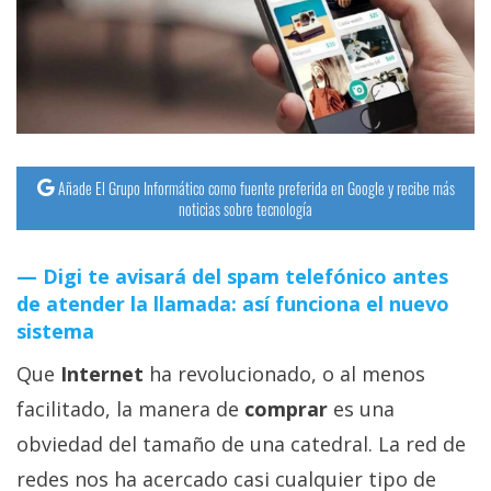
streaming
Operadores
Trucos
y
Tutoriales
Añade El Grupo Informático como fuente preferida en Google y recibe más
noticias sobre tecnología
Ciberseguridad
Digi te avisará del spam telefónico antes
de atender la llamada: así funciona el nuevo
Sistemas
sistema
operativos
Que
Internet
ha revolucionado, o al menos
Profesional
facilitado, la manera de
comprar
es una
obviedad del tamaño de una catedral. La red de
+
redes nos ha acercado casi cualquier tipo de