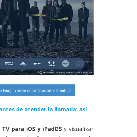
n Google y recibe más noticias sobre tecnología
antes de atender la llamada: así
x TV para iOS y iPadOS
y visualizar