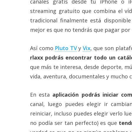
canales gratis desde tu iPhone o i
Más
streaming gratuito que combina el víd
temas
tradicional finalmente está disponible
Sorteos
mejor es que no tendrás que pagar por e
Foros
Así como
Pluto TV
y
Vix
, que son plataf
rlaxx podrás encontrar todo un catá
Contacto
que más te interesa, desde deporte, músi
/
Sobre
vida, aventura, documentales y mucho co
nosotros
/
Publicidad
En esta
aplicación podrás iniciar com
/
Cambiar
canal, luego puedes elegir ir cambian
opciones
de
reiniciar, incluso puedes elegir verlo lu
privacidad
no podía ser tan perfecto) es que
tend
/
Aviso