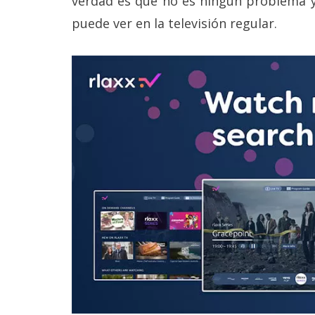
verdad es que no es ningún problema y
Legal
puede ver en la televisión regular.
El medio de
comunicación
digital donde
encontrarás
todas las
noticias sobre
tecnología,
móviles,
ordenadores,
apps,
informática,
videojuegos,
comparativas,
trucos y
tutoriales.
El Grupo
Informático
(CC) 2006-
2026.
Algunos
derechos