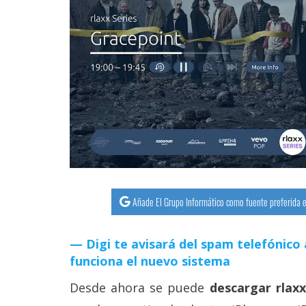
streaming
Operadores
Trucos
y
Tutoriales
Ciberseguridad
Sistemas
Añade El Grupo Informático como fuente preferida e
operativos
Digi te avisará del spam telefónico 
Profesional
funciona el nuevo sistema
Desde ahora se puede
descargar rlax
+