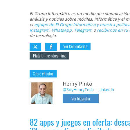
El Grupo Informático es un medio de comunicación d
análisis y noticias sobre móviles, informática y el
el
equipo de El Grupo Informático y nuestra política
Instagram
,
WhatsApp
,
Telegram
o
recibirnos en tu 
de tecnología.
Ver Comentarios
Plataformas streaming
Sobre el autor
Henry Pinto
@SoyHenryTech
|
LinkedIn
Ver biografía
82 apps y juegos en oferta: desc