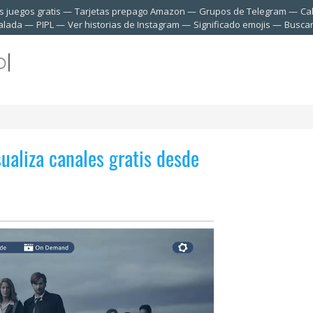
 juegos gratis
Tarjetas prepago Amazon
Grupos de Telegram
Ca
talada
PIPL
Ver historias de Instagram
Significado emojis
Buscar
sualiza canales gratis desde