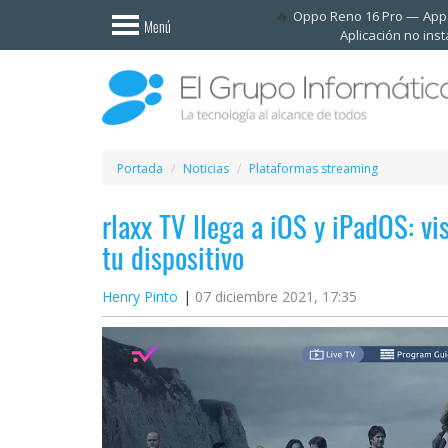
Invitado
Oppo Reno 16 Pro
Apps
Menú
Aplicación no ins
Iniciar
sesión /
Registrarse
Esenciales
Móviles
Portada
Noticias
Plataformas streaming
rlaxx TV llega a iOS y iPadOS: vi
Ofertas
tu dispositivo
Apps
Henry Pinto
07 diciembre 2021, 17:35
Redes
sociales
Plataformas