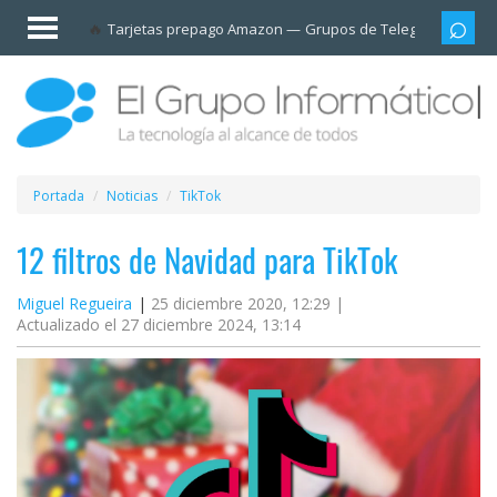
Invitado
Tarjetas prepago Amazon
Grupos de Telegram
Cali
Iniciar
sesión /
Registrarse
Esenciales
Móviles
Portada
Noticias
TikTok
Ofertas
12 filtros de Navidad para TikTok
Miguel Regueira
25 diciembre 2020, 12:29 |
Apps
Actualizado el 27 diciembre 2024, 13:14
Redes
sociales
Plataformas