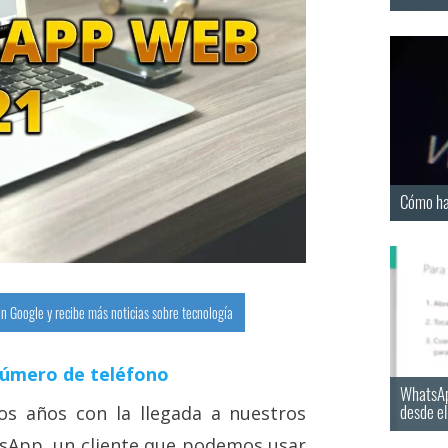
Cómo ha
n Google y recibe más noticias sobre tecnología
número de teléfono
WhatsAp
desde e
s años con la llegada a nuestros
sApp, un cliente que podemos usar