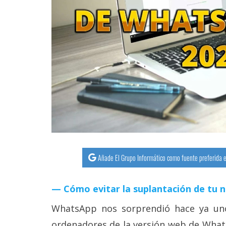
streaming
Operadores
Trucos
y
Tutoriales
Ciberseguridad
Sistemas
Añade El Grupo Informático como fuente preferida e
operativos
Profesional
Cómo evitar la suplantación de tu 
WhatsApp nos sorprendió hace ya uno
+
ordenadores de la versión web de What