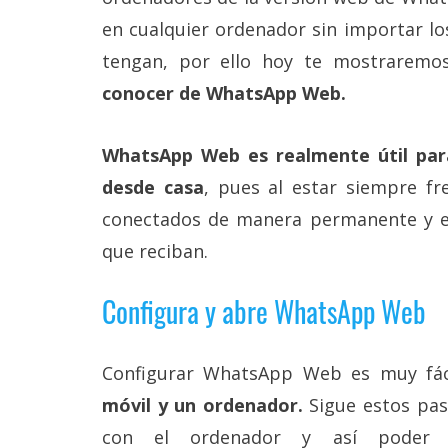
Más
en cualquier ordenador sin importar lo
temas
tengan, por ello hoy te mostrarem
conocer de WhatsApp Web.
Sorteos
Foros
WhatsApp Web es realmente útil par
desde casa
, pues al estar siempre f
Contacto
conectados de manera permanente y es
/
Sobre
que reciban.
nosotros
/
Configura y abre WhatsApp Web
Publicidad
/
Cambiar
opciones
Configurar WhatsApp Web es muy fác
de
privacidad
móvil y un ordenador.
Sigue estos pas
/
con el ordenador y así poder 
Aviso