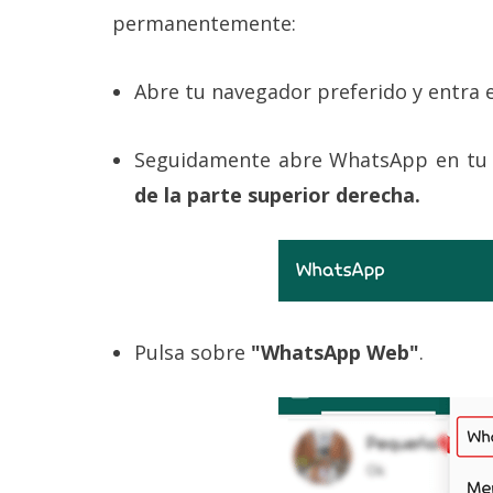
Legal
permanentemente:
El medio de
Abre tu navegador preferido y entra
comunicación
digital donde
encontrarás
todas las
Seguidamente abre WhatsApp en tu
noticias sobre
de la parte superior derecha.
tecnología,
móviles,
ordenadores,
apps,
informática,
videojuegos,
comparativas,
trucos y
Pulsa sobre
"WhatsApp Web"
.
tutoriales.
El Grupo
Informático
(CC) 2006-
2026.
Algunos
derechos