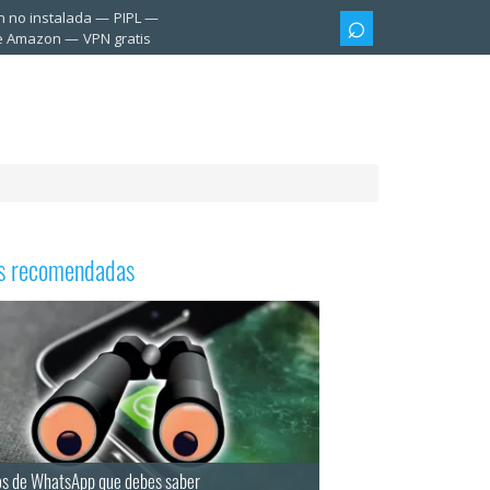
n no instalada
PIPL
te Amazon
VPN gratis
as recomendadas
os de WhatsApp que debes saber