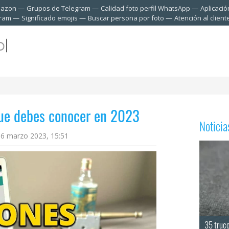
mazon
Grupos de Telegram
Calidad foto perfil WhatsApp
Aplicació
gram
Significado emojis
Buscar persona por foto
Atención al clien
ue debes conocer en 2023
Notici
16 marzo 2023, 15:51
35 truc