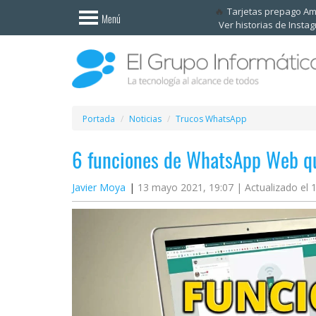
Invitado
Tarjetas prepago A
Menú
Ver historias de Insta
Iniciar
sesión /
Registrarse
Esenciales
Móviles
Portada
Noticias
Trucos WhatsApp
6 funciones de WhatsApp Web q
Ofertas
Javier Moya
13 mayo 2021, 19:07 |
Actualizado el 
Apps
Redes
sociales
Plataformas