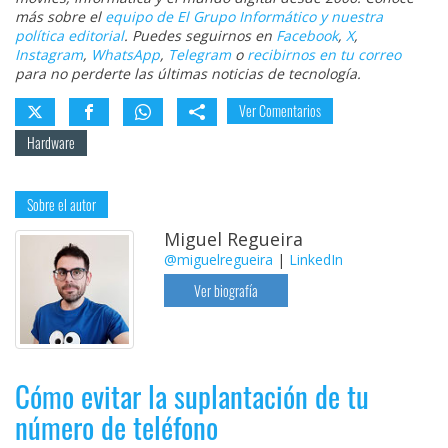
más sobre el
equipo de El Grupo Informático y nuestra
política editorial
. Puedes seguirnos en
Facebook
,
X
,
Instagram
,
WhatsApp
,
Telegram
o
recibirnos en tu correo
para no perderte las últimas noticias de tecnología.
Ver Comentarios
Hardware
Sobre el autor
Miguel Regueira
@miguelregueira
|
LinkedIn
Ver biografía
Cómo evitar la suplantación de tu
número de teléfono