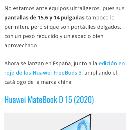
privacidad
No estamos ante equipos ultraligeros, pues sus
/
pantallas de 15,6 y 14 pulgadas
tampoco lo
Aviso
Legal
permiten, pero sí que son portátiles delgados,
con un peso reducido y un espacio bien
El medio de
aprovechado.
comunicación
digital donde
encontrarás
Ahora se lanzan en España, junto a la
edición en
todas las
noticias sobre
rojo de los Huawei FreeBuds 3
, ampliando el
tecnología,
catálogo de la marca china.
móviles,
ordenadores,
apps,
Huawei MateBook D 15 (2020)
informática,
videojuegos,
comparativas,
trucos y
tutoriales.