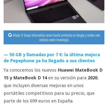
streaming
Operadores
Trucos
y
Añade El Grupo Informático como fuente preferida en Google y recibe más
noticias sobre tecnología
Tutoriales
50 GB y llamadas por 7 €: la última mejora
Ciberseguridad
de Pepephone ya ha llegado a sus clientes
Sistemas
Ya conocemos los nuevos
Huawei MateBook D
operativos
15 y MateBook D 14
en su versión para
2020
,
que incluyen diversas mejoras en unos
Profesional
portátiles competitivos para su precio, que
parte de los 699 euros en España.
+