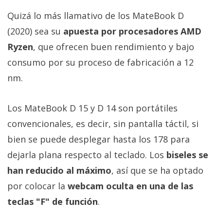
Más
Quizá lo más llamativo de los MateBook D
temas
(2020) sea su
apuesta por procesadores AMD
Ryzen
, que ofrecen buen rendimiento y bajo
Sorteos
consumo por su proceso de fabricación a 12
Foros
nm.
Contacto
Los MateBook D 15 y D 14 son portátiles
/
convencionales, es decir, sin pantalla táctil, si
Sobre
bien se puede desplegar hasta los 178 para
nosotros
/
dejarla plana respecto al teclado. Los
biseles se
Publicidad
han reducido al máximo
, así que se ha optado
/
por colocar la
webcam oculta en una de las
Cambiar
opciones
teclas "F" de función
.
de