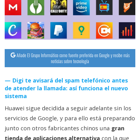
streaming
Operadores
Trucos
y
Tutoriales
Añade El Grupo Informático como fuente preferida en Google y recibe más
noticias sobre tecnología
Ciberseguridad
Digi te avisará del spam telefónico antes
de atender la llamada: así funciona el nuevo
Sistemas
sistema
operativos
Huawei sigue decidida a seguir adelante sin los
Profesional
servicios de Google, y para ello está preparando
junto con otros fabricantes chinos una
gran
+
tienda de aplicaciones alternativa
con la que