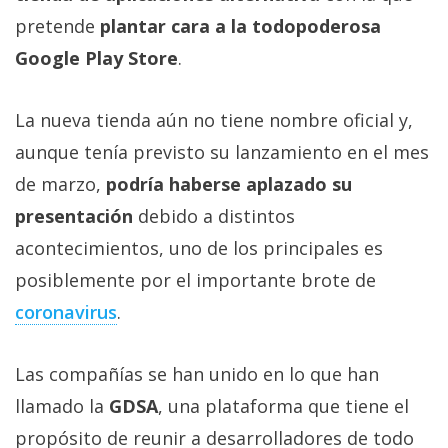
Más
pretende
plantar cara a la todopoderosa
temas
Google Play Store
.
Sorteos
La nueva tienda aún no tiene nombre oficial y,
aunque tenía previsto su lanzamiento en el mes
Foros
de marzo,
podría haberse aplazado su
Contacto
presentación
debido a distintos
/
acontecimientos, uno de los principales es
Sobre
posiblemente por el importante brote de
nosotros
coronavirus
.
/
Publicidad
/
Las compañías se han unido en lo que han
Cambiar
llamado la
GDSA
, una plataforma que tiene el
opciones
de
propósito de reunir a desarrolladores de todo