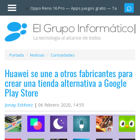
Invitado
Oppo Reno 16 Pro
Apps juegos gratis
Tarjetas prep
Iniciar
sesión /
Registrarse
Esenciales
Móviles
Portada
Noticias
Curiosidades
Ofertas
Huawei se une a otros fabricantes para
crear una tienda alternativa a Google
Apps
Play Store
Redes
Jonay Estévez
06 febrero 2020, 14:55
sociales
Plataformas