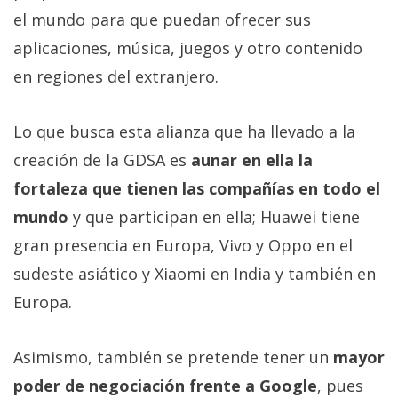
privacidad
el mundo para que puedan ofrecer sus
/
aplicaciones, música, juegos y otro contenido
Aviso
en regiones del extranjero.
Legal
Lo que busca esta alianza que ha llevado a la
El medio de
comunicación
creación de la GDSA es
aunar en ella la
digital donde
encontrarás
fortaleza que tienen las compañías en todo el
todas las
mundo
y que participan en ella; Huawei tiene
noticias sobre
tecnología,
gran presencia en Europa, Vivo y Oppo en el
móviles,
ordenadores,
sudeste asiático y Xiaomi en India y también en
apps,
informática,
Europa.
videojuegos,
comparativas,
trucos y
Asimismo, también se pretende tener un
mayor
tutoriales.
poder de negociación frente a Google
, pues