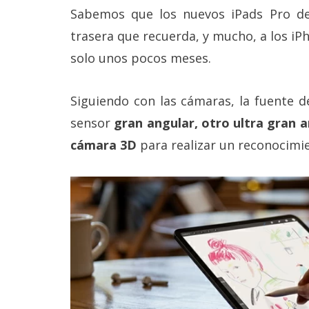
Legal
Sabemos que los nuevos iPads Pro d
trasera que recuerda, y mucho, a los i
El medio de
solo unos pocos meses.
comunicación
digital donde
encontrarás
todas las
Siguiendo con las cámaras, la fuente d
noticias sobre
sensor
gran angular, otro ultra gran a
tecnología,
móviles,
cámara 3D
para realizar un reconocimi
ordenadores,
apps,
informática,
videojuegos,
comparativas,
trucos y
tutoriales.
El Grupo
Informático
(CC) 2006-
2026.
Algunos
derechos