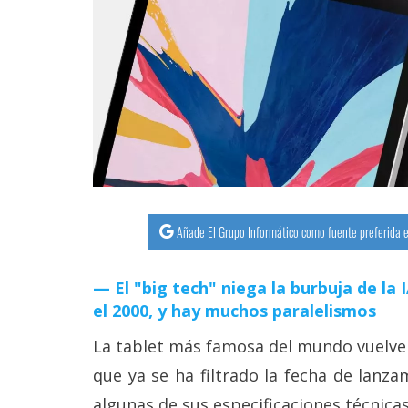
streaming
Operadores
Trucos
y
Tutoriales
Ciberseguridad
Añade El Grupo Informático como fuente preferida e
Sistemas
El "big tech" niega la burbuja de la
operativos
el 2000, y hay muchos paralelismos
Profesional
La tablet más famosa del mundo vuelve a
que ya se ha filtrado la fecha de lanza
+
algunas de sus especificaciones técnicas