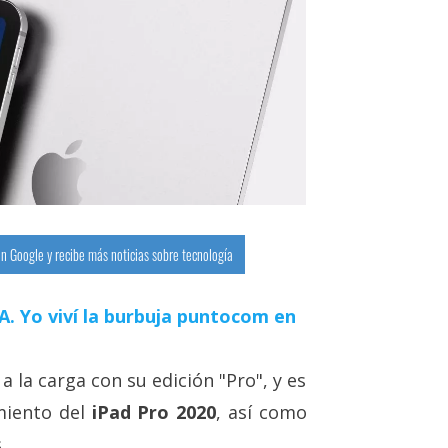
n Google y recibe más noticias sobre tecnología
 IA. Yo viví la burbuja puntocom en
 la carga con su edición "Pro", y es
miento del
iPad Pro 2020
, así como
.