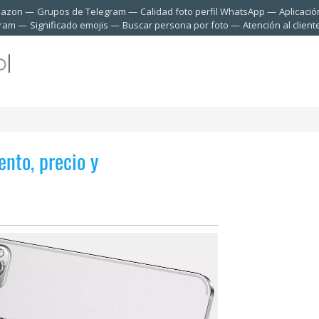
mazon
Grupos de Telegram
Calidad foto perfil WhatsApp
Aplicació
gram
Significado emojis
Buscar persona por foto
Atención al clien
nto, precio y