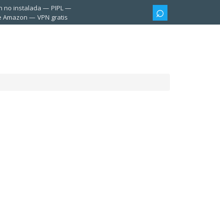
n no instalada
PIPL
te Amazon
VPN gratis