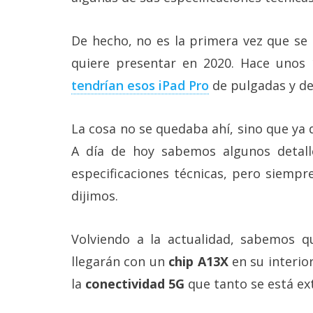
Más
temas
De hecho, no es la primera vez que se 
quiere presentar en 2020. Hace unos
Sorteos
tendrían esos iPad Pro
de pulgadas y de
Foros
La cosa no se quedaba ahí, sino que ya 
Contacto
A día de hoy sabemos algunos detal
/
especificaciones técnicas, pero siempr
Sobre
nosotros
dijimos.
/
Publicidad
/
Volviendo a la actualidad, sabemos q
Cambiar
opciones
llegarán con un
chip A13X
en su interio
de
privacidad
la
conectividad 5G
que tanto se está ex
/
Aviso