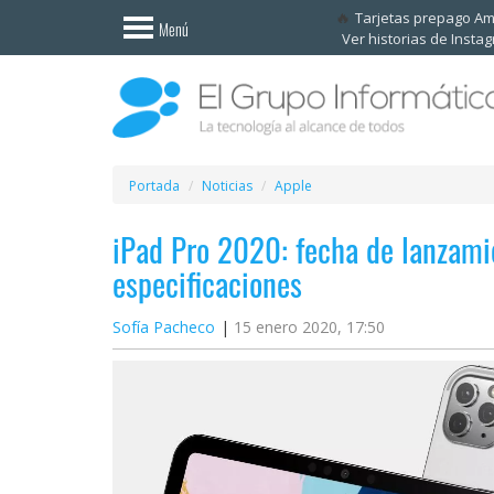
Invitado
Tarjetas prepago A
Menú
Ver historias de Insta
Iniciar
sesión /
Registrarse
Esenciales
Móviles
Portada
Noticias
Apple
iPad Pro 2020: fecha de lanzamie
Ofertas
especificaciones
Apps
Sofía Pacheco
15 enero 2020, 17:50
Redes
sociales
Plataformas