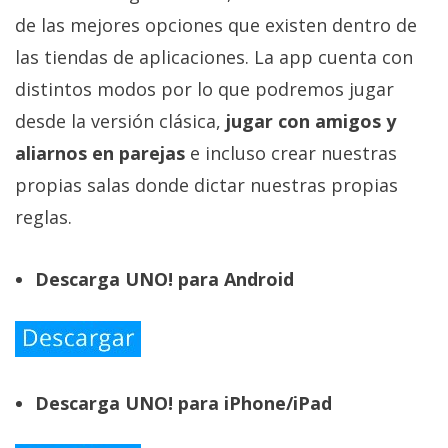
El Grupo
Informático
de las mejores opciones que existen dentro de
(CC) 2006-
las tiendas de aplicaciones. La app cuenta con
2026.
Algunos
derechos
distintos modos por lo que podremos jugar
reservados
.
desde la versión clásica,
jugar con amigos y
aliarnos en parejas
e incluso crear nuestras
propias salas donde dictar nuestras propias
reglas.
Descarga UNO! para Android
Descarga UNO! para iPhone/iPad