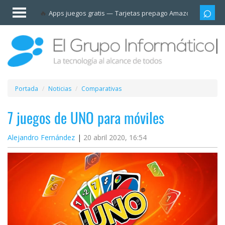
Invitado
Apps juegos gratis
Tarjetas prepago Amazon
Grupo
Iniciar
sesión /
Registrarse
Esenciales
Móviles
Portada
Noticias
Comparativas
Ofertas
7 juegos de UNO para móviles
Alejandro Fernández
20 abril 2020, 16:54
Apps
Redes
sociales
Plataformas