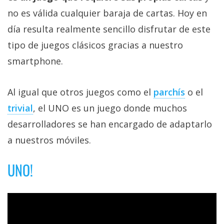
Más
no es válida cualquier baraja de cartas. Hoy en
temas
día resulta realmente sencillo disfrutar de este
tipo de juegos clásicos gracias a nuestro
Sorteos
smartphone.
Foros
Al igual que otros juegos como el
parchís
o el
Contacto
trivial
, el UNO es un juego donde muchos
/
desarrolladores se han encargado de adaptarlo
Sobre
a nuestros móviles.
nosotros
/
UNO!
Publicidad
/
Cambiar
opciones
de