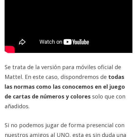
privacidad
/
Aviso
Legal
El medio de
comunicación
digital donde
encontrarás
Se trata de la versión para móviles oficial de
todas las
noticias sobre
Mattel. En este caso, dispondremos de
todas
tecnología,
móviles,
las normas como las conocemos en el juego
ordenadores,
de cartas de números y colores
solo que con
apps,
informática,
añadidos.
videojuegos,
comparativas,
trucos y
Si no podemos jugar de forma presencial con
tutoriales.
nuestros amigos al UNO, esta es sin duda una