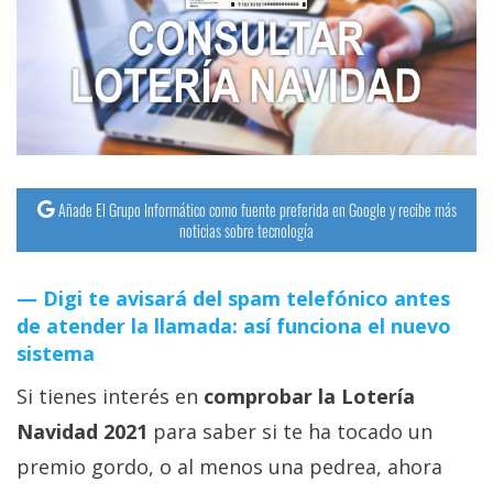
streaming
Operadores
Trucos
y
Tutoriales
Añade El Grupo Informático como fuente preferida en Google y recibe más
noticias sobre tecnología
Ciberseguridad
Digi te avisará del spam telefónico antes
Sistemas
de atender la llamada: así funciona el nuevo
operativos
sistema
Si tienes interés en
comprobar la Lotería
Profesional
Navidad 2021
para saber si te ha tocado un
premio gordo, o al menos una pedrea, ahora
+