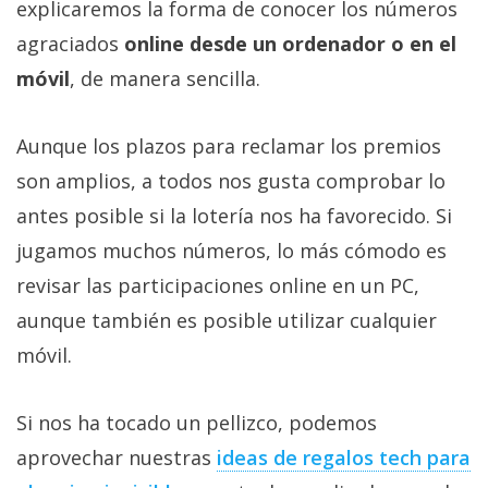
explicaremos la forma de conocer los números
Más
temas
agraciados
online desde un ordenador o en el
móvil
, de manera sencilla.
Sorteos
Aunque los plazos para reclamar los premios
Foros
son amplios, a todos nos gusta comprobar lo
antes posible si la lotería nos ha favorecido. Si
Contacto
jugamos muchos números, lo más cómodo es
/
revisar las participaciones online en un PC,
Sobre
nosotros
aunque también es posible utilizar cualquier
/
móvil.
Publicidad
/
Cambiar
Si nos ha tocado un pellizco, podemos
opciones
aprovechar nuestras
ideas de regalos tech para
de