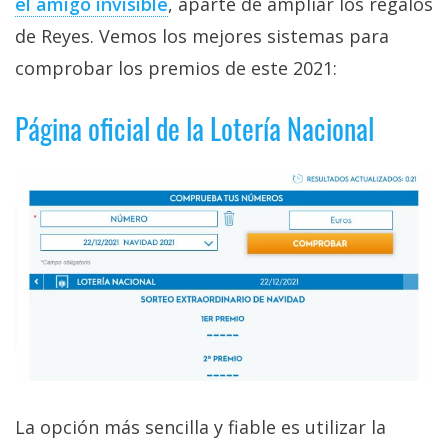
el amigo invisible
, aparte de ampliar los regalos
privacidad
de Reyes. Vemos los mejores sistemas para
/
Aviso
comprobar los premios de este 2021:
Legal
Página oficial de la Lotería Nacional
El medio de
comunicación
digital donde
encontrarás
todas las
noticias sobre
tecnología,
móviles,
ordenadores,
apps,
informática,
videojuegos,
comparativas,
trucos y
tutoriales.
La opción más sencilla y fiable es utilizar la