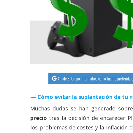
streaming
Operadores
Trucos
y
Tutoriales
Ciberseguridad
Añade El Grupo Informático como fuente preferida e
Sistemas
operativos
Cómo evitar la suplantación de tu 
Muchas dudas se han generado sobre
Profesional
precio
tras la decisión de encarecer Pl
los problemas de costes y la inflación 
+