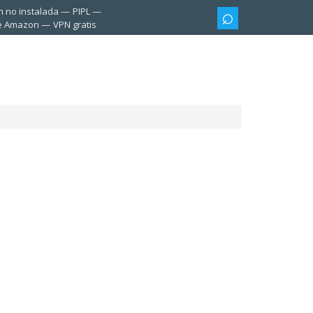
n no instalada
PIPL
te Amazon
VPN gratis