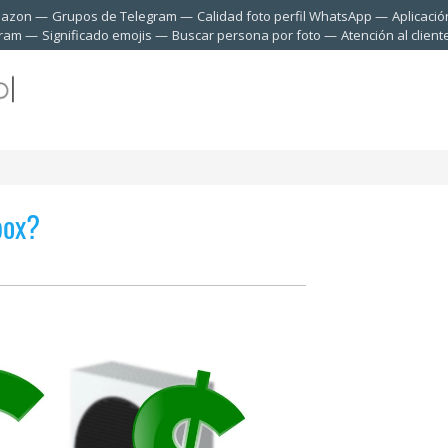
mazon
Grupos de Telegram
Calidad foto perfil WhatsApp
Aplicació
gram
Significado emojis
Buscar persona por foto
Atención al clien
box?