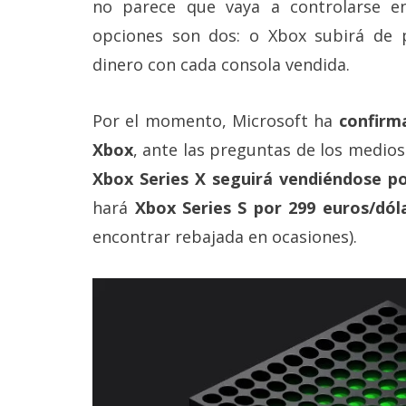
no parece que vaya a controlarse e
Legal
opciones son dos: o Xbox subirá de 
El medio de
dinero con cada consola vendida.
comunicación
digital donde
encontrarás
Por el momento, Microsoft ha
confirm
todas las
noticias sobre
Xbox
, ante las preguntas de los medios 
tecnología,
Xbox Series X seguirá vendiéndose po
móviles,
ordenadores,
hará
Xbox Series S por 299 euros/dól
apps,
informática,
encontrar rebajada en ocasiones).
videojuegos,
comparativas,
trucos y
tutoriales.
El Grupo
Informático
(CC) 2006-
2026.
Algunos
derechos