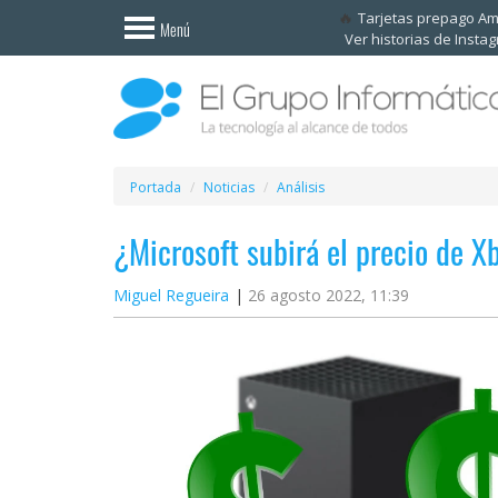
Invitado
Tarjetas prepago A
Menú
Ver historias de Insta
Iniciar
sesión /
Registrarse
Esenciales
Móviles
Portada
Noticias
Análisis
¿Microsoft subirá el precio de X
Ofertas
Miguel Regueira
26 agosto 2022, 11:39
Apps
Redes
sociales
Plataformas