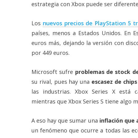
Más
estrategia con Xbox puede ser diferente
temas
Los
nuevos precios de PlayStation 5 tr
Sorteos
países, menos a Estados Unidos. En E
euros más, dejando la versión con disco
Foros
por 449 euros.
Contacto
/
Microsoft sufre
problemas de stock de
Sobre
su rival, pues hay una
escasez de chips
nosotros
/
las industrias. Xbox Series X está 
Publicidad
/
mientras que Xbox Series S tiene algo m
Cambiar
opciones
de
A eso hay que sumar una
inflación que
privacidad
/
un fenómeno que ocurre a todas las ec
Aviso