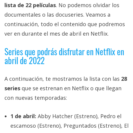
privacidad
lista de 22 películas
. No podemos olvidar los
/
documentales o las docuseries. Veamos a
Aviso
continuación, todo el contenido que podremos
Legal
ver en durante el mes de abril en Netflix.
El medio de
Series que podrás disfrutar en Netflix en
comunicación
digital donde
abril de 2022
encontrarás
todas las
noticias sobre
tecnología,
A continuación, te mostramos la lista con las
28
móviles,
series
que se estrenan en Netflix o que llegan
ordenadores,
apps,
con nuevas temporadas:
informática,
videojuegos,
comparativas,
1 de abril:
Abby Hatcher (Estreno), Pedro el
trucos y
tutoriales.
escamoso (Estreno), Preguntados (Estreno), El