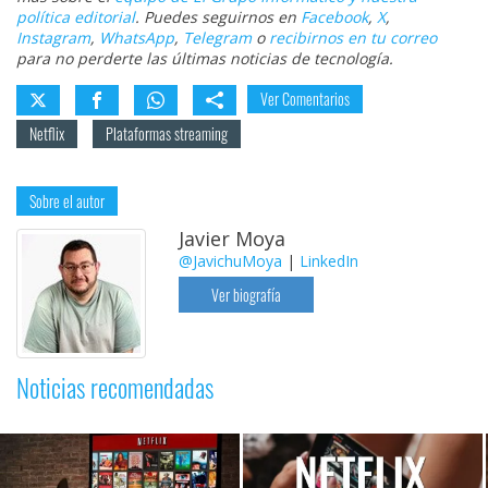
política editorial
. Puedes seguirnos en
Facebook
,
X
,
Instagram
,
WhatsApp
,
Telegram
o
recibirnos en tu correo
para no perderte las últimas noticias de tecnología.
Ver Comentarios
Netflix
Plataformas streaming
Sobre el autor
Javier Moya
@JavichuMoya
|
LinkedIn
Ver biografía
Noticias recomendadas