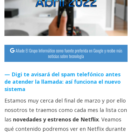
streaming
Operadores
Trucos
y
Tutoriales
Añade El Grupo Informático como fuente preferida en Google y recibe más
noticias sobre tecnología
Ciberseguridad
Digi te avisará del spam telefónico antes
de atender la llamada: así funciona el nuevo
Sistemas
sistema
operativos
Estamos muy cerca del final de marzo y por ello
Profesional
nosotros te traemos como cada mes la lista con
las
novedades y estrenos de Netflix
. Veamos
+
qué contenido podremos ver en Netflix durante