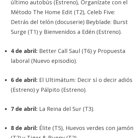
El Grupo
último autobús (Estreno), Organízate con el
Informático
Método The Home Edit (T2), Celeb Five:
(CC) 2006-
2026.
Algunos
Detrás del telón (docuserie) Beyblade: Burst
derechos
reservados
.
Surge (T1) y Bienvenidos a Edén (Estreno).
4 de abril:
Better Call Saul (T6) y Propuesta
laboral (Nuevo episodio).
6 de abril:
El Ultimátum: Decir sí o decir adiós
(Estreno) y Pálpito (Estreno).
7 de abril:
La Reina del Sur (T3).
8 de abril:
Élite (T5), Huevos verdes con jamón
(T2) y Tiger & Bunny (T2).