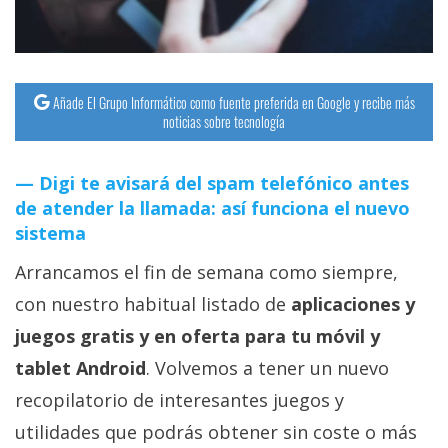
Añade El Grupo Informático como fuente preferida en Google y recibe más
noticias sobre tecnología
Digi te avisará del spam telefónico antes
de atender la llamada: así funciona el nuevo
sistema
Arrancamos el fin de semana como siempre,
con nuestro habitual listado de
aplicaciones y
juegos gratis y en oferta para tu móvil y
tablet Android
. Volvemos a tener un nuevo
recopilatorio de interesantes juegos y
utilidades que podrás obtener sin coste o más