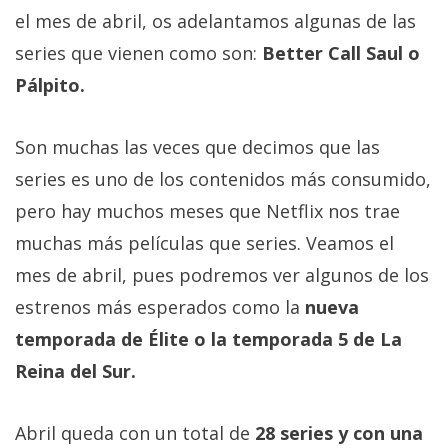
Más
el mes de abril, os adelantamos algunas de las
temas
series que vienen como son:
Better Call Saul o
Pálpito.
Sorteos
Son muchas las veces que decimos que las
Foros
series es uno de los contenidos más consumido,
pero hay muchos meses que Netflix nos trae
Contacto
/
muchas más películas que series. Veamos el
Sobre
mes de abril, pues podremos ver algunos de los
nosotros
estrenos más esperados como la
nueva
/
Publicidad
temporada de Élite o la temporada 5 de La
/
Reina del Sur.
Cambiar
opciones
Abril queda con un total de
28 series y con una
de