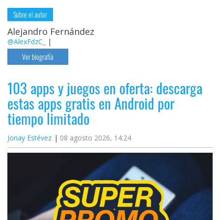
Sobre el autor
Alejandro Fernández
@AlexFdzC_
|
Ver biografía
103 apps y juegos en oferta: descarga
estas apps gratis en Android por
tiempo limitado
Jonay Estévez
08 agosto 2026, 14:24