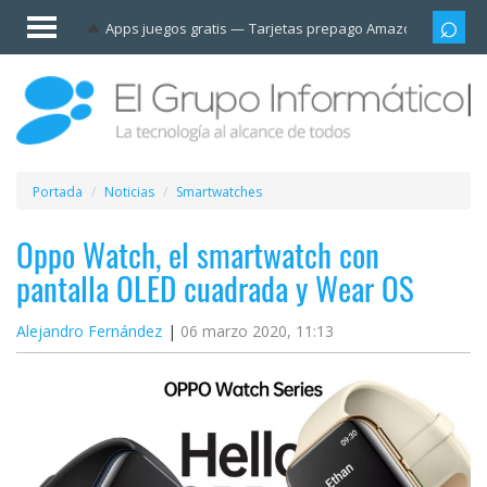
Invitado
Apps juegos gratis
Tarjetas prepago Amazon
Grupo
Iniciar
sesión /
Registrarse
Esenciales
Móviles
Portada
Noticias
Smartwatches
Ofertas
Oppo Watch, el smartwatch con
pantalla OLED cuadrada y Wear OS
Apps
Alejandro Fernández
06 marzo 2020, 11:13
Redes
sociales
Plataformas