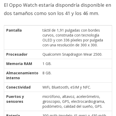
privacidad
El Oppo Watch estaría dispondría disponible en
/
dos tamaños como son los 41 y los 46 mm.
Aviso
Legal
Pantalla
táctil de 1,91 pulgadas con bordes
curvos, construida con tecnología
El medio de
OLED y con 336 píxeles por pulgada
comunicación
con una resolución de 300 x 300.
digital donde
encontrarás
Procesador
Qualcomm Snapdragon Wear 2500.
todas las
noticias sobre
Memoria RAM
1 GB.
tecnología,
móviles,
Almacenamiento
8 GB.
ordenadores,
interno
apps,
Conectividad
WiFi, Bluetooth, eSIM y NFC.
informática,
videojuegos,
Puertos y
micrófono, altavoz, acelerómetro,
comparativas,
sensores
giroscopio, GPS, electrocardiograma,
trucos y
podómetro, calidad del sueño, GPS.
tutoriales.
Batería
300 mAh (modelo 41 mm) o 430 mAh