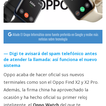
streaming
Operadores
Trucos
y
Añade El Grupo Informático como fuente preferida en Google y recibe más
noticias sobre tecnología
Tutoriales
Digi te avisará del spam telefónico antes
Ciberseguridad
de atender la llamada: así funciona el nuevo
sistema
Sistemas
Oppo acaba de hacer oficial sus nuevos
operativos
terminales como son el Oppo Find X2 y X2 Pro.
Profesional
Además, la firma china ha aprovechado la
ocasión y ha hecho oficial su primer reloj
+
inteligente, el
Oppo Watch
del que te