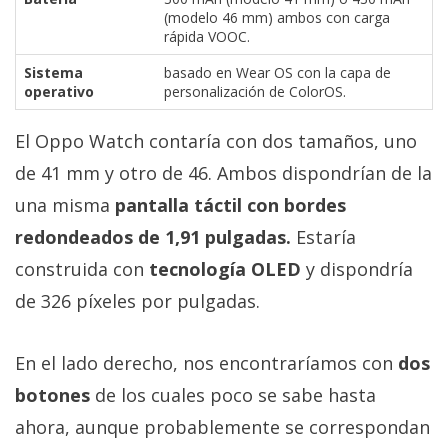
El Grupo
(modelo 46 mm) ambos con carga
Informático
rápida VOOC.
(CC) 2006-
2026.
Algunos
Sistema
basado en Wear OS con la capa de
derechos
operativo
personalización de ColorOS.
reservados
.
El Oppo Watch contaría con dos tamaños, uno
de 41 mm y otro de 46. Ambos dispondrían de la
una misma
pantalla táctil con bordes
redondeados de 1,91 pulgadas.
Estaría
construida con
tecnología OLED
y dispondría
de 326 píxeles por pulgadas.
En el lado derecho, nos encontraríamos con
dos
botones
de los cuales poco se sabe hasta
ahora, aunque probablemente se correspondan