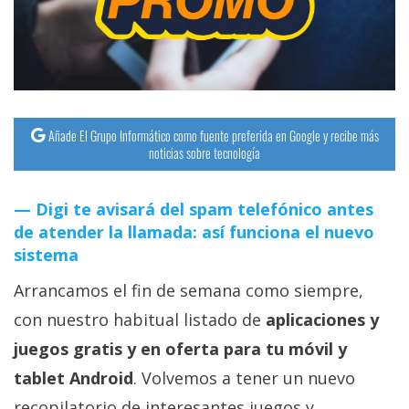
Añade El Grupo Informático como fuente preferida en Google y recibe más
noticias sobre tecnología
Digi te avisará del spam telefónico antes
de atender la llamada: así funciona el nuevo
sistema
Arrancamos el fin de semana como siempre,
con nuestro habitual listado de
aplicaciones y
juegos gratis y en oferta para tu móvil y
tablet Android
. Volvemos a tener un nuevo
recopilatorio de interesantes juegos y