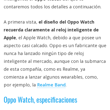
Más
contaremos todos los detalles a continuación.
temas
A primera vista,
el diseño del Oppo Watch
Sorteos
recuerda claramente al reloj inteligente de
Apple
, el Apple Watch, debido a que posee un
Foros
aspecto casi calcado. Oppo es un fabricante que
Contacto
nunca ha lanzado ningún tipo de reloj
/
inteligente al mercado, aunque con la submarca
Sobre
de esta compañía, como es Realme, ya
nosotros
/
comienza a lanzar algunos wearables, como,
Publicidad
por ejemplo, la
Realme Band
.
/
Cambiar
Oppo Watch, especificaciones
opciones
de