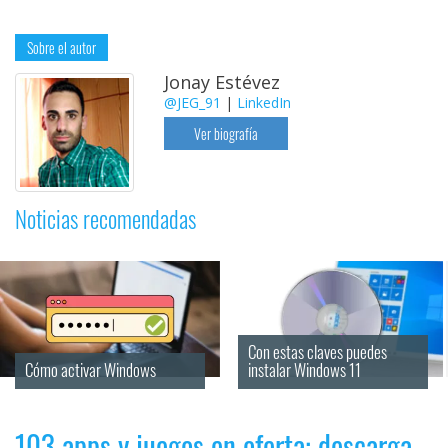
Sobre el autor
Jonay Estévez
@JEG_91
|
LinkedIn
Ver biografía
Noticias recomendadas
Con estas claves puedes 
Cómo activar Windows
instalar Windows 11
103 apps y juegos en oferta: descarga