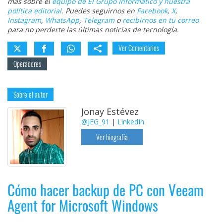
más sobre el
equipo de El Grupo Informático y nuestra
política editorial
. Puedes seguirnos en
Facebook
,
X
,
Instagram
,
WhatsApp
,
Telegram
o
recibirnos en tu correo
para no perderte las últimas noticias de tecnología.
Ver Comentarios
Operadores
Sobre el autor
Jonay Estévez
@JEG_91
|
LinkedIn
Ver biografía
Cómo hacer backup de PC con Veeam
Agent for Microsoft Windows