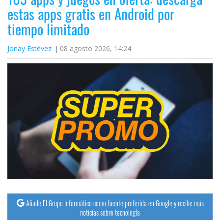
estas apps gratis en Android por
tiempo limitado
Jonay Estévez
08 agosto 2026, 14:24
Añade El Grupo Informático como fuente preferida en Google y recibe más
noticias sobre tecnología