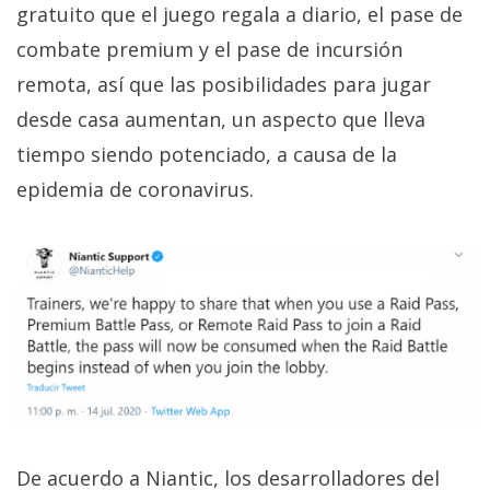
El Grupo
gratuito que el juego regala a diario, el pase de
Informático
(CC) 2006-
combate premium y el pase de incursión
2026.
Algunos
remota, así que las posibilidades para jugar
derechos
reservados
.
desde casa aumentan, un aspecto que lleva
tiempo siendo potenciado, a causa de la
epidemia de coronavirus.
De acuerdo a Niantic, los desarrolladores del