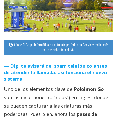
streaming
Operadores
Trucos
y
Tutoriales
Añade El Grupo Informático como fuente preferida en Google y recibe más
noticias sobre tecnología
Ciberseguridad
Digi te avisará del spam telefónico antes
de atender la llamada: así funciona el nuevo
Sistemas
sistema
operativos
Uno de los elementos clave de
Pokémon Go
Profesional
son las incursiones (o "raids") en inglés, donde
se pueden capturar a las criaturas más
+
poderosas. Pues bien, ahora los
pases de