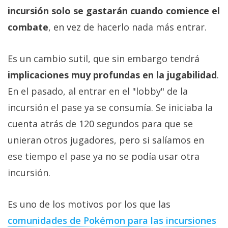
Más
incursión solo se gastarán cuando comience el
temas
combate
, en vez de hacerlo nada más entrar.
Sorteos
Es un cambio sutil, que sin embargo tendrá
implicaciones muy profundas en la jugabilidad
.
Foros
En el pasado, al entrar en el "lobby" de la
incursión el pase ya se consumía. Se iniciaba la
Contacto
/
cuenta atrás de 120 segundos para que se
Sobre
unieran otros jugadores, pero si salíamos en
nosotros
ese tiempo el pase ya no se podía usar otra
/
Publicidad
incursión.
/
Cambiar
Es uno de los motivos por los que las
opciones
comunidades de Pokémon para las incursiones
de