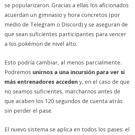
privacidad
se popularizaron. Gracias a ellas los aficionados
/
acuerdan un gimnasio y hora concretos (por
Aviso
medio de Telegram o Discord) y se aseguran de
Legal
que sean suficientes participantes para vencer
a los pokémon de nivel alto.
El medio de
comunicación
digital donde
encontrarás
Esto podría cambiar, al menos parcialmente.
todas las
Podremos
unirnos a una incursión para ver si
noticias sobre
tecnología,
más entrenadores acceden
y, en el caso de que
móviles,
ordenadores,
no seamos suficientes, marcharnos antes de
apps,
que acaben los 120 segundos de cuenta atrás
informática,
videojuegos,
sin perder el pase.
comparativas,
trucos y
tutoriales.
El nuevo sistema se aplica en todos los pases: el