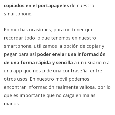
Más
copiados en el portapapeles
de nuestro
temas
smartphone.
Sorteos
En muchas ocasiones, para no tener que
recordar todo lo que tenemos en nuestro
Foros
smartphone, utilizamos la opción de copiar y
pegar para así
poder enviar una información
Contacto
/
de una forma rápida y sencilla
a un usuario o a
Sobre
una app que nos pide una contraseña, entre
nosotros
otros usos. En nuestro móvil podemos
/
Publicidad
encontrar información realmente valiosa, por lo
/
que es importante que no caiga en malas
Cambiar
manos.
opciones
de