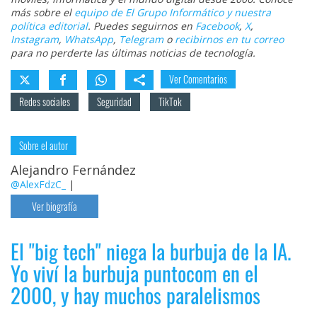
más sobre el
equipo de El Grupo Informático y nuestra
política editorial
. Puedes seguirnos en
Facebook
,
X
,
Instagram
,
WhatsApp
,
Telegram
o
recibirnos en tu correo
para no perderte las últimas noticias de tecnología.
Ver Comentarios
Redes sociales
Seguridad
TikTok
Sobre el autor
Alejandro Fernández
@AlexFdzC_
|
Ver biografía
El "big tech" niega la burbuja de la IA.
Yo viví la burbuja puntocom en el
2000, y hay muchos paralelismos