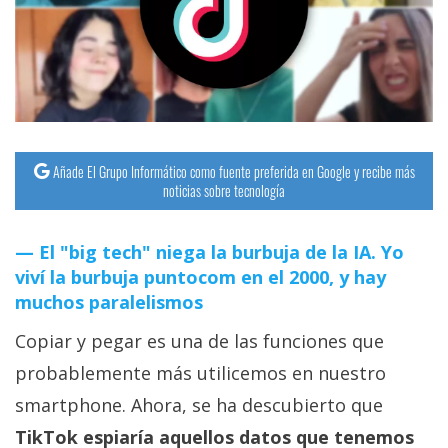
streaming
Operadores
Trucos
y
Tutoriales
Añade El Grupo Informático como fuente preferida en Google y recibe más
noticias sobre tecnología
Ciberseguridad
El "big tech" niega la burbuja de la IA. Yo
viví la burbuja puntocom en el 2000, y hay
Sistemas
muchos paralelismos
operativos
Copiar y pegar es una de las funciones que
Profesional
probablemente más utilicemos en nuestro
smartphone. Ahora, se ha descubierto que
+
TikTok espiaría aquellos datos que tenemos