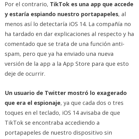
El Grupo
Por el contrario,
TikTok es una app que accede
Informático
(CC) 2006-
y estaría espiando nuestro portapapeles
, al
2026.
Algunos
menos así lo detectaría iOS 14. La compañía no
derechos
reservados
.
ha tardado en dar explicaciones al respecto y ha
comentado que se trata de una función anti-
spam, pero que ya ha enviado una nueva
versión de la app a la App Store para que esto
deje de ocurrir.
Un usuario de Twitter mostró lo exagerado
que era el espionaje
, ya que cada dos o tres
toques en el teclado, iOS 14 avisaba de que
TikTok se encontraba accediendo a
portapapeles de nuestro dispositivo sin