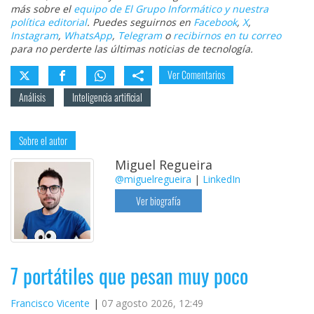
más sobre el
equipo de El Grupo Informático y nuestra
política editorial
. Puedes seguirnos en
Facebook
,
X
,
Instagram
,
WhatsApp
,
Telegram
o
recibirnos en tu correo
para no perderte las últimas noticias de tecnología.
Ver Comentarios
Análisis
Inteligencia artificial
Sobre el autor
Miguel Regueira
@miguelregueira
|
LinkedIn
Ver biografía
7 portátiles que pesan muy poco
Francisco Vicente
07 agosto 2026, 12:49