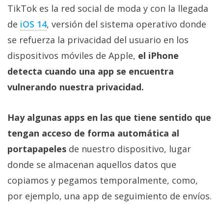
privacidad
TikTok es la red social de moda y con la llegada
/
de
iOS 14
, versión del sistema operativo donde
Aviso
se refuerza la privacidad del usuario en los
Legal
dispositivos móviles de Apple,
el iPhone
detecta cuando una app se encuentra
El medio de
comunicación
vulnerando nuestra privacidad.
digital donde
encontrarás
todas las
Hay algunas apps en las que tiene sentido que
noticias sobre
tecnología,
tengan acceso de forma automática al
móviles,
ordenadores,
portapapeles
de nuestro dispositivo, lugar
apps,
donde se almacenan aquellos datos que
informática,
videojuegos,
copiamos y pegamos temporalmente, como,
comparativas,
trucos y
por ejemplo, una app de seguimiento de envíos.
tutoriales.