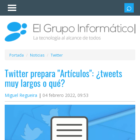
Invitado
Iniciar
sesión /
Registrarse
Esenciales
Móviles
Portada
Noticias
Twitter
Ofertas
Twitter prepara "Artículos": ¿tweets
muy largos o qué?
Apps
Miguel Regueira
04 febrero 2022, 09:53
Redes
sociales
Plataformas