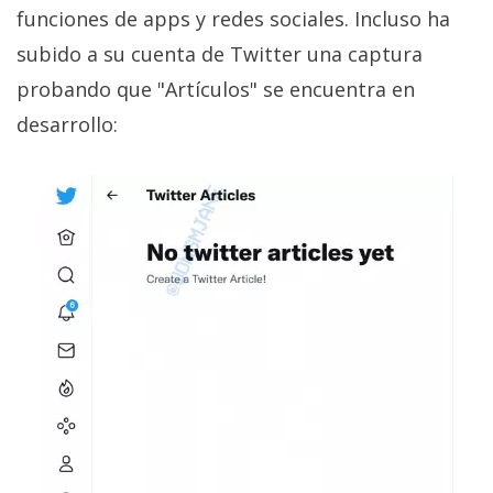
privacidad
funciones de apps y redes sociales. Incluso ha
/
subido a su cuenta de Twitter una captura
Aviso
probando que "Artículos" se encuentra en
Legal
desarrollo:
El medio de
comunicación
digital donde
encontrarás
todas las
noticias sobre
tecnología,
móviles,
ordenadores,
apps,
informática,
videojuegos,
comparativas,
trucos y
tutoriales.